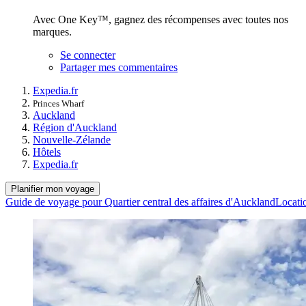
Avec One Key™, gagnez des récompenses avec toutes nos
marques.
Se connecter
Partager mes commentaires
Expedia.fr
Princes Wharf
Auckland
Région d'Auckland
Nouvelle-Zélande
Hôtels
Expedia.fr
Planifier mon voyage
Guide de voyage pour Quartier central des affaires d'Auckland
Locati