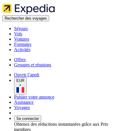
Rechercher des voyages
Séjours
Vols
Voitures
Formules
Activités
Offres
Groupes et réunions
Ouvrir l’appli
EUR
•
Publier votre annonce
Assistance
Voyages
Se connecter
Obtenez des réductions instantanées grâce aux Prix
membres