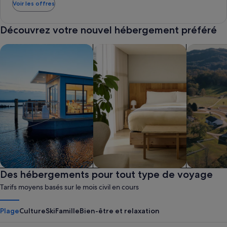
Voir les offres
Découvrez votre nouvel hébergement préféré
Rechercher des bateaux-maisons
Rechercher des appart’hôtels
Rechercher
Bateau-maison
Des hébergements pour tout type de voyage
Appart’hôtel
Ferme
Tarifs moyens basés sur le mois civil en cours
Plage
Culture
Ski
Famille
Bien-être et relaxation