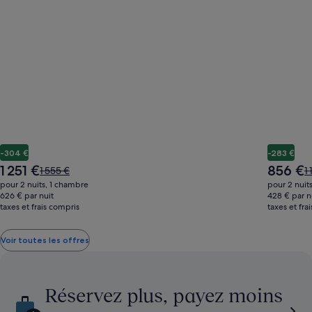
-304 €
-283 €
Le
Le
1 251 €
856 €
Le
L
1 555 €
1
nouveau
nouveau
prix
pr
pour 2 nuits, 1 chambre
pour 2 nuit
prix
prix
était
ét
626 € par nuit
428 € par n
est
est
taxes et frais compris
de
taxes et fra
d
de
de
1 555 €,
1 
1 251 €
856 €
voir
vo
Voir toutes les offres
plus
p
d’informations
d
sur
s
le
le
Réservez plus, payez moins
tarif
ta
standard.
s