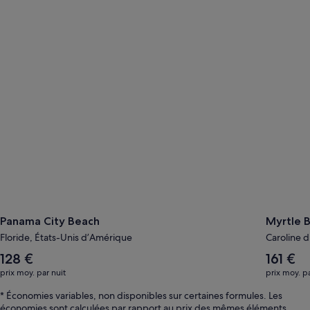
Panama City Beach
Myrtle B
Panama City Beach
Myrtle 
Floride, États-Unis d’Amérique
Caroline 
Le
Le
128 €
161 €
tarif
tarif
prix moy. par nuit
prix moy. pa
moyen
moyen
par
par
* Économies variables, non disponibles sur certaines formules. Les
nuit
nuit
économies sont calculées par rapport au prix des mêmes éléments