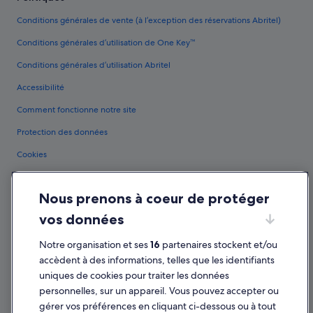
Conditions générales de vente (à l’exception des réservations Abritel)
Conditions générales d’utilisation de One Key™
Conditions générales d’utilisation Abritel
Accessibilité
Comment fonctionne notre site
Protection des données
Cookies
Conditions générales d'utilisation
Nous prenons à coeur de protéger
Mentions légales / Nous contacter
vos données
Directives de contenu et signalement de contenus
Notre organisation et ses
16
partenaires stockent et/ou
Aide
accèdent à des informations, telles que les identifiants
uniques de cookies pour traiter les données
Assistance
personnelles, sur un appareil. Vous pouvez accepter ou
Annuler votre vol
gérer vos préférences en cliquant ci-dessous ou à tout