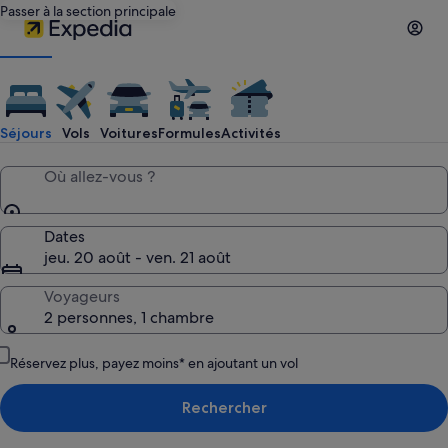
Passer à la section principale
Voyages
Expedia :
Séjours
Vols
Voitures
Formules
Activités
recherchez
Où allez-vous ?
des
Dates
jeu. 20 août - ven. 21 août
hôtels,
Voyageurs
2 personnes, 1 chambre
des
Réservez plus, payez moins* en ajoutant un vol
vols
Rechercher