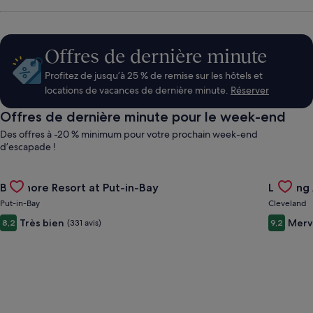
abordables,
des
Offres de dernière minute
Profitez de jusqu’à 25 % de remise sur les hôtels et
voitures
locations de vacances de dernière minute.
Réserver
Offres de dernière minute pour le week-end
de
Des offres à -20 % minimum pour votre prochain week-end
d’escapade !
location
Gallery
Consulter l’offre pour l’hébergement Bayshore Resort at Put-
Gallery
Consulte
Bayshore Resort at Put-in-Bay
Landing
Carousel
Carous
et
Put-in-Bay
Cleveland
Très bien
Merv
8,2
(331 avis)
9,2
des
forfaits