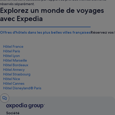
est
est
réservés séparément.
de
de
Explorez un monde de voyages
128 €
161 €
avec Expedia
Offres d'hôtels dans les plus belles villes françaises
Réservez vos 
Hôtel France
Hôtel Paris
Hôtel Lyon
Hôtel Marseille
Hôtel Bordeaux
Hôtel Annecy
Hôtel Strasbourg
Hôtel Nice
Hôtel Cannes
Hôtel Disneyland® Paris
Fenêtre
de
chat
Société