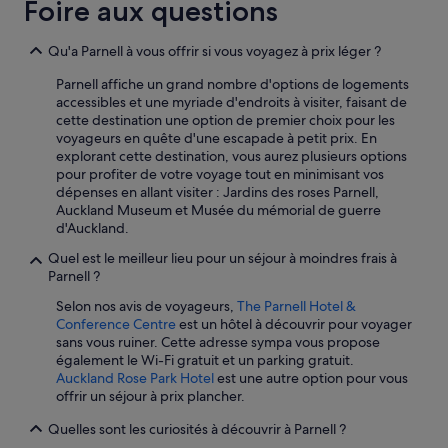
d
Foire aux questions
b
e
r
p
e
Qu'a Parnell à vous offrir si vous voyagez à prix léger ?
l
p
a
l
Parnell affiche un grand nombre d'options de logements
q
u
accessibles et une myriade d'endroits à visiter, faisant de
u
s
cette destination une option de premier choix pour les
e
t
voyageurs en quête d'une escapade à petit prix. En
s
ô
explorant cette destination, vous aurez plusieurs options
c
t
pour profiter de votre voyage tout en minimisant vos
h
d
dépenses en allant visiter : Jardins des roses Parnell,
a
è
Auckland Museum et Musée du mémorial de guerre
u
s
d'Auckland.
f
q
f
Quel est le meilleur lieu pour un séjour à moindres frais à
u
a
Parnell ?
e
n
p
Selon nos avis de voyageurs,
The Parnell Hotel &
t
r
Conference Centre
est un hôtel à découvrir pour voyager
e
ê
sans vous ruiner. Cette adresse sympa vous propose
s
t
également le Wi-Fi gratuit et un parking gratuit.
)
e
Auckland Rose Park Hotel
est une autre option pour vous
.
c
offrir un séjour à prix plancher.
A
a
c
r
Quelles sont les curiosités à découvrir à Parnell ?
c
j