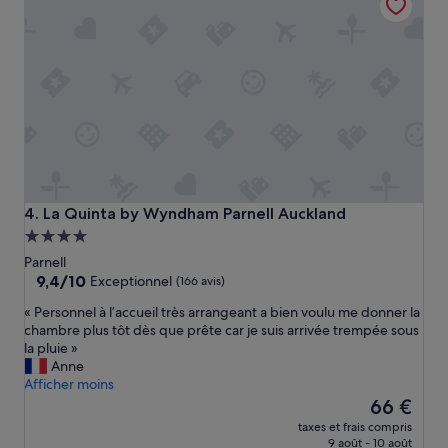
t
i
e
»
n
t
g
é
p
t
o
a
u
b
r
l
v
i
o
s
i
s
t
e
u
m
La Quinta by Wyndham Parnell Auckland
4. La Quinta by Wyndham Parnell Auckland
r
e
Hébergement
e
n
4.0 étoiles
Parnell
,
t
9.4
9,4/10
l
Exceptionnel
(166 avis)
u
sur
e
n
«
« Personnel à l’accueil très arrangeant a bien voulu me donner la
10,
s
"
P
chambre plus tôt dès que prête car je suis arrivée trempée sous
Exceptionnel,
l
s
e
la pluie »
(166 avis)
i
t
r
Anne
g
u
s
Afficher moins
n
d
o
Le
66 €
e
i
n
nouveau
s
o
taxes et frais compris
n
prix
d
9 août - 10 août
"