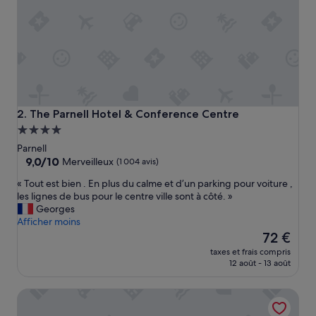
o
m
b
r
e
u
x
r
e
The Parnell Hotel & Conference Centre
2. The Parnell Hotel & Conference Centre
s
Hébergement
t
4.0 étoiles
a
Parnell
u
9.0
9,0/10
Merveilleux
(1 004 avis)
r
sur
«
« Tout est bien . En plus du calme et d’un parking pour voiture ,
a
10,
T
les lignes de bus pour le centre ville sont à côté. »
n
Merveilleux,
o
Georges
t
(1 004 avis)
u
Afficher moins
s
t
Le
à
72 €
e
nouveau
m
taxes et frais compris
s
prix
o
12 août - 13 août
t
est
i
b
de
n
Auckland Rose Park Hotel
i
72 €
s
e
d