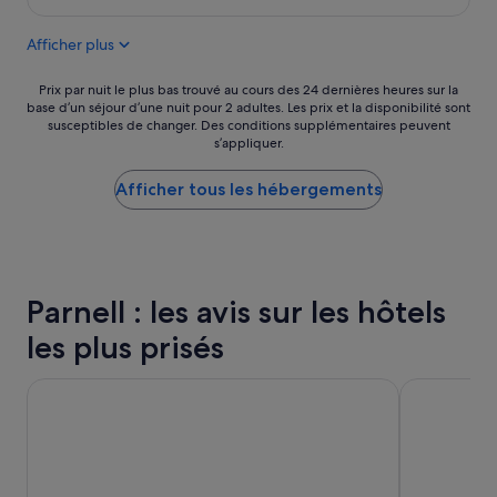
e
est
e
c
l
de
b
o
Afficher plus
à
66 €
u
r
l
s
r
’
Prix
Prix par nuit le plus bas trouvé au cours des 24 dernières heures sur la
p
e
a
base d’un séjour d’une nuit pour 2 adultes. Les prix et la disponibilité sont
par
o
s
susceptibles de changer. Des conditions supplémentaires peuvent
c
nuit
u
p
s’appliquer.
c
le
r
o
u
plus
l
n
e
Afficher tous les hébergements
bas
e
d
i
trouvé
c
à
l
au
e
u
t
cours
n
n
r
des
t
e
è
24 dernières
r
c
Parnell : les avis sur les hôtels
s
heures
e
h
a
sur
v
a
les plus prisés
r
la
i
m
r
base
l
b
a
Heartland Hotel Auckland Airport
The Grand b
d’un
l
r
n
séjour
e
e
g
d’une
s
a
e
nuit
o
v
a
pour
n
e
n
2 adultes.
t