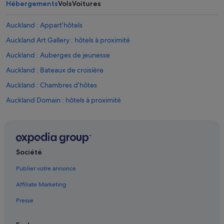
t
Hébergements
Vols
Voitures
p
e
l
s
Auckland : Appart’hôtels
u
o
i
u
Auckland Art Gallery : hôtels à proximité
e
r
»
Auckland : Auberges de jeunesse
c
e
Auckland : Bateaux de croisière
d
e
Auckland : Chambres d’hôtes
r
Auckland Domain : hôtels à proximité
e
n
Auckland Ferry Terminal : hôtels à proximité
s
e
Auckland : Maison d’hôtes
i
Auckland : Hôtels capsule
g
Société
n
Auckland : hôtels Hôtels avec suites
e
Publier votre annonce
m
Auckland : hôtels Hôtels de plage
e
Affiliate Marketing
Auckland : hôtels Hôtels avec casino
n
t
Presse
Auckland : hôtels Hôtels-boutiques
s
»
Auckland : hôtels Hôtels de luxe