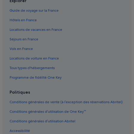
Explorer
Auckland : hôtels Hôtels écologiques
Guide de voyage sur la France
Auckland : hôtels Hôtels LGBTQIA+ friendly
Hôtels en France
Auckland : hôtels Hôtels avec golf
Locations de vacances en France
Auckland : hôtels Hôtels avec parc aquatique
Séjours en France
Auckland : hôtels Hôtels romantiques
Vols en France
Auckland : hôtels Hôtels avec centre de fitness
Locations de voiture en France
Auckland : hôtels Hôtels pour faire du shopping
Tous types d'hébergements
Auckland : hôtels Hôtels avec spa
Programme de fidélité One Key
Auckland : hôtels Hôtels tout compris
Auckland : hôtels Hôtels pas chers
Politiques
Auckland : hôtels Hôtels au ski
Conditions générales de vente (à l’exception des réservations Abritel)
Auckland : hôtels
Conditions générales d’utilisation de One Key™
Auckland : Lodges
Conditions générales d’utilisation Abritel
Auckland : Maisons de ville
Accessibilité
Auckland : Palaces