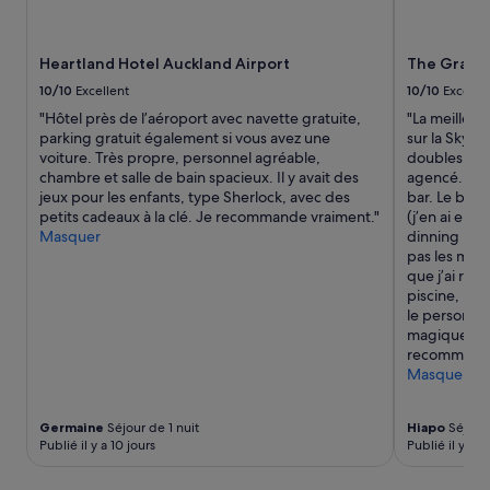
c
t
Les
à
s
a
prix
c
a
b
et
ô
l
Heartland Hotel Auckland Airport
The Grand 
i
la
t
l
e
disponibilité
10/10
Excellent
10/10
Excelle
é
e
n
sont
.
d
"Hôtel près de l’aéroport avec navette gratuite,
"La meilleu
v
susceptibles
»
e
parking gratuit également si vous avez une
sur la Sky t
o
de
b
voiture. Très propre, personnel agréable,
doubles. La
u
changer.
a
chambre et salle de bain spacieux. Il y avait des
agencé. La 
l
Des
i
jeux pour les enfants, type Sherlock, avec des
bar. Le buff
u
conditions
n
petits cadeaux à la clé. Je recommande vraiment."
(j’en ai enco
m
supplémentaires
(
Masquer
dinning room
e
peuvent
p
pas les mots
d
s’appliquer.
a
que j’ai re
o
s
piscine, le s
n
d
le personne
n
e
magique mon
e
f
recommand
r
r
Masquer
l
i
a
g
c
Germaine
Séjour de 1 nuit
Hiapo
Séjour 
o
h
Publié il y a 10 jours
Publié il y a 
n
a
i
m