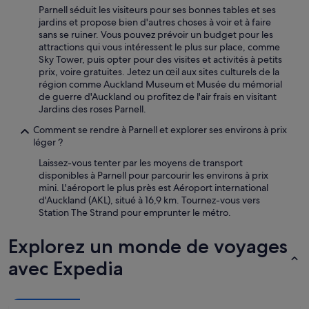
u
e
Parnell séduit les visiteurs pour ses bonnes tables et ses
e
s
jardins et propose bien d'autres choses à voir et à faire
i
u
sans se ruiner. Vous pouvez prévoir un budget pour les
l
i
attractions qui vous intéressent le plus sur place, comme
t
s
Sky Tower, puis opter pour des visites et activités à petits
r
a
prix, voire gratuites. Jetez un œil aux sites culturels de la
è
r
région comme Auckland Museum et Musée du mémorial
s
r
de guerre d'Auckland ou profitez de l'air frais en visitant
a
i
Jardins des roses Parnell.
i
v
m
Comment se rendre à Parnell et explorer ses environs à prix
é
a
léger ?
e
b
t
Laissez-vous tenter par les moyens de transport
l
r
disponibles à Parnell pour parcourir les environs à prix
e
e
mini. L'aéroport le plus près est Aéroport international
e
m
d'Auckland (AKL), situé à 16,9 km. Tournez-vous vers
t
p
Station The Strand pour emprunter le métro.
e
é
x
e
c
Explorez un monde de voyages
s
e
o
avec Expedia
l
u
l
s
e
l
n
a