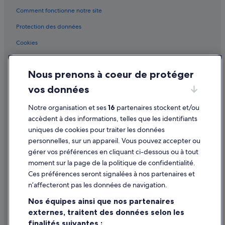
Comment fonctionne notre site
Auckland : Motels
Auckland : Ranchs
Protection des données
Auckland : Résidences de vacances
Cookies
Bayswater : hôtels
Conditions générales d'utilisation
Casino SkyCity : hôtels à proximité
Nous prenons à coeur de protéger
Mentions légales / Nous contacter
Région d'Auckland : hôtels Hôtels avec piscine
vos données
Directives de contenu et signalement de contenus
Région d'Auckland : hôtels Hôtels avec casino
Notre organisation et ses
16
partenaires stockent et/ou
Aide
Région d'Auckland : hôtels Hôtels d’affaires
accèdent à des informations, telles que les identifiants
uniques de cookies pour traiter les données
Région d'Auckland : hôtels Hôtels de luxe
Assistance
personnelles, sur un appareil. Vous pouvez accepter ou
Région d'Auckland : hôtels Hôtels LGBTQIA+ friendly
Annuler votre vol
gérer vos préférences en cliquant ci-dessous ou à tout
Région d'Auckland : hôtels Hôtels avec golf
moment sur la page de la politique de confidentialité.
Annuler une réservation d'hôtel ou de location de vacances
Ces préférences seront signalées à nos partenaires et
Région d'Auckland : hôtels Hôtels avec restaurant
Délais de remboursement
n’affecteront pas les données de navigation.
Région d'Auckland : hôtels Hôtels avec centre de fitness
Utiliser un bon de réduction Expedia
Nos équipes ainsi que nos partenaires
Région d'Auckland : hôtels Hôtels avec spa
externes, traitent des données selon les
Documents de voyage internationaux
finalités suivantes :
Région d'Auckland : hôtels Hôtels d’aventure