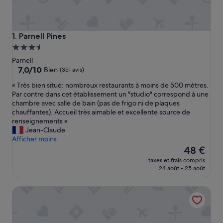
Parnell Pines
1. Parnell Pines
Hébergement
3.5 étoiles
Parnell
7.0
7,0/10
Bien
(351 avis)
sur
«
« Très bien situé: nombreux restaurants à moins de 500 mètres.
10,
T
Par contre dans cet établissement un "studio" correspond à une
Bien,
r
chambre avec salle de bain (pas de frigo ni de plaques
(351 avis)
è
chauffantes). Accueil très aimable et excellente source de
s
renseignements »
b
Jean-Claude
i
Afficher moins
e
Le
48 €
n
nouveau
taxes et frais compris
s
prix
24 août - 25 août
i
est
t
de
The Parnell Hotel & Conference Centre
u
48 €
é
:
n