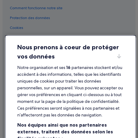
Comment fonctionne notre site
Karekare : hôtels Hôtels d’aventure
Karekare : hôtels
Protection des données
Karekare : Motels
Cookies
Karekare : Complexes hôteliers
Conditions générales d'utilisation
Kaukapakapa : Chambres d’hôtes
Nous prenons à coeur de protéger
Mentions légales / Nous contacter
Kaukapakapa : Hôtels capsule
vos données
Directives de contenu et signalement de contenus
Kaukapakapa : Palaces
Notre organisation et ses
16
partenaires stockent et/ou
Aide
Manukau Heads : hôtels Hôtels pas chers
accèdent à des informations, telles que les identifiants
uniques de cookies pour traiter les données
Muriwai : Complexes hôteliers
Assistance
personnelles, sur un appareil. Vous pouvez accepter ou
Okiwi : hôtels
Annuler votre vol
gérer vos préférences en cliquant ci-dessous ou à tout
Omaha : hôtels Hôtels de plage
moment sur la page de la politique de confidentialité.
Annuler une réservation d'hôtel ou de location de vacances
Ces préférences seront signalées à nos partenaires et
Omaha : hôtels
Délais de remboursement
n’affecteront pas les données de navigation.
Orewa : Maison d’hôtes
Utiliser un bon de réduction Expedia
Nos équipes ainsi que nos partenaires
Orewa : hôtels
externes, traitent des données selon les
Documents de voyage internationaux