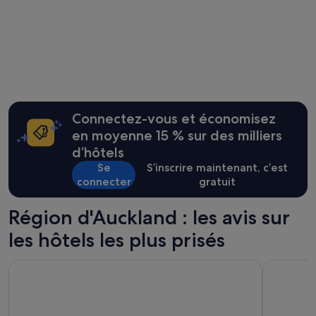
Auckland
Connectez-vous et économisez
en moyenne 15 % sur des milliers
d’hôtels
Se
S’inscrire maintenant, c’est
connecter
gratuit
Région d'Auckland : les avis sur
les hôtels les plus prisés
Heartland Hotel Auckland Airport
Pullman A