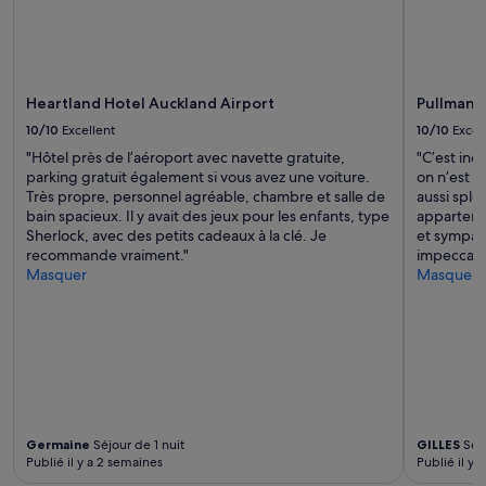
Heartland Hotel Auckland Airport
Pullman 
10/10
Excellent
10/10
Excel
"Hôtel près de l’aéroport avec navette gratuite,
"C’est inc
parking gratuit également si vous avez une voiture.
on n’est p
Très propre, personnel agréable, chambre et salle de
aussi sple
bain spacieux. Il y avait des jeux pour les enfants, type
apparteme
Sherlock, avec des petits cadeaux à la clé. Je
et sympath
recommande vraiment."
impeccabl
Masquer
Masquer
Germaine
Séjour de 1 nuit
GILLES
Séjo
Publié il y a 2 semaines
Publié il y 