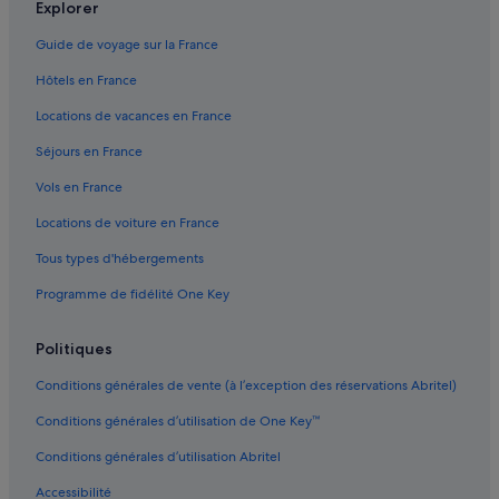
Explorer
Bombay : hôtels Hôtels pas chers
Guide de voyage sur la France
Bombay : hôtels
Hôtels en France
Bombay : Motels
Locations de vacances en France
Île de la Petite Barrière : hôtels
Séjours en France
Île Motutapu : Lodges
Vols en France
Île Motutapu : Complexes hôteliers
Locations de voiture en France
Île Rakino : Complexes hôteliers
Tous types d'hébergements
Île Waiheke : hôtels Hôtels dans un domaine viticole
Programme de fidélité One Key
Île Waiheke : hôtels
Karaka : hôtels
Politiques
Karaka : Lodges
Conditions générales de vente (à l’exception des réservations Abritel)
Karekare : Appart’hôtels
Conditions générales d’utilisation de One Key™
Karekare : Chambres d’hôtes
Conditions générales d’utilisation Abritel
Karekare : hôtels Hôtels d’affaires
Accessibilité
Karekare : hôtels Hôtels-boutiques