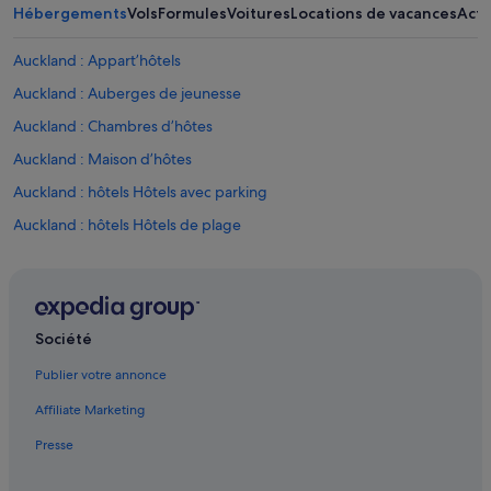
Hébergements
Vols
Formules
Voitures
Locations de vacances
Acti
Auckland : Appart’hôtels
Auckland : Auberges de jeunesse
Auckland : Chambres d’hôtes
Auckland : Maison d’hôtes
Auckland : hôtels Hôtels avec parking
Auckland : hôtels Hôtels de plage
Auckland : hôtels Hôtels avec casino
Auckland : hôtels Hôtels-boutiques
Auckland : hôtels Hôtels avec golf
Société
Auckland : hôtels Hôtels avec restaurant
Publier votre annonce
Auckland : hôtels Hôtels avec spa
Affiliate Marketing
Auckland : hôtels Hôtels pas chers
Presse
Auckland : hôtels
Bombay : hôtels Hôtels de luxe