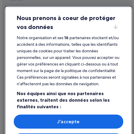
Auckland : Résidences de vacances
Conditions générales d'utilisation
Bayswater : hôtels
Nous prenons à coeur de protéger
Mentions légales / Nous contacter
Casino SkyCity : hôtels à proximité
vos données
Directives de contenu et signalement de contenus
Région d'Auckland : hôtels Hôtels avec parking
Notre organisation et ses
16
partenaires stockent et/ou
Aide
Région d'Auckland : hôtels Hôtels avec piscine
accèdent à des informations, telles que les identifiants
uniques de cookies pour traiter les données
Région d'Auckland : hôtels Hôtels avec terrains de tennis
Assistance
personnelles, sur un appareil. Vous pouvez accepter ou
Région d'Auckland : hôtels Hôtels de luxe
Annuler votre vol
gérer vos préférences en cliquant ci-dessous ou à tout
Région d'Auckland : hôtels Hôtels avec golf
moment sur la page de la politique de confidentialité.
Annuler une réservation d'hôtel ou de location de vacances
Ces préférences seront signalées à nos partenaires et
Région d'Auckland : hôtels Hôtels avec centre de fitness
Délais de remboursement
n’affecteront pas les données de navigation.
Région d'Auckland : hôtels Hôtels d’aventure
Utiliser un bon de réduction Expedia
Nos équipes ainsi que nos partenaires
Région d'Auckland : hôtels
externes, traitent des données selon les
Documents de voyage internationaux
finalités suivantes :
Eden Park : hôtels à proximité
Gare de Sylvia Park : hôtels à proximité
Utiliser des données de géolocalisation précises. Analyser
activement les caractéristiques de l’appareil pour
J'accepte
Gare de Sylvia Park : Motels
l’identification. Stocker et/ou accéder à des informations
Parmi les moyens de paiement acceptés sur expedia.fr figurent :
sur un appareil. Publicités et contenu personnalisés,
American Express, Diner’s Club International, Mastercard, Visa, Visa
Glen Eden : hôtels