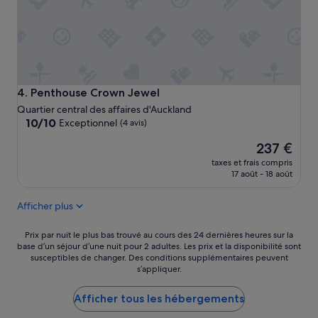
l
a
m
a
r
i
n
Penthouse Crown Jewel
4. Penthouse Crown Jewel
a
!
Quartier central des affaires d'Auckland
J
10.0
10/10
Exceptionnel
(4 avis)
e
sur
r
Le
237 €
10,
e
nouveau
Exceptionnel,
taxes et frais compris
c
prix
(4 avis)
17 août - 18 août
o
est
m
de
Afficher plus
m
237 €
a
n
Prix
Prix par nuit le plus bas trouvé au cours des 24 dernières heures sur la
d
base d’un séjour d’une nuit pour 2 adultes. Les prix et la disponibilité sont
par
susceptibles de changer. Des conditions supplémentaires peuvent
e
nuit
s’appliquer.
»
le
plus
Afficher tous les hébergements
bas
trouvé