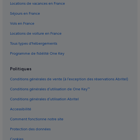
Locations de vacances en France
Auckland : hôtels Hôtels romantiques
Séjours en France
Auckland : hôtels Hôtels avec centre de fitness
Vols en France
Auckland : hôtels Hôtels pour faire du shopping
Locations de voiture en France
Auckland : hôtels Hôtels avec spa
Tous types d'hébergements
Auckland : hôtels Hôtels d’aventure
Programme de fidélité One Key
Auckland : hôtels Hôtels tout compris
Auckland : hôtels Hôtels pas chers
Politiques
Auckland : hôtels Séjours réservés aux adultes
Conditions générales de vente (à l’exception des réservations Abritel)
Auckland : hôtels Hôtels au ski
Conditions générales d’utilisation de One Key™
Auckland : hôtels
Conditions générales d’utilisation Abritel
Auckland : Lodges
Accessibilité
Auckland : Maisons de ville
Comment fonctionne notre site
Auckland : Palaces
Auckland : Motels
Protection des données
Auckland : Ranchs
Cookies