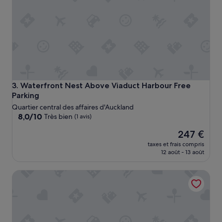
t
u
é
!
B
e
l
e
s
p
Waterfront Nest Above Viaduct Harbour Free Parking
3. Waterfront Nest Above Viaduct Harbour Free
a
Parking
c
Quartier central des affaires d'Auckland
e
8.0
8,0/10
Très bien
(1 avis)
,
sur
j
Le
247 €
10,
o
nouveau
Très
l
taxes et frais compris
prix
bien,
12 août - 13 août
i
est
(1 avis)
e
de
v
Penthouse Crown Jewel
247 €
u
e
s
u
r