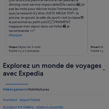
(j’en ai encore pleins le ventre et les yeux🤩) le
supplémentaires
dinning room service impeccable😊le casino 🎰 j’ai
peuvent
pas les mots pour décrire toute l’immense joie
s’appliquer.
que j’ai ressenti d’y être JUSTE MEGA TOP✨la
piscine, le spa etc la salle de sport c’est la classe😎
le personnel au petit soin🇳🇿VRAIMENT
magique mon séjour dans cet hôtel 🏨 je
recommande ++"
Masquer
Hiapo
Séjour de 3 nuits
Stuart
Séjour
Publié il y a 3 semaines
Publié il y a 1
Explorez un monde de voyages
avec Expedia
Hébergements
Vols
Voitures
Auckland : Appart’hôtels
Auckland Art Gallery : hôtels à proximité