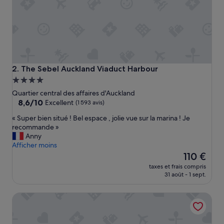
The Sebel Auckland Viaduct Harbour
2. The Sebel Auckland Viaduct Harbour
Hébergement
4.0 étoiles
Quartier central des affaires d'Auckland
8.6
8,6/10
Excellent
(1 593 avis)
sur
«
« Super bien situé ! Bel espace , jolie vue sur la marina ! Je
10,
S
recommande »
Excellent,
u
Anny
(1 593 avis)
p
Afficher moins
e
Le
110 €
r
nouveau
taxes et frais compris
b
prix
31 août - 1 sept.
i
est
e
de
Waterfront Nest Above Viaduct Harbour Free Parking
n
110 €
s
i