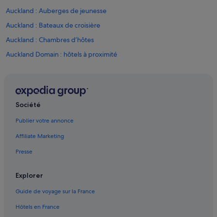
Auckland : Auberges de jeunesse
Auckland : Bateaux de croisière
Auckland : Chambres d’hôtes
Auckland Domain : hôtels à proximité
Auckland Ferry Terminal : hôtels à proximité
Auckland : Maison d’hôtes
Auckland : hôtels Hôtels avec bar
Société
Auckland : Hôtels capsule
Publier votre annonce
Auckland : hôtels Hôtels avec parking
Affiliate Marketing
Auckland : hôtels Hôtels avec piscine
Presse
Auckland : hôtels Hôtels avec suites
Auckland : hôtels Hôtels de plage
Explorer
Auckland : hôtels Hôtels avec casino
Guide de voyage sur la France
Auckland : hôtels Hôtels écologiques
Hôtels en France
Auckland : hôtels Hôtels avec restaurant