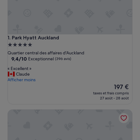
Park Hyatt Auckland
1. Park Hyatt Auckland
Hébergement
5.0 étoiles
Quartier central des affaires d'Auckland
9.4
9,4/10
Exceptionnel
(396 avis)
sur
«
« Excellent »
10,
E
Claude
Exceptionnel,
x
Afficher moins
(396 avis)
c
Le
197 €
e
nouveau
taxes et frais compris
l
prix
27 août - 28 août
l
est
e
de
The Sebel Auckland Viaduct Harbour
n
197 €
t
»