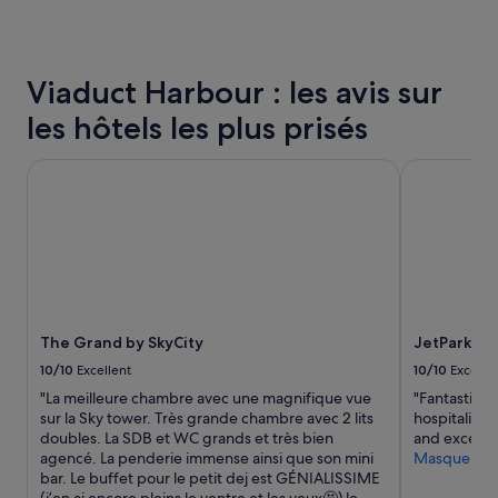
au
cours
des
24 dernières
Viaduct Harbour : les avis sur
heures
sur
les hôtels les plus prisés
la
base
The Grand by SkyCity
JetPark Hot
d’un
séjour
d’une
nuit
pour
2 adultes.
Les
prix
et
The Grand by SkyCity
JetPark Ho
la
disponibilité
10/10
Excellent
10/10
Excelle
sont
"La meilleure chambre avec une magnifique vue
"Fantastic h
susceptibles
sur la Sky tower. Très grande chambre avec 2 lits
hospitality
de
doubles. La SDB et WC grands et très bien
and exceed 
changer.
agencé. La penderie immense ainsi que son mini
Masquer
Des
bar. Le buffet pour le petit dej est GÉNIALISSIME
conditions