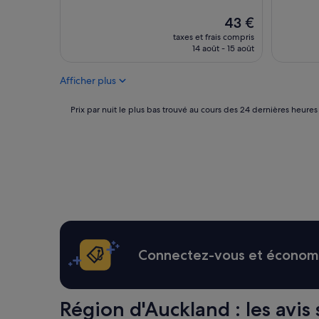
e
e
n
m
Le
43 €
c
e
nouveau
taxes et frais compris
i
n
prix
14 août - 15 août
e
t
est
u
d
de
s
Afficher plus
e
43 €
e
l
.
a
Prix
Prix par nuit le plus bas trouvé au cours des 24 dernières heures
»
c
par
h
nuit
a
le
m
plus
b
bas
r
trouvé
e
au
,
cours
l
des
e
24 dernières
p
heures
Connectez-vous et économis
e
sur
r
la
s
base
o
d’un
Région d'Auckland : les avis s
n
séjour