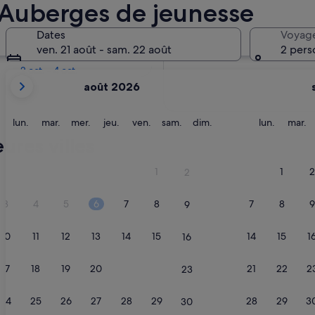
 Auberges de jeunesse
Dans deux semaines
Dates
Voyag
21 août - 23 août
ven. 21 août - sam. 22 août
2 pers
Dans deux mois
2 oct. - 4 oct.
Les
août 2026
mois
affichés
sont
lundi
mardi
mercredi
jeudi
vendredi
samedi
dimanche
lundi
m
lun.
mar.
mer.
jeu.
ven.
sam.
dim.
lun.
mar.
August
ures villes
2026
et
1
1
2
2
September
2026.
3
4
5
6
7
8
7
8
9
9
10
11
12
13
14
15
14
15
1
16
17
18
19
20
21
22
21
22
2
23
24
25
26
27
28
29
28
29
3
30