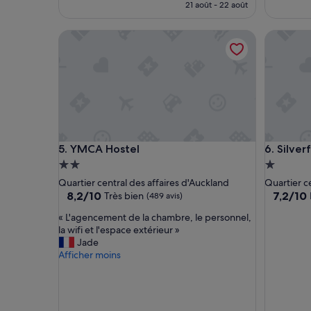
m
prix
21 août - 22 août
b
est
r
de
YMCA Hostel
Silverfer
e
48 €
é
t
a
i
t
s
u
p
YMCA Hostel
Silverfer
5. YMCA Hostel
6. Silve
e
r
Hébergement
Héberge
p
2.0 étoiles
1.0 étoile
Quartier central des affaires d'Auckland
Quartier c
r
8.2
7.2
8,2/10
7,2/10
Très bien
(489 avis)
o
sur
sur
p
«
« L'agencement de la chambre, le personnel,
10,
10,
r
L
la wifi et l'espace extérieur »
Très
Bien,
e
'
Jade
bien,
(15 avis)
e
a
Afficher moins
(489 avis)
t
g
s
e
i
n
l
c