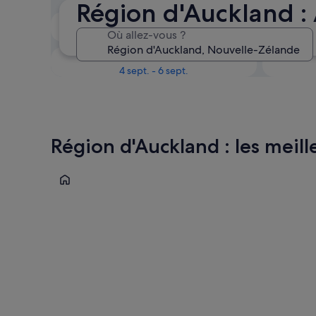
Région d'Auckland :
Le week-end prochain
Où allez-vous ?
14 août - 16 août
Dans un mois
4 sept. - 6 sept.
Région d'Auckland : les meille
Auckland