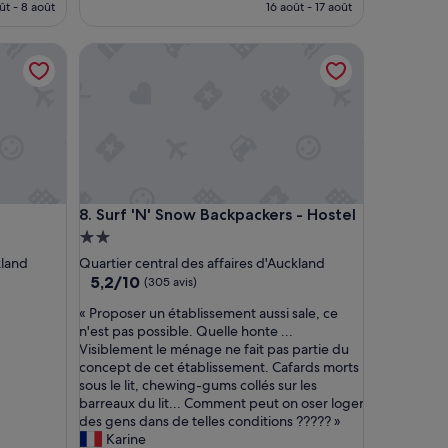
e
prix
prix
ût - 8 août
16 août - 17 août
s
est
est
b
de
de
Surf 'N' Snow Backpackers - Hostel
i
32 €
39 €
e
n
»
Surf 'N' Snow Backpackers - Hostel
8. Surf 'N' Snow Backpackers - Hostel
Hébergement
2.0 étoiles
kland
Quartier central des affaires d'Auckland
5.2
5,2/10
(305 avis)
sur
«
« Proposer un établissement aussi sale, ce
10,
P
n'est pas possible. Quelle honte ...
(305 avis)
r
Visiblement le ménage ne fait pas partie du
o
concept de cet établissement. Cafards morts
p
sous le lit, chewing-gums collés sur les
o
barreaux du lit... Comment peut on oser loger
s
des gens dans de telles conditions ????? »
e
Karine