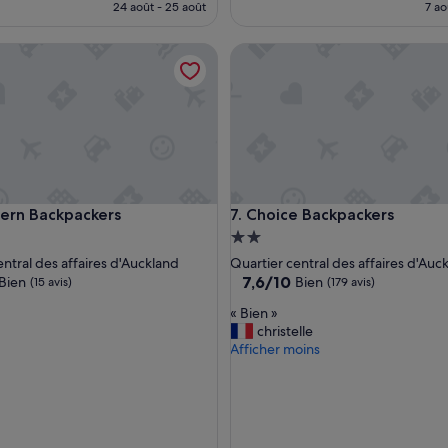
prix
24 août - 25 août
7 ao
est
de
n Backpackers
Choice Backpackers
51 €
n Backpackers
Choice Backpackers
rfern Backpackers
7. Choice Backpackers
ment
Hébergement
2.0 étoiles
entral des affaires d'Auckland
Quartier central des affaires d'Auc
7.6
7,6/10
Bien
Bien
(15 avis)
(179 avis)
sur
«
« Bien »
10,
B
christelle
Bien,
i
Afficher moins
(179 avis)
e
n
»