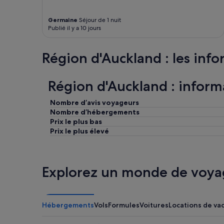
i
e
Germaine
Séjour de 1 nuit
u
Publié il y a 10 jours
r
»
Région d'Auckland : les info
Région d'Auckland : inform
Nombre d’avis voyageurs
Nombre d’hébergements
Prix le plus bas
Prix le plus élevé
Explorez un monde de voya
Hébergements
Vols
Formules
Voitures
Locations de va