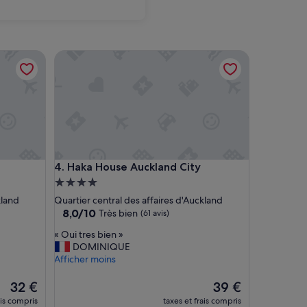
Haka House Auckland City
Haka House Auckland City
4. Haka House Auckland City
Hébergement
4.0 étoiles
kland
Quartier central des affaires d'Auckland
8.0
8,0/10
Très bien
(61 avis)
sur
«
« Oui tres bien »
10,
O
DOMINIQUE
Très
u
Afficher moins
bien,
i
(61 avis)
t
Le
Le
32 €
39 €
r
nouveau
nouveau
ais compris
taxes et frais compris