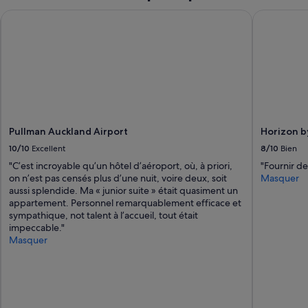
Pullman Auckland Airport
Horizon by
Pullman Auckland Airport
Horizon b
10/10
Excellent
8/10
Bien
"C’est incroyable qu’un hôtel d’aéroport, où, à priori,
"Fournir de 
on n’est pas censés plus d’une nuit, voire deux, soit
Masquer
aussi splendide. Ma « junior suite » était quasiment un
appartement. Personnel remarquablement efficace et
sympathique, not talent à l’accueil, tout était
impeccable."
Masquer