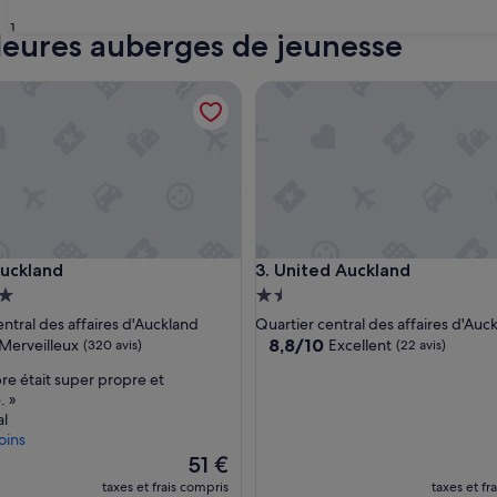
31
lleures auberges de jeunesse
kland
United Auckland
kland
United Auckland
Auckland
3. United Auckland
ment
Hébergement
es
1.5 étoile
entral des affaires d'Auckland
Quartier central des affaires d'Auc
8.8
8,8/10
Merveilleux
Excellent
(320 avis)
(22 avis)
sur
re était super propre et
10,
. »
eux,
Excellent,
al
)
(22 avis)
oins
Le
51 €
nouveau
taxes et frais compris
taxes et fr