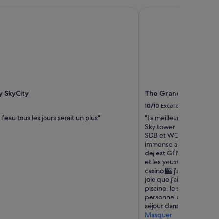
,
 SkyCity
The Grand by SkyCity
c
e
n
'
e
s
t
p
a
s
y SkyCity
The Grand by SkyCity
p
10/10
Excellent
o
l’eau tous les jours serait un plus"
"La meilleure chambre a
s
Sky tower. Très grande c
s
SDB et WC grands et trè
i
immense ainsi que son mi
b
dej est GÉNIALISSIME (j’
l
et les yeux🤩) le dinnin
e
casino 🎰 j’ai pas les mo
.
joie que j’ai ressenti 
Q
piscine, le spa etc la sall
u
personnel au petit so
e
séjour dans cet hôtel 
l
Masquer
l