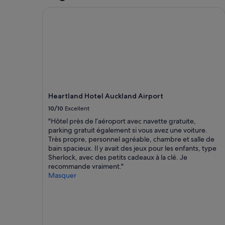
n
d’une
Heartland Hotel Auckland Airport
e
nuit
l
pour
,
2 adultes.
l
Les
a
prix
w
et
i
la
f
disponibilité
i
sont
e
Heartland Hotel Auckland Airport
susceptibles
t
de
10/10
Excellent
l
changer.
"Hôtel près de l’aéroport avec navette gratuite,
'
Des
parking gratuit également si vous avez une voiture.
e
conditions
Très propre, personnel agréable, chambre et salle de
s
supplémentaires
bain spacieux. Il y avait des jeux pour les enfants, type
p
peuvent
Sherlock, avec des petits cadeaux à la clé. Je
a
s’appliquer.
recommande vraiment."
c
Masquer
e
e
x
t
é
r