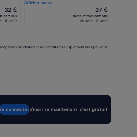
r
Afficher moins
u
Le
Le
32 €
37 €
n
nouveau
nouveau
ais compris
taxes et frais compris
é
prix
prix
t - 10 août
20 août - 21 août
t
est
est
a
de
de
b
32 €
37 €
l
i
nt susceptibles de changer. Des conditions supplémentaires peuvent
s
s
e
m
e
n
t
a
u
s
s
Se connecter
S’inscrire maintenant, c’est gratuit
i
s
a
l
e