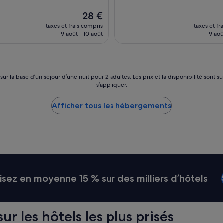
Le
28 €
nouveau
taxes et frais compris
taxes et fr
prix
9 août - 10 août
9 aoû
est
de
28 €
 sur la base d’un séjour d’une nuit pour 2 adultes. Les prix et la disponibilité so
s’appliquer.
Afficher tous les hébergements
ez en moyenne 15 % sur des milliers d’hôtels
ur les hôtels les plus prisés