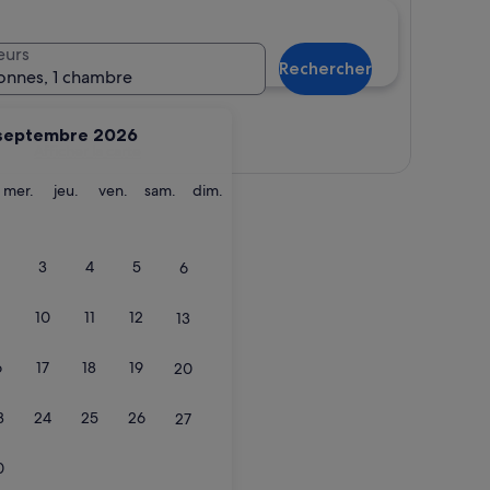
eurs
Rechercher
onnes, 1 chambre
septembre 2026
Afficher la carte
ardi
mercredi
jeudi
vendredi
samedi
dimanche
mer.
jeu.
ven.
sam.
dim.
3
4
5
6
10
11
12
13
6
17
18
19
20
3
24
25
26
27
0