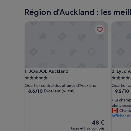
Auckland
Région d'Auckland : les mei
JO&JOE Auckland
LyLo Auc
JO&JOE Auckland
LyLo Auc
1. JO&JOE Auckland
2. LyLo 
Hébergement
Héberge
5.0 étoiles
5.0 étoil
Quartier central des affaires d'Auckland
Quartier c
8.6
9.2
8,6/10
9,2/10
Excellent
(57 avis)
sur
sur
«
« La chamb
10,
10,
L
silencieuse
Excellent,
Merveill
a
Chant
(57 avis)
(320 avis
c
Afficher m
h
Le
48 €
a
nouveau
taxes et frais compris