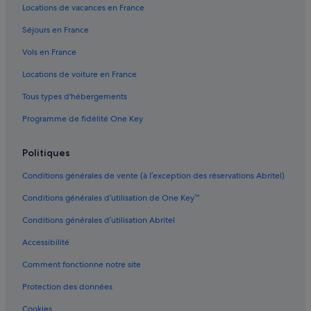
Locations de vacances en France
Auckland : hôtels Hôtels écologiques
Séjours en France
Auckland : hôtels Hôtels LGBTQIA+ friendly
Vols en France
Auckland : hôtels Hôtels avec golf
Locations de voiture en France
Auckland : hôtels Hôtels avec parc aquatique
Tous types d'hébergements
Auckland : hôtels Hôtels avec restaurant
Programme de fidélité One Key
Auckland : hôtels Hôtels romantiques
Auckland : hôtels Hôtels avec centre de fitness
Politiques
Auckland : hôtels Hôtels pour faire du shopping
Conditions générales de vente (à l’exception des réservations Abritel)
Auckland : hôtels Hôtels avec spa
Conditions générales d’utilisation de One Key™
Auckland : hôtels Hôtels d’aventure
Conditions générales d’utilisation Abritel
Auckland : hôtels Hôtels tout compris
Accessibilité
Auckland : hôtels Hôtels pas chers
Comment fonctionne notre site
Auckland : hôtels Séjours réservés aux adultes
Auckland : hôtels Hôtels au ski
Protection des données
Auckland : hôtels
Cookies