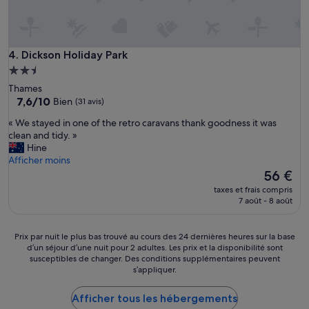
l
e
,
i
d
Dickson Holiday Park
4. Dickson Holiday Park
é
Hébergement
a
2.5 étoiles
Thames
l
7.6
7,6/10
Bien
(31 avis)
e
sur
n
«
« We stayed in one of the retro caravans thank goodness it was
10,
f
W
clean and tidy. »
Bien,
a
e
Hine
(31 avis)
m
s
Afficher moins
i
t
Le
56 €
l
a
nouveau
l
taxes et frais compris
y
prix
7 août - 8 août
e
e
est
a
d
de
v
i
56 €
Prix
Prix par nuit le plus bas trouvé au cours des 24 dernières heures sur la base
e
n
d’un séjour d’une nuit pour 2 adultes. Les prix et la disponibilité sont
par
c
o
susceptibles de changer. Des conditions supplémentaires peuvent
nuit
t
s’appliquer.
n
le
r
e
plus
a
o
Afficher tous les hébergements
bas
m
f