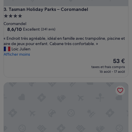
Tasman Holiday Parks – Coromandel
3. Tasman Holiday Parks – Coromandel
Hébergement
4.0 étoiles
Coromandel
8.6
8,6/10
Excellent
(241 avis)
sur
«
« Endroit très agréable, idéal en famille avec trampoline, piscine et
10,
E
aire de jeux pour enfant. Cabane très confortable. »
Excellent,
n
Loic Julien
(241 avis)
d
Afficher moins
r
Le
53 €
o
nouveau
taxes et frais compris
i
prix
16 août - 17 août
t
est
t
de
Dickson Holiday Park
r
53 €
è
s
a
g
r
é
a
b