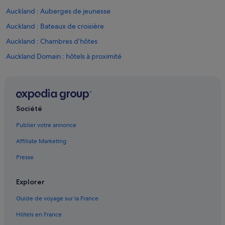
Auckland : Auberges de jeunesse
Auckland : Bateaux de croisière
Auckland : Chambres d’hôtes
Auckland Domain : hôtels à proximité
Auckland Ferry Terminal : hôtels à proximité
Auckland : Maison d’hôtes
Auckland : hôtels Hôtels avec bar
Société
Auckland : Hôtels capsule
Publier votre annonce
Auckland : hôtels Hôtels avec parking
Affiliate Marketing
Auckland : hôtels Hôtels avec piscine
Presse
Auckland : hôtels Hôtels avec suites
Auckland : hôtels Hôtels de plage
Explorer
Auckland : hôtels Hôtels avec casino
Guide de voyage sur la France
Auckland : hôtels Hôtels-boutiques
Hôtels en France
Auckland : hôtels Hôtels de luxe