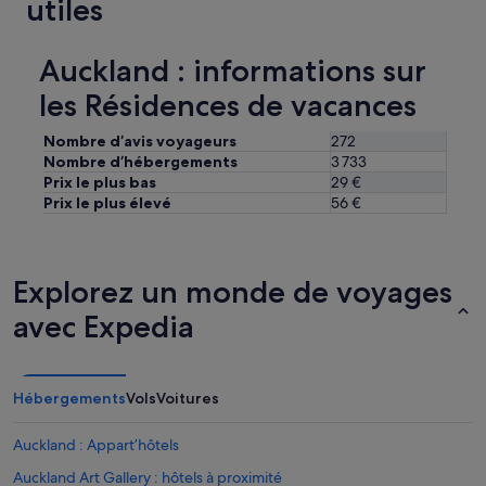
utiles
f
o
r
Auckland : informations sur
t
a
les Résidences de vacances
b
l
Nombre d’avis voyageurs
272
e
Nombre d’hébergements
3 733
.
Prix le plus bas
29 €
»
Prix le plus élevé
56 €
Explorez un monde de voyages
avec Expedia
Hébergements
Vols
Voitures
Auckland : Appart’hôtels
Auckland Art Gallery : hôtels à proximité