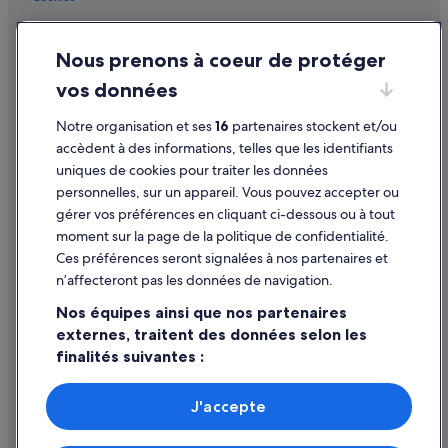
Auckland : Lodges
Conditions générales d'utilisation
Auckland : Maisons de ville
Nous prenons à coeur de protéger
Mentions légales / Nous contacter
Auckland : Palaces
vos données
Directives de contenu et signalement de contenus
Auckland : Motels
Notre organisation et ses
16
partenaires stockent et/ou
Aide
Auckland : Ranchs
accèdent à des informations, telles que les identifiants
uniques de cookies pour traiter les données
Casino SkyCity : hôtels à proximité
Assistance
personnelles, sur un appareil. Vous pouvez accepter ou
Région d'Auckland : hôtels Hôtels avec parking
Annuler votre vol
gérer vos préférences en cliquant ci-dessous ou à tout
moment sur la page de la politique de confidentialité.
Région d'Auckland : hôtels Hôtels avec piscine
Annuler une réservation d'hôtel ou de location de vacances
Ces préférences seront signalées à nos partenaires et
Région d'Auckland : hôtels Hôtels avec terrains de tennis
Délais de remboursement
n’affecteront pas les données de navigation.
Région d'Auckland : hôtels Hôtels avec casino
Utiliser un bon de réduction Expedia
Nos équipes ainsi que nos partenaires
Région d'Auckland : hôtels Hôtels d’affaires
externes, traitent des données selon les
Documents de voyage internationaux
finalités suivantes :
Région d'Auckland : hôtels Hôtels de luxe
Utiliser des données de géolocalisation précises. Analyser
Région d'Auckland : hôtels Hôtels LGBTQIA+ friendly
activement les caractéristiques de l’appareil pour
J'accepte
Région d'Auckland : hôtels Hôtels avec golf
l’identification. Stocker et/ou accéder à des informations
Parmi les moyens de paiement acceptés sur expedia.fr figurent :
sur un appareil. Publicités et contenu personnalisés,
American Express, Diner’s Club International, Mastercard, Visa, Visa
Région d'Auckland : hôtels Hôtels avec restaurant