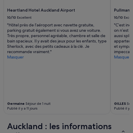
d
conditions
x
n
supplémentaires
p
Heartland Hotel Auckland Airport
Pullman 
e
peuvent
o
s
s’appliquer.
10/10
Excellent
10/10
Excel
u
s
r
"Hôtel près de l’aéroport avec navette gratuite,
"C’est inc
i
e
parking gratuit également si vous avez une voiture.
on n’est p
t
n
Très propre, personnel agréable, chambre et salle de
aussi sple
w
f
bain spacieux. Il y avait des jeux pour les enfants, type
apparteme
a
a
Sherlock, avec des petits cadeaux à la clé. Je
et sympath
s
n
recommande vraiment."
impeccabl
c
t
Masquer
Masquer
l
.
e
C
a
a
n
b
a
a
n
n
d
e
t
t
i
Germaine
Séjour de 1 nuit
GILLES
Séjo
r
d
Publié il y a 11 jours
Publié il y 
è
y
s
.
c
»
Auckland : les informations
o
n