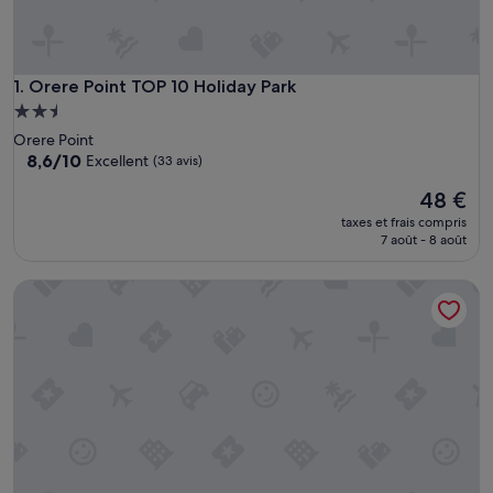
Orere Point TOP 10 Holiday Park
1. Orere Point TOP 10 Holiday Park
Hébergement
2.5 étoiles
Orere Point
8.6
8,6/10
Excellent
(33 avis)
sur
Le
48 €
10,
nouveau
Excellent,
taxes et frais compris
prix
(33 avis)
7 août - 8 août
est
de
Port Waikato Holiday Park
48 €