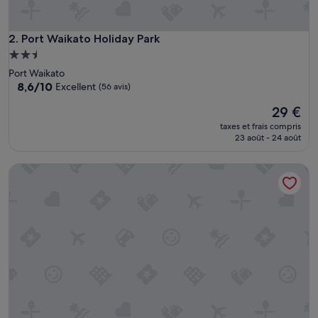
Port Waikato Holiday Park
2. Port Waikato Holiday Park
Hébergement
2.5 étoiles
Port Waikato
8.6
8,6/10
Excellent
(56 avis)
sur
Le
29 €
10,
nouveau
Excellent,
taxes et frais compris
prix
(56 avis)
23 août - 24 août
est
de
Tasman Holiday Parks – Coromandel
29 €