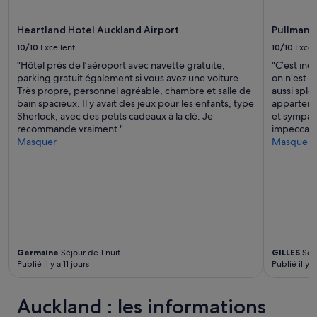
u
conditions
d
supplémentaires
Heartland Hotel Auckland Airport
Pullman 
e
peuvent
v
s’appliquer.
10/10
Excellent
10/10
Excel
a
"Hôtel près de l’aéroport avec navette gratuite,
"C’est inc
i
parking gratuit également si vous avez une voiture.
on n’est p
s
Très propre, personnel agréable, chambre et salle de
aussi sple
s
bain spacieux. Il y avait des jeux pour les enfants, type
apparteme
e
Sherlock, avec des petits cadeaux à la clé. Je
et sympath
l
recommande vraiment."
impeccabl
l
Masquer
Masquer
e
a
u
c
u
n
p
l
a
Germaine
Séjour de 1 nuit
GILLES
Séjo
t
Publié il y a 11 jours
Publié il y 
p
r
e
Auckland : les informations
v