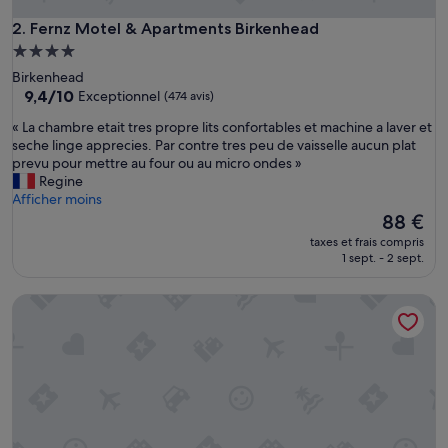
Fernz Motel & Apartments Birkenhead
2. Fernz Motel & Apartments Birkenhead
Hébergement
4.0 étoiles
Birkenhead
9.4
9,4/10
Exceptionnel
(474 avis)
sur
«
« La chambre etait tres propre lits confortables et machine a laver et
10,
L
seche linge apprecies. Par contre tres peu de vaisselle aucun plat
Exceptionnel,
a
prevu pour mettre au four ou au micro ondes »
(474 avis)
c
Regine
h
Afficher moins
a
Le
88 €
m
nouveau
taxes et frais compris
b
prix
1 sept. - 2 sept.
r
est
e
de
Best Western Newmarket Inn & Suites
e
88 €
t
a
i
t
t
r
e