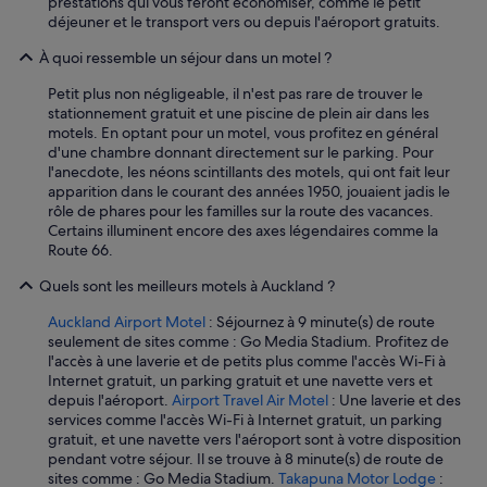
prestations qui vous feront économiser, comme le petit
o
déjeuner et le transport vers ou depuis l'aéroport gratuits.
o
n
À quoi ressemble un séjour dans un motel ?
d
e
Petit plus non négligeable, il n'est pas rare de trouver le
s
stationnement gratuit et une piscine de plein air dans les
»
motels. En optant pour un motel, vous profitez en général
d'une chambre donnant directement sur le parking. Pour
l'anecdote, les néons scintillants des motels, qui ont fait leur
apparition dans le courant des années 1950, jouaient jadis le
rôle de phares pour les familles sur la route des vacances.
Certains illuminent encore des axes légendaires comme la
Route 66.
Quels sont les meilleurs motels à Auckland ?
Auckland Airport Motel
: Séjournez à 9 minute(s) de route
seulement de sites comme : Go Media Stadium. Profitez de
l'accès à une laverie et de petits plus comme l'accès Wi-Fi à
Internet gratuit, un parking gratuit et une navette vers et
depuis l'aéroport.
Airport Travel Air Motel
: Une laverie et des
services comme l'accès Wi-Fi à Internet gratuit, un parking
gratuit, et une navette vers l'aéroport sont à votre disposition
pendant votre séjour. Il se trouve à 8 minute(s) de route de
sites comme : Go Media Stadium.
Takapuna Motor Lodge
: