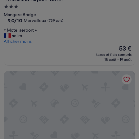
Hébergement
3.0 étoiles
Mangere Bridge
9.0
9,0/10
Merveilleux
(739 avis)
sur
«
« Motel aerport »
10,
M
selim
Merveilleux,
o
Afficher moins
(739 avis)
t
Le
53 €
e
nouveau
taxes et frais compris
l
prix
18 août - 19 août
a
est
e
de
Fernz Motel & Apartments Birkenhead
r
53 €
p
o
r
t
»