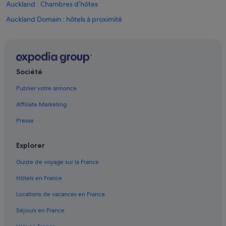
Auckland : Chambres d’hôtes
Auckland Domain : hôtels à proximité
Auckland Ferry Terminal : hôtels à proximité
Auckland : Maison d’hôtes
Auckland : hôtels Hôtels avec bar
Société
Auckland : Hôtels capsule
Publier votre annonce
Auckland : hôtels Hôtels avec parking
Affiliate Marketing
Auckland : hôtels Hôtels avec piscine
Presse
Auckland : hôtels Hôtels avec suites
Auckland : hôtels Hôtels de plage
Explorer
Auckland : hôtels Hôtels avec casino
Guide de voyage sur la France
Auckland : hôtels Hôtels-boutiques
Hôtels en France
Auckland : hôtels Hôtels de luxe
Locations de vacances en France
Auckland : hôtels Hôtels écologiques
Séjours en France
Auckland : hôtels Hôtels LGBTQIA+ friendly