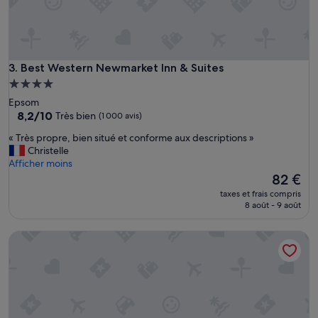
s
p
r
o
p
r
Best Western Newmarket Inn & Suites
3. Best Western Newmarket Inn & Suites
e
Hébergement
l
4.0 étoiles
Epsom
i
8.2
8,2/10
Très bien
(1 000 avis)
t
sur
s
«
« Très propre, bien situé et conforme aux descriptions »
10,
c
T
Christelle
Très
o
r
Afficher moins
bien,
n
è
Le
82 €
(1 000 avis)
f
s
nouveau
o
taxes et frais compris
p
prix
8 août - 9 août
r
r
est
t
o
de
a
Solsen Flexi Stay & Motel
p
82 €
b
r
l
e
e
,
s
b
e
i
t
e