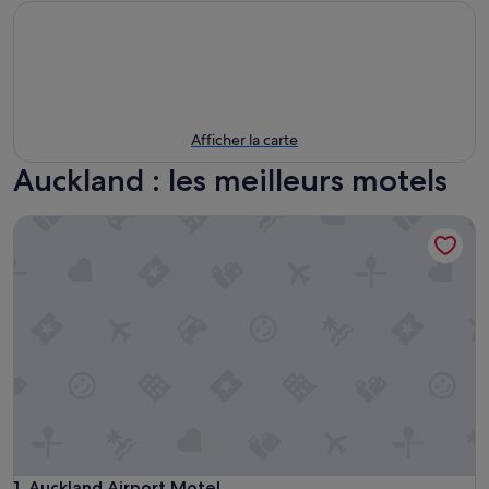
Afficher la carte
Auckland : les meilleurs motels
Auckland Airport Motel
Auckland Airport Motel
1. Auckland Airport Motel