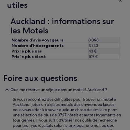
utiles
u
p
o
u
Auckland : informations sur
r
les Motels
m
e
t
Nombre d’avis voyageurs
8 098
t
Nombre d’hébergements
3 733
r
Prix le plus bas
43 €
e
Prix le plus élevé
107 €
a
u
f
Foire aux questions
o
u
r
Que me réserve un séjour dans un motel à Auckland ?
o
u
Si vous rencontrez des difficultés pour trouver un motel à
a
Auckland, jetez un œil aux motels des environs ou laissez-
u
nous vous aider à trouver quelque chose de similaire parmi
m
une sélection de plus de 3727 hôtels et autres logements en
i
tous genres. Il vous suffit d'utiliser nos outils de recherche
c
pour trier vos résultats selon le prix pour une nuit ou des
r