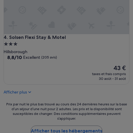
m
n
a
s
c
i
h
t
i
u
n
é
e
e
Solsen Flexi Stay & Motel
4. Solsen Flexi Stay & Motel
a
t
l
Hébergement
c
a
3.0 étoiles
Hillsborough
o
v
8.8
8,8/10
Excellent
(205 avis)
n
e
sur
f
r
Le
43 €
10,
o
e
nouveau
Excellent,
r
taxes et frais compris
t
prix
(205 avis)
30 août - 31 août
m
s
est
e
e
de
a
c
Afficher plus
43 €
u
h
x
e
Prix
Prix par nuit le plus bas trouvé au cours des 24 dernières heures sur la base
d
l
d’un séjour d’une nuit pour 2 adultes. Les prix et la disponibilité sont
par
e
i
susceptibles de changer. Des conditions supplémentaires peuvent
nuit
s
n
s’appliquer.
le
c
g
plus
r
e
Afficher tous les hébergements
bas
i