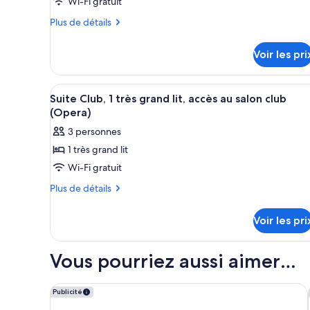
Chambre
Wi-Fi gratuit
Luxe,
Plus
Plus de détails
1
de
détails
très
Voir les pri
sur
grand
le
lit,
type
Afficher
Un salon moderne avec une gra
balcon
7
de
Suite Club, 1 très grand lit, accès au salon club
toutes
chambre
(Opera)
Chambre
les
3 personnes
Luxe,
photos
1
1 très grand lit
pour
très
Wi-Fi gratuit
ce
grand
lit,
type
Plus
Plus de détails
balcon
de
de
détails
chambre :
Voir les pri
sur
Suite
le
Club,
type
Vous pourriez aussi aimer…
de
1
chambre
très
Suite
Park Hyatt Auckland
Publicité
grand
Club,