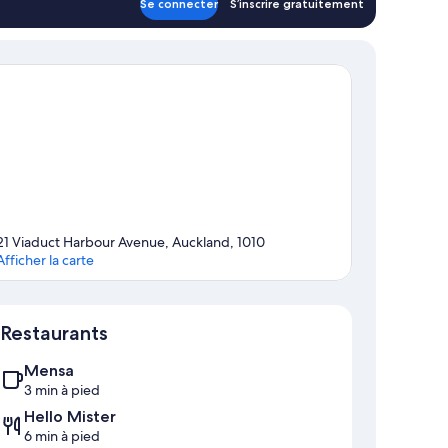
Se connecter
S’inscrire gratuitement
21 Viaduct Harbour Avenue, Auckland, 1010
Afficher la carte
Carte
Restaurants
Mensa
3 min à pied
Hello Mister
6 min à pied