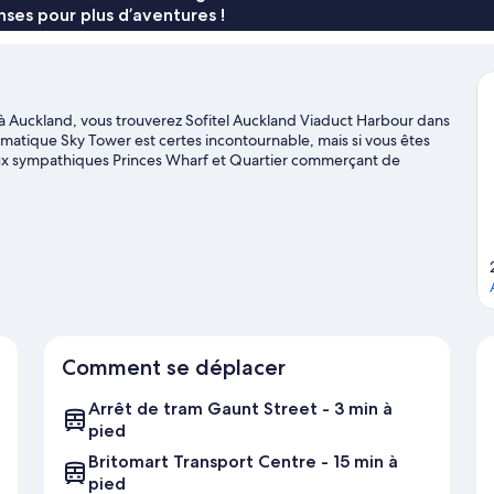
ses pour plus d’aventures !
d à Auckland, vous trouverez Sofitel Auckland Viaduct Harbour dans
ématique Sky Tower est certes incontournable, mais si vous êtes
ux sympathiques Princes Wharf et Quartier commerçant de
sultez l'affiche des illustres Arène polyvalente Spark Arena et
rt nautique, qui pourront s'adonner à différentes activités telles
au. Les amateurs de sorties en plein air préféreront sans doute la
oyage sur Auckland
Comment se déplacer
Arrêt de tram Gaunt Street - 3 min à
pied
Britomart Transport Centre - 15 min à
pied