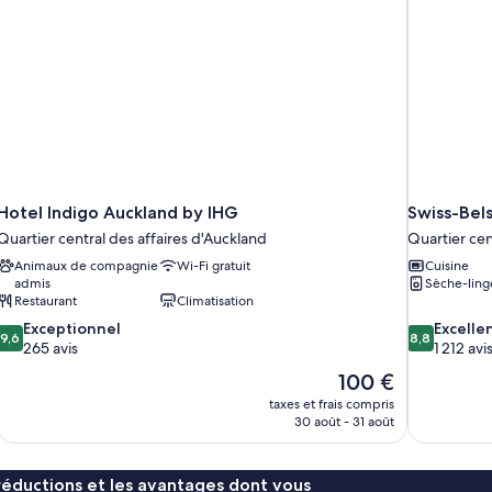
très
lit
grand
lit
Hotel Indigo Auckland by IHG
Swiss-Bels
Quartier central des affaires d'Auckland
Quartier cen
Animaux de compagnie
Wi-Fi gratuit
Cuisine
admis
Sèche-ling
Restaurant
Climatisation
9.6
8.8
Exceptionnel
Excelle
9,6
8,8
sur
sur
265 avis
1 212 avi
10,
10,
Le
100 €
Exceptionnel,
Excellent,
nouveau
taxes et frais compris
265 avis
1 212 avis
prix
30 août - 31 août
est
de
100 €
réductions et les avantages dont vous