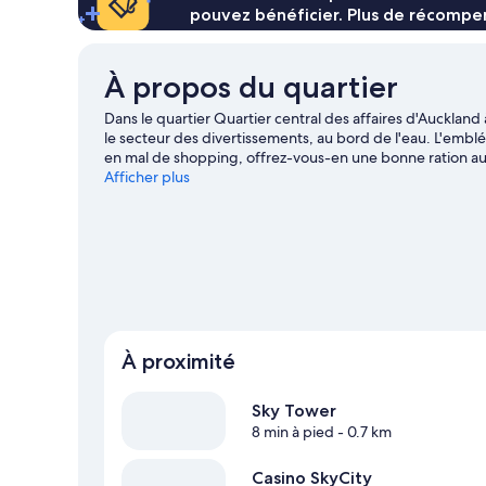
pouvez bénéficier. Plus de récompen
À propos du quartier
Dans le quartier Quartier central des affaires d'Aucklan
le secteur des divertissements, au bord de l'eau. L'embl
en mal de shopping, offrez-vous-en une bonne ration a
Queen Street. Envie de vibrer le temps d'une soirée ? Con
Afficher plus
Eden Park. La région fera le bonheur des amoureux de spo
que la voile, le surf/bodyboard et les excursions en bate
randonnée à pied ou à vélo.
Consultez notre guide de v
À proximité
Sky Tower
8 min à pied
- 0.7 km
Casino SkyCity