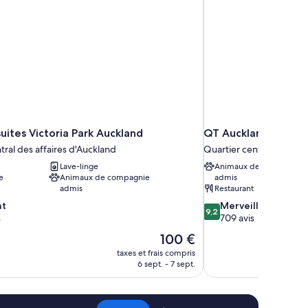
uites Victoria Park Auckland
QT Auckland
tral des affaires d'Auckland
Quartier central des aff
Lave-linge
Animaux de compagnie
e
Animaux de compagnie
admis
admis
Restaurant
9.2
nt
Merveilleux
9,2
sur
s
709 avis
10,
Le
100 €
Merveilleux,
nouveau
taxes et frais compris
709 avis
prix
6 sept. - 7 sept.
est
de
100 €