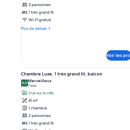
ce
3 personnes
type
1 très grand lit
de
Wi-Fi gratuit
chambre :
Chambre
Plus
Plus de détails
Luxe,
de
détails
1
sur
très
le
grand
type
Voir les pri
de
lit
chambre
(Atrium
Chambre
Afficher
Une chambre d’hôtel moderne do
7
View)
Chambre Luxe, 1 très grand lit, balcon
Luxe,
toutes
1
Merveilleux
les
9,0
9,0 sur 10
très
(7 avis)
7 avis
photos
grand
Vue sur la ville
lit
pour
61 m²
(Atrium
ce
View)
1 chambre
type
2 personnes
de
1 très grand lit
chambre :