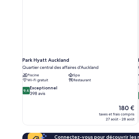
lit,
1
très
accès
grand
au
lit,
salon
accès
au
club
salon
(Opera)
club
(Opera)
Park Hyatt Auckland
Quartier central des affaires d'Auckland
Piscine
Spa
Wi-Fi gratuit
Restaurant
9.4
Exceptionnel
9,4
sur
398 avis
10,
Exceptionnel,
Le
180 €
398 avis
nouveau
taxes et frais compris
prix
27 août - 28 août
est
de
180 €
Connectez-vous pour découvrir les 