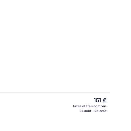
Piscine couverte
hébergement
Le
151 €
prix
taxes et frais compris
actuel
27 août - 28 août
Extérieur
est
de
151 €.