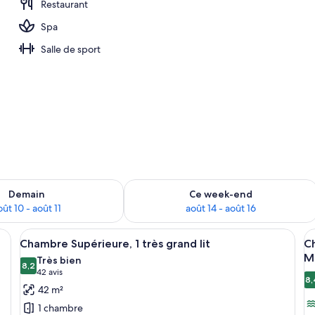
Restaurant
Spa
ion
Salle de sport
sponibilité pour demain août 10 - août 11
Vérifier la disponibilité pour ce week
Demain
Ce week-end
oût 10 - août 11
août 14 - août 16
tée d’un grand lit, offrant une vue imprenable grâce à de larges fenêtres d
Afficher
Une chambre d’hôtel avec un grand lit,
A
5
Chambre Supérieure, 1 très grand lit
Ch
toutes
t
Mi
Très bien
les
8,2
le
8,2 sur 10
(42 avis)
42 avis
8,
photos
p
8
42 m²
pour
p
1 chambre