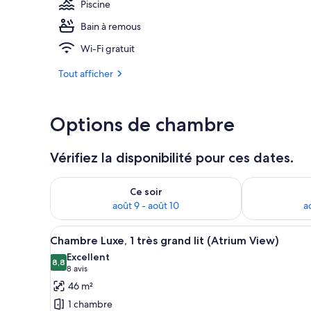
Piscine
Bain à remous
Salle de réun
Wi-Fi gratuit
Tout afficher
Options de chambre
Vérifiez la disponibilité pour ces dates.
Vérifier la disponibilité pour ce soir août 9 - août 10
Vérifier la di
Ce soir
août 9 - août 10
a
Afficher
Une chambre d’hôtel moderne do
5
Chambre Luxe, 1 très grand lit (Atrium View)
toutes
Excellent
les
8,8
8,8 sur 10
(8 avis)
8 avis
photos
46 m²
pour
1 chambre