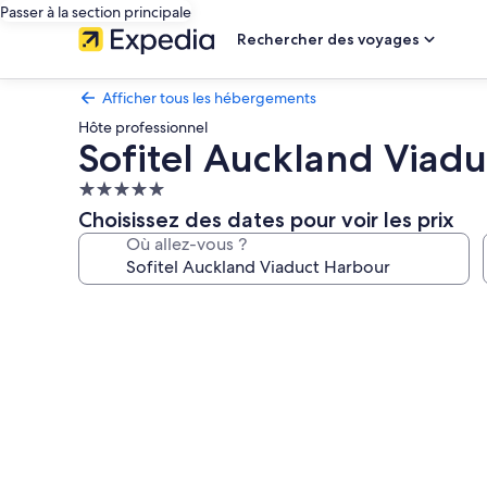
Passer à la section principale
Rechercher des voyages
Afficher tous les hébergements
Hôte professionnel
Sofitel Auckland Viad
Hébergement
5.0 étoiles
Choisissez des dates pour voir les prix
Où allez-vous ?
Galerie
photos
de
l’hébergement
Sofitel
Auckland