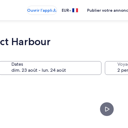
•
Ouvrir l’appli
EUR
Publier votre annon
uct Harbour
Dates
Voya