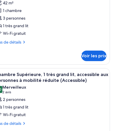
e
42 m²
ype
1 chambre
e
3 personnes
hambre :
1 très grand lit
hambre
Wi-Fi gratuit
uxe,
us
us de détails
rès
tails
rand
Voir les prix
r
t,
ue
pe
ises.
t, tenant un plateau de nourriture et une tasse, dans une pièce dotée d’une t
fficher
Une chambre d’hôtel avec une tête de lit capi
5
arina
ambre Supérieure, 1 très grand lit, accessible aux
outes
ambre
rsonnes à mobilité réduite (Accessible)
Club
ambre
s
Merveilleux
illesime
xe,
0
hotos
,0 sur 10
(2 avis)
2 avis
ccess)
our
2 personnes
ès
e
and
1 très grand lit
ype
Wi-Fi gratuit
e
e
rina
us
us de détails
hambre :
lub