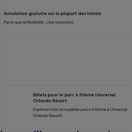
Annulation gratuite sur la plupart des hôtels
Parce que la flexibilité, c’est important.
À voir et à faire à Hawaï
Billets pour le parc à thème Universal Orlando Resort
Billets pour le parc à thème Universal
Orlando Resort
Explorez trois incroyables parcs à thème à Universal
Orlando Resort!