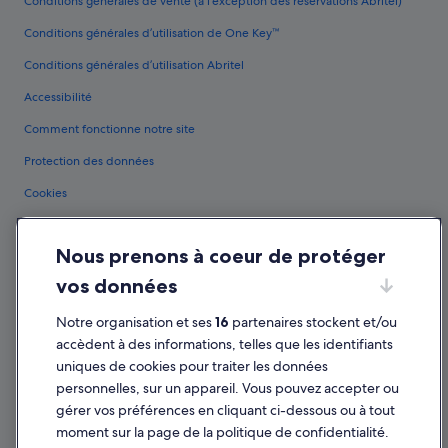
Conditions générales de vente (à l’exception des réservations Abritel)
Conditions générales d’utilisation de One Key™
Conditions générales d’utilisation Abritel
Accessibilité
Comment fonctionne notre site
Protection des données
Cookies
Conditions générales d'utilisation
Nous prenons à coeur de protéger
Mentions légales / Nous contacter
vos données
Directives de contenu et signalement de contenus
Notre organisation et ses
16
partenaires stockent et/ou
Aide
accèdent à des informations, telles que les identifiants
uniques de cookies pour traiter les données
Assistance
personnelles, sur un appareil. Vous pouvez accepter ou
Annuler votre vol
gérer vos préférences en cliquant ci-dessous ou à tout
moment sur la page de la politique de confidentialité.
Annuler une réservation d'hôtel ou de location de vacances