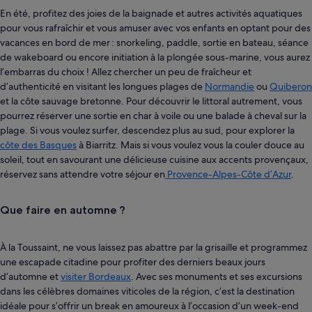
En été, profitez des joies de la baignade et autres activités aquatiques
pour vous rafraîchir et vous amuser avec vos enfants en optant pour des
vacances en bord de mer : snorkeling, paddle, sortie en bateau, séance
de wakeboard ou encore initiation à la plongée sous-marine, vous aurez
l’embarras du choix ! Allez chercher un peu de fraîcheur et
d’authenticité en visitant les longues plages de
Normandie
ou
Quiberon
et la côte sauvage bretonne. Pour découvrir le littoral autrement, vous
pourrez réserver une sortie en char à voile ou une balade à cheval sur la
plage. Si vous voulez surfer, descendez plus au sud, pour explorer la
côte des Basques
à Biarritz. Mais si vous voulez vous la couler douce au
soleil, tout en savourant une délicieuse cuisine aux accents provençaux,
réservez sans attendre votre séjour en
Provence-Alpes-Côte d’Azur
.
Que faire en automne ?
À la Toussaint, ne vous laissez pas abattre par la grisaille et programmez
une escapade citadine pour profiter des derniers beaux jours
d’automne et
visiter Bordeaux
. Avec ses monuments et ses excursions
dans les célèbres domaines viticoles de la région, c’est la destination
idéale pour s’offrir un break en amoureux à l’occasion d’un week-end