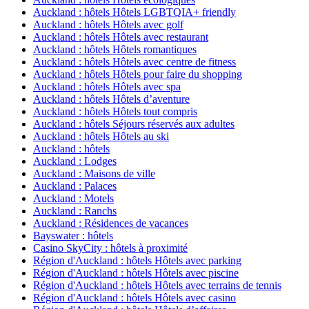
Auckland : hôtels Hôtels LGBTQIA+ friendly
Auckland : hôtels Hôtels avec golf
Auckland : hôtels Hôtels avec restaurant
Auckland : hôtels Hôtels romantiques
Auckland : hôtels Hôtels avec centre de fitness
Auckland : hôtels Hôtels pour faire du shopping
Auckland : hôtels Hôtels avec spa
Auckland : hôtels Hôtels d’aventure
Auckland : hôtels Hôtels tout compris
Auckland : hôtels Séjours réservés aux adultes
Auckland : hôtels Hôtels au ski
Auckland : hôtels
Auckland : Lodges
Auckland : Maisons de ville
Auckland : Palaces
Auckland : Motels
Auckland : Ranchs
Auckland : Résidences de vacances
Bayswater : hôtels
Casino SkyCity : hôtels à proximité
Région d'Auckland : hôtels Hôtels avec parking
Région d'Auckland : hôtels Hôtels avec piscine
Région d'Auckland : hôtels Hôtels avec terrains de tennis
Région d'Auckland : hôtels Hôtels avec casino