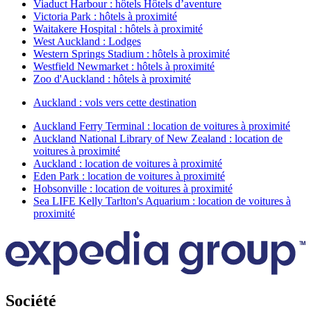
Viaduct Harbour : hôtels Hôtels d’aventure
Victoria Park : hôtels à proximité
Waitakere Hospital : hôtels à proximité
West Auckland : Lodges
Western Springs Stadium : hôtels à proximité
Westfield Newmarket : hôtels à proximité
Zoo d'Auckland : hôtels à proximité
Auckland : vols vers cette destination
Auckland Ferry Terminal : location de voitures à proximité
Auckland National Library of New Zealand : location de
voitures à proximité
Auckland : location de voitures à proximité
Eden Park : location de voitures à proximité
Hobsonville : location de voitures à proximité
Sea LIFE Kelly Tarlton's Aquarium : location de voitures à
proximité
Société