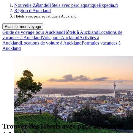
Nouvelle-Zélande
Hôtels avec parc aquatique
Expedia.fr
Région d'Auckland
Hôtels avec parc aquatique à Auckland
Planifier mon voyage
Guide de voyage pour Auckland
Hôtels à Auckland
Locations de
vacances à Auckland
Vols pour Auckland
Activités à
Auckland
Locations de voiture à Auckland
Formules vacances à
Auckland
Trouvez des Hôtels avec parc aquatique