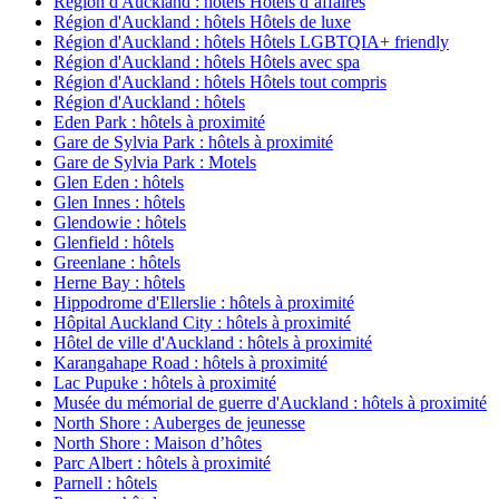
Région d'Auckland : hôtels Hôtels d’affaires
Région d'Auckland : hôtels Hôtels de luxe
Région d'Auckland : hôtels Hôtels LGBTQIA+ friendly
Région d'Auckland : hôtels Hôtels avec spa
Région d'Auckland : hôtels Hôtels tout compris
Région d'Auckland : hôtels
Eden Park : hôtels à proximité
Gare de Sylvia Park : hôtels à proximité
Gare de Sylvia Park : Motels
Glen Eden : hôtels
Glen Innes : hôtels
Glendowie : hôtels
Glenfield : hôtels
Greenlane : hôtels
Herne Bay : hôtels
Hippodrome d'Ellerslie : hôtels à proximité
Hôpital Auckland City : hôtels à proximité
Hôtel de ville d'Auckland : hôtels à proximité
Karangahape Road : hôtels à proximité
Lac Pupuke : hôtels à proximité
Musée du mémorial de guerre d'Auckland : hôtels à proximité
North Shore : Auberges de jeunesse
North Shore : Maison d’hôtes
Parc Albert : hôtels à proximité
Parnell : hôtels