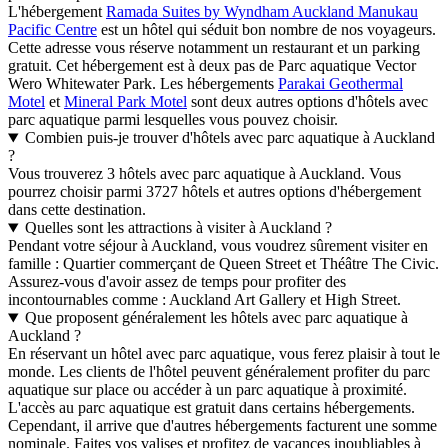
L'hébergement
Ramada Suites by Wyndham Auckland Manukau
Pacific Centre
est un hôtel qui séduit bon nombre de nos voyageurs.
Cette adresse vous réserve notamment un restaurant et un parking
gratuit. Cet hébergement est à deux pas de Parc aquatique Vector
Wero Whitewater Park. Les hébergements
Parakai Geothermal
Motel
et
Mineral Park Motel
sont deux autres options d'hôtels avec
parc aquatique parmi lesquelles vous pouvez choisir.
Combien puis-je trouver d'hôtels avec parc aquatique à Auckland
?
Vous trouverez 3 hôtels avec parc aquatique à Auckland. Vous
pourrez choisir parmi 3727 hôtels et autres options d'hébergement
dans cette destination.
Quelles sont les attractions à visiter à Auckland ?
Pendant votre séjour à Auckland, vous voudrez sûrement visiter en
famille : Quartier commerçant de Queen Street et Théâtre The Civic.
Assurez-vous d'avoir assez de temps pour profiter des
incontournables comme : Auckland Art Gallery et High Street.
Que proposent généralement les hôtels avec parc aquatique à
Auckland ?
En réservant un hôtel avec parc aquatique, vous ferez plaisir à tout le
monde. Les clients de l'hôtel peuvent généralement profiter du parc
aquatique sur place ou accéder à un parc aquatique à proximité.
L'accès au parc aquatique est gratuit dans certains hébergements.
Cependant, il arrive que d'autres hébergements facturent une somme
nominale. Faites vos valises et profitez de vacances inoubliables à