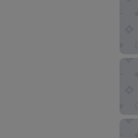
Arluxia
Radisso
Park Hy