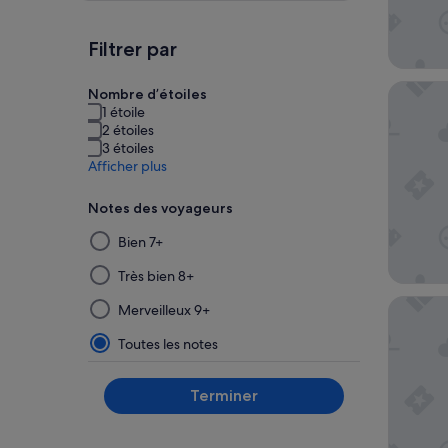
Filtrer par
Hotel G
Nombre d’étoiles
1 étoile
2 étoiles
3 étoiles
Afficher plus
Notes des voyageurs
La
Bien 7+
sélection
puis
Très bien 8+
l’application
InterCo
Merveilleux 9+
d’un
filtre
Toutes les notes
dans
ce
Terminer
groupe
mettront
à