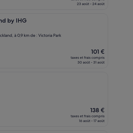
prix
23 août - 24 août
est
de
111 €
HG
and by IHG
ckland, à 0,9 km de : Victoria Park
Le
101 €
nouveau
taxes et frais compris
prix
30 août - 31 août
est
de
101 €
t
Le
138 €
nouveau
taxes et frais compris
prix
16 août - 17 août
est
de