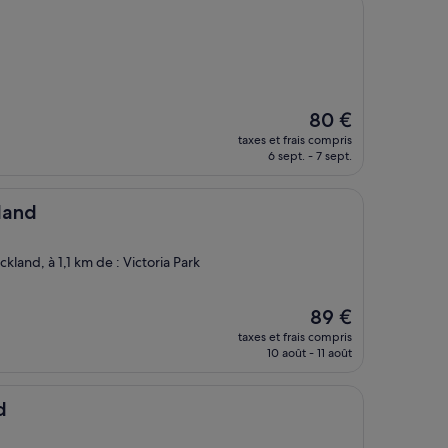
138 €
Le
80 €
nouveau
taxes et frais compris
prix
6 sept. - 7 sept.
est
de
80 €
land
ckland, à 1,1 km de : Victoria Park
Le
89 €
nouveau
taxes et frais compris
prix
10 août - 11 août
est
de
89 €
d