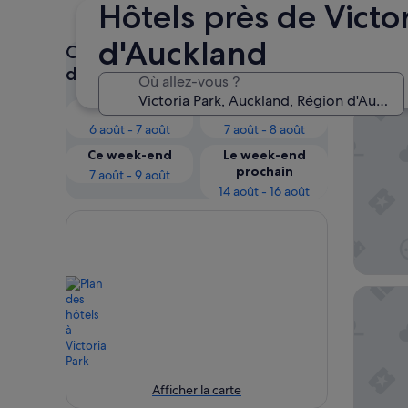
Hôtels près de Victor
d'Auckland
Consultez les prix pour ces
Vict
dates
Où allez-vous ?
Ce soir
Demain
M Socia
6 août - 7 août
7 août - 8 août
Ce week-end
Le week-end
prochain
7 août - 9 août
14 août - 16 août
Legacy 
Afficher la carte