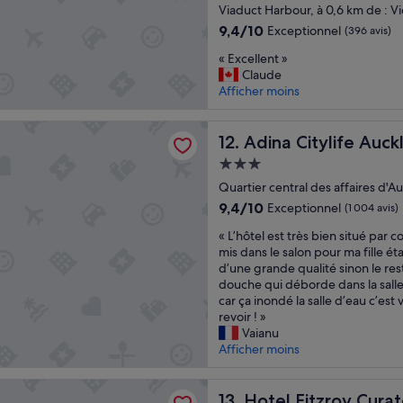
5.0 étoiles
Viaduct Harbour, à 0,6 km de : Vi
a
9.4
i
9,4/10
Exceptionnel
(396 avis)
sur
t
«
« Excellent »
10,
e
E
Claude
Exceptionnel,
.
x
Afficher moins
(396 avis)
N
c
o
e
u
tylife Auckland
l
Adina Citylife Auckland
12. Adina Citylife Auck
s
l
a
Hébergement
e
u
3.0 étoiles
n
Quartier central des affaires d'Au
r
t
9.4
9,4/10
i
Exceptionnel
(1 004 avis)
»
sur
o
«
« L’hôtel est très bien situé par co
10,
n
L
mis dans le salon pour ma fille ét
Exceptionnel,
s
’
d’une grande qualité sinon le rest
(1 004 avis)
a
h
douche qui déborde dans la salle 
p
ô
car ça inondé la salle d’eau c’est
p
t
revoir ! »
r
e
Vaianu
é
l
Afficher moins
c
e
i
s
tzroy Curated by Fable
é
t
Hotel Fitzroy Curated by Fa
13. Hotel Fitzroy Cura
a