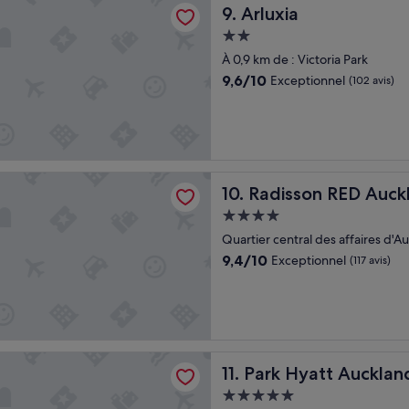
Arluxia
9. Arluxia
n
K
t
.
Hébergement
p
»
2.0 étoiles
À 0,9 km de : Victoria Park
a
r
9.6
9,6/10
Exceptionnel
(102 avis)
r
sur
a
10,
p
Exceptionnel,
p
(102 avis)
o
r
n RED Auckland
Radisson RED Auckland
10. Radisson RED Auck
t
a
Hébergement
u
4.0 étoiles
Quartier central des affaires d'Au
s
i
9.4
9,4/10
Exceptionnel
(117 avis)
t
sur
e
10,
e
Exceptionnel,
s
(117 avis)
t
p
att Auckland
Park Hyatt Auckland
11. Park Hyatt Aucklan
a
r
Hébergement
f