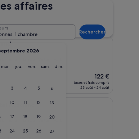
es affaires
Distance
Catégorie d’hébergement
n d’hôtels à proximité
eurs
Rechercher
onnes, 1 chambre
land
septembre 2026
ckland, à 1,1 km de : Victoria Park
ardi
mercredi
jeudi
vendredi
samedi
dimanche
mer.
jeu.
ven.
sam.
dim.
Le
122 €
nouveau
taxes et frais compris
prix
23 août - 24 août
3
4
5
6
est
de
10
11
12
13
122 €
land
tel Auckland
6
17
18
19
20
ckland, à 1,1 km de : Victoria Park
3
24
25
26
27
 bon restaurant et