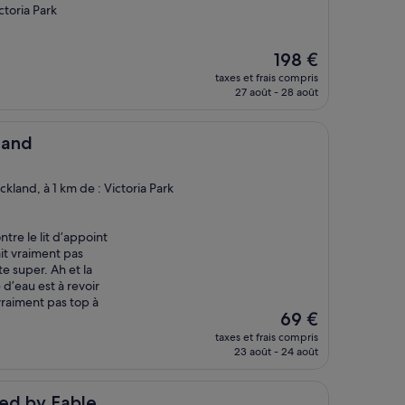
ctoria Park
Le
198 €
nouveau
taxes et frais compris
prix
27 août - 28 août
est
de
198 €
land
ckland, à 1 km de : Victoria Park
ntre le lit d’appoint
ait vraiment pas
e super. Ah et la
d’eau est à revoir
 vraiment pas top à
Le
69 €
nouveau
taxes et frais compris
prix
23 août - 24 août
est
de
69 €
ble
ted by Fable