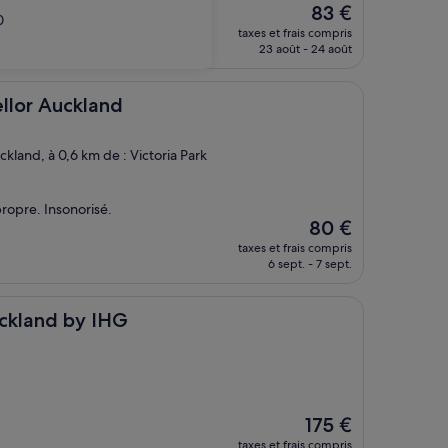
Le
83 €
0
nouveau
taxes et frais compris
prix
23 août - 24 août
est
de
83 €
kland
llor Auckland
ckland, à 0,6 km de : Victoria Park
propre. Insonorisé.
Le
80 €
nouveau
taxes et frais compris
prix
6 sept. - 7 sept.
est
de
80 €
by IHG
uckland by IHG
Le
175 €
nouveau
taxes et frais compris