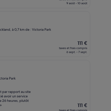
prix
9 août - 10 août
est
de
175 €
ckland, à 0,7 km de : Victoria Park
Le
111 €
nouveau
taxes et frais compris
prix
6 sept. - 7 sept.
est
de
111 €
ctoria Park
nt par rapport au site
ié avoir un service
e 26 heures, plutôt
Le
111 €
 »
nouveau
taxes et frais compris