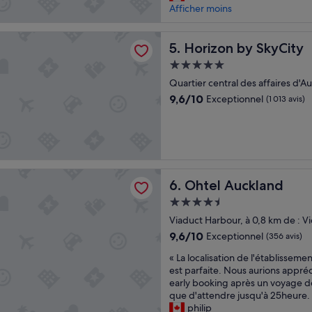
A
r
Afficher moins
s
(329 avis)
R
.
b
F
C
o
 by SkyCity
A
Horizon by SkyCity
h
5. Horizon by SkyCity
n
I
a
r
Hébergement
T
m
e
5.0 étoiles
»
Quartier central des affaires d'Au
b
s
r
t
9.6
9,6/10
Exceptionnel
(1 013 avis)
e
a
sur
t
u
10,
r
r
Exceptionnel,
è
a
(1 013 avis)
s
n
p
t
uckland
Ohtel Auckland
6. Ohtel Auckland
r
e
o
t
Hébergement
p
p
4.5 étoiles
Viaduct Harbour, à 0,8 km de : Vi
r
e
e
r
9.6
9,6/10
Exceptionnel
(356 avis)
.
s
sur
«
« La localisation de l'établisseme
I
o
10,
L
est parfaite. Nous aurions appréc
n
n
Exceptionnel,
a
early booking après un voyage d
s
n
(356 avis)
l
que d'attendre jusqu'à 25heure.
o
e
o
philip
n
l