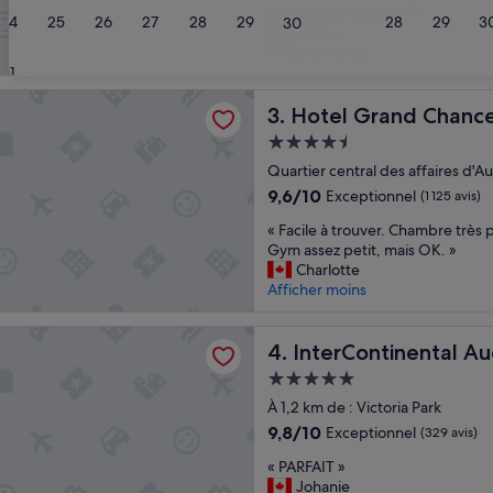
T
a
personnel très gentil »
Exceptionnel,
24
25
26
27
28
29
28
29
3
30
r
i
cédric
(963 avis)
è
t
Afficher moins
s
31
!
b
»
rand Chancellor Auckland
o
Hotel Grand Chancellor Auc
3. Hotel Grand Chance
n
Hébergement
h
4.5 étoiles
ô
Quartier central des affaires d'Au
t
9.6
9,6/10
Exceptionnel
(1 125 avis)
e
sur
«
l
« Facile à trouver. Chambre très 
10,
F
t
Gym assez petit, mais OK. »
Exceptionnel,
a
r
Charlotte
(1 125 avis)
c
è
Afficher moins
i
s
l
p
ntinental Auckland by IHG
e
InterContinental Auckland 
r
4. InterContinental A
à
o
Hébergement
t
p
5.0 étoiles
r
À 1,2 km de : Victoria Park
r
o
e
9.8
9,8/10
Exceptionnel
(329 avis)
u
t
sur
«
v
« PARFAIT »
r
10,
P
e
Johanie
è
Exceptionnel,