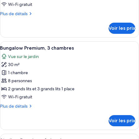
de
Wi-Fi gratuit
chambre :
Plus
Plus de détails
Villa
de
Premium,
détails
Voir les prix
2
sur
le
chambres,
type
Afficher
Une chambre avec un grand lit, une ta
vue
11
de
Bungalow Premium, 3 chambres
toutes
océan
chambre
Vue sur le jardin
Villa
les
Premium,
30 m²
photos
2
pour
1 chambre
chambres,
ce
vue
8 personnes
océan
type
2 grands lits et 3 grands lits 1 place
de
Wi-Fi gratuit
chambre :
Plus
Plus de détails
Bungalow
de
Premium,
détails
Voir les prix
3
sur
le
chambres
type
Afficher
Une pièce comprenant un lit, un canapé