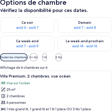
Options de chambre
Vérifiez la disponibilité pour ces dates.
Vérifier la disponibilité pour ce soir août 6 - août 7
Vérifier la disponibilité pour 
Ce soir
Demain
août 6 - août 7
août 7 - août 8
Vérifier la disponibilité pour ce week-end août 7 - août 9
Vérifier la disponibilité pour 
Ce week-end
Le week-end prochain
août 7 - août 9
août 14 - août 16
Filtres
Toutes les chambres
3+ lits
1 lit
2 lits
disponibles
pour
Affichage de 6 chambres sur 6
les
Afficher
Une pièce avec un téléviseur posé sur
5
Villa Premium, 2 chambres, vue océan
chambres
toutes
Vue sur l’océan
les
25 m²
photos
pour
2 chambres
ce
6 personnes
type
1 très grand lit, 1 grand lit et 1 lit 1 place OU 3 lits 1 place