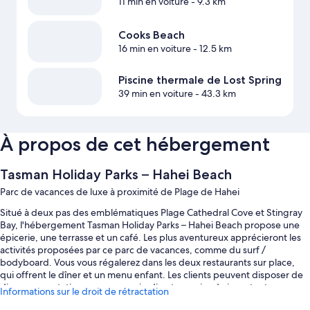
11 min en voiture
- 9.3 km
Cooks Beach
16 min en voiture
- 12.5 km
Piscine thermale de Lost Spring
39 min en voiture
- 43.3 km
À propos de cet hébergement
Tasman Holiday Parks – Hahei Beach
Parc de vacances de luxe à proximité de Plage de Hahei
Situé à deux pas des emblématiques Plage Cathedral Cove et Stingray
Bay, l'hébergement Tasman Holiday Parks – Hahei Beach propose une
épicerie, une terrasse et un café. Les plus aventureux apprécieront les
activités proposées par ce parc de vacances, comme du surf /
bodyboard. Vous vous régalerez dans les deux restaurants sur place,
qui offrent le dîner et un menu enfant. Les clients peuvent disposer de
diverses prestations, comme un jardin et une aire de jeux, tout en
Informations sur le droit de rétractation
restant connectés avec le Wi-Fi gratuit dans les chambres.