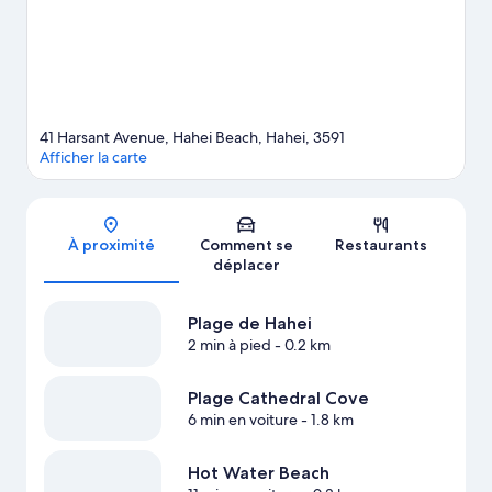
écologiques et l'alpinisme.
Consultez notre guide de voyage sur
Hahei
Afficher plus de villages de vacances à Hahei
41 Harsant Avenue, Hahei Beach, Hahei, 3591
Afficher la carte
Carte
À proximité
Comment se
Restaurants
déplacer
Plage de Hahei
2 min à pied
- 0.2 km
Plage Cathedral Cove
6 min en voiture
- 1.8 km
Hot Water Beach