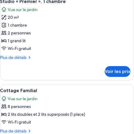
5
de
Studio « Premier », 1 chambre
toutes
chambre
Vue sur le jardin
Bungalow
les
Premium,
20 m²
photos
3
pour
1 chambre
chambres
ce
2 personnes
type
1 grand lit
de
Wi-Fi gratuit
chambre :
Plus
Plus de détails
Studio
de
«
détails
Voir les prix
Premier
sur
le
»,
type
Afficher
Un salon chaleureux, doté de meubles e
1
10
de
Cottage Familial
toutes
chambre
chambre
Vue sur le jardin
Studio
les
«
8 personnes
photos
Premier
pour
2 lits doubles et 2 lits superposés (1 place)
»,
ce
1
Wi-Fi gratuit
chambre
type
Plus
Plus de détails