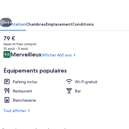
Parks
–
cédent
Suivant
Hahei
64+
Présentation
Chambres
Emplacement
Conditions
Beach
Le
79 €
prix
taxes et frais compris
actuel
10 août - 11 août
est
Avis
Merveilleux
9,0
Afficher 460 avis
9,0 sur 10
de
voyageurs
79 €.
Équipements populaires
Parking inclus
Wi-Fi gratuit
Villa Premium, 2 chambres, vue océan |
Restaurant
Bar
Blanchisserie
Tout afficher