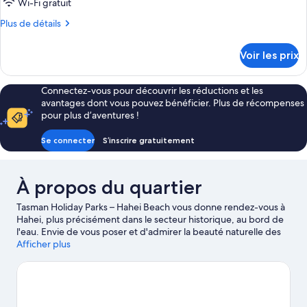
ce
Wi-Fi gratuit
type
Plus
Plus de détails
de
de
chambre :
détails
Voir les prix
sur
Cabane,
le
cuisine
type
Connectez-vous pour découvrir les réductions et les
de
avantages dont vous pouvez bénéficier. Plus de récompenses
chambre
pour plus d’aventures !
Cabane,
cuisine
Se connecter
S’inscrire gratuitement
À propos du quartier
Tasman Holiday Parks – Hahei Beach vous donne rendez-vous à
Hahei, plus précisément dans le secteur historique, au bord de
l'eau. Envie de vous poser et d'admirer la beauté naturelle des
lieux ? Les incontournables Plage de Hahei et Stingray Bay vous
Afficher plus
attendent ! Pensez également à ajouter Plage Cathedral Cove et
Hot Water Beach à votre liste de choses à voir. Découvrez le
kayak et la plongée sous-marine sur les points d'eau des
environs ou faites le plein d'aventures en plein air en vous
adonnant à différentes activités telles que les excursions