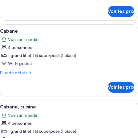
de
de
chambre :
détails
Voir les prix
sur
Cottage
le
Familial
type
Afficher
Une chambre avec un lit, un lit superp
7
de
Cabane
toutes
chambre
Vue sur le jardin
Cottage
les
Familial
4 personnes
photos
pour
1 grand lit et 1 lit superposé (1 place)
ce
Wi-Fi gratuit
type
Plus
Plus de détails
de
de
chambre :
détails
Voir les prix
sur
Cabane
le
type
Afficher
Une petite maison de plain-pied dotée 
6
de
Cabane, cuisine
toutes
chambre
Vue sur le jardin
Cabane
les
4 personnes
photos
pour
1 grand lit et 1 lit superposé (1 place)