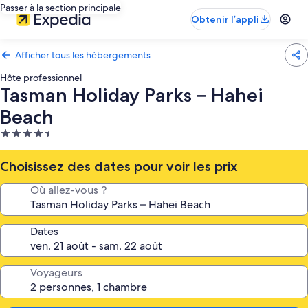
Passer à la section principale
Obtenir l’appli
Afficher tous les hébergements
Hôte professionnel
Tasman Holiday Parks – Hahei
Beach
Hébergement
4.5 étoiles
Choisissez des dates pour voir les prix
Où allez-vous ?
Dates
Voyageurs