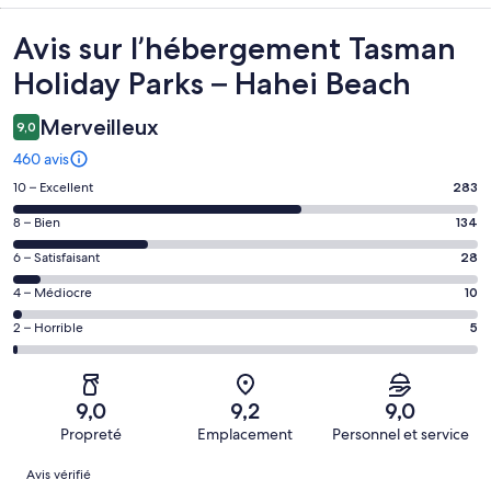
Avis
Avis sur l’hébergement Tasman
Holiday Parks – Hahei Beach
Merveilleux
9,0
460 avis
Note
10 – Excellent
283
des
Note
8 – Bien
134
voyageurs
des
de 10
Note
6 – Satisfaisant
28
voyageurs
(Excellent),
des
de 8
Note
4 – Médiocre
10
d’après 283 avis
voyageurs
(Bien),
des
sur 460.
de 6
Note
2 – Horrible
5
d’après 134 avis
voyageurs
(Satisfaisant),
des
sur 460.
de 4
d’après 28 avis
voyageurs
(Médiocre),
sur 460.
de 2
d’après 10 avis
9,0
9,2
9,0
(Horrible),
sur 460.
Propreté
Emplacement
Personnel et service
d’après 5 avis
Avis
sur 460.
Avis vérifié