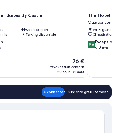
er Suites By Castle
The Hotel Britomart
Quartier central des aff
on
Salle de sport
Wi-Fi gratuit
ennis
Parking disponible
Climatisation
9.6
en
Exceptionnel
9,6
sur
s
618 avis
10,
Exceptionnel,
Le
76 €
618 avis
nouveau
taxes et frais compris
prix
20 août - 21 août
est
de
76 €
Se connecter
S’inscrire gratuitement