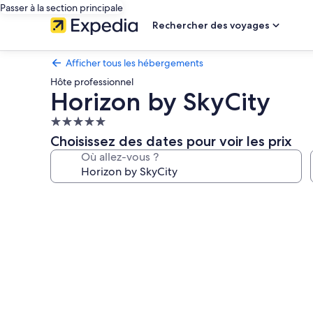
Passer à la section principale
Rechercher des voyages
Afficher tous les hébergements
Hôte professionnel
Horizon by SkyCity
Hébergement
5.0 étoiles
Choisissez des dates pour voir les prix
Où allez-vous ?
Galerie
photos
de
l’hébergement
Horizon
by