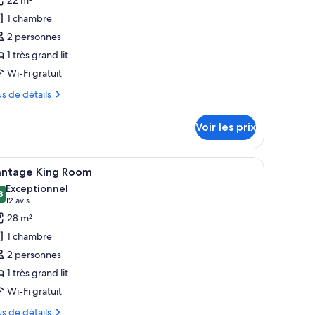
our
1 chambre
e
2 personnes
ype
1 très grand lit
e
Wi-Fi gratuit
hambre :
rban
us
us de détails
ing
tails
oom
Voir les prix
r
pe
fs, une couverture verte et une tête de lit en bois.
fficher
Une chambre d’hôtel moderne dotée d’un grand l
6
antage King Room
outes
ambre
Exceptionnel
ban
s
8
,8 sur 10
(12 avis)
12 avis
ng
hotos
28 m²
oom
our
1 chambre
e
2 personnes
ype
1 très grand lit
e
Wi-Fi gratuit
hambre :
antage
us
us de détails