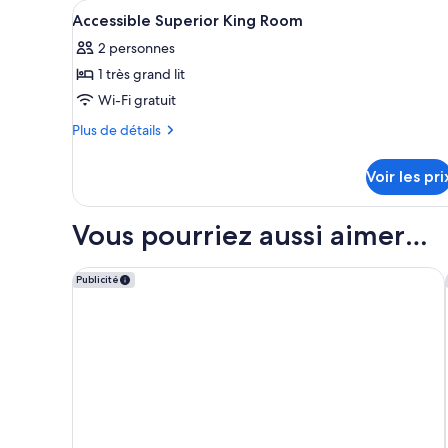
Afficher
Minibar, coffres-forts dans le
4
de
Accessible Superior King Room
toutes
chambre
2 personnes
Horizon
les
Suite
1 très grand lit
photos
pour
Wi-Fi gratuit
ce
Plus
Plus de détails
type
de
détails
de
Voir les pri
sur
chambre :
le
Accessible
type
Vous pourriez aussi aimer…
Superior
de
chambre
King
Accessible
QT Auckland
Publicité
Room
Superior
King
Room