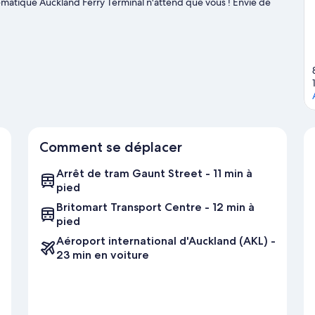
lématique Auckland Ferry Terminal n'attend que vous ! Envie de
lustres Arène polyvalente Spark Arena et Eden Park.
Consultez notre
Comment se déplacer
Arrêt de tram Gaunt Street - 11 min à
pied
Britomart Transport Centre - 12 min à
pied
Aéroport international d'Auckland (AKL) -
23 min en voiture