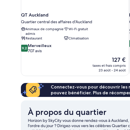
QT Auckland
Quartier central des affaires d'Auckland
Animaux de compagnie
Wi-Fi gratuit
admis
Restaurant
Climatisation
9.2
Merveilleux
9,2
sur
707 avis
10,
Le
127 €
Merveilleux,
nouveau
taxes et frais compris
707 avis
prix
23 août - 24 août
est
de
127 €
Connectez-vous pour découvrir les 
pouvez bénéficier. Plus de récompen
À propos du quartier
Horizon by SkyCity vous donne rendez-vous à Auckland, p
l'ordre du jour ? Dirigez-vous vers les célèbres Quarti