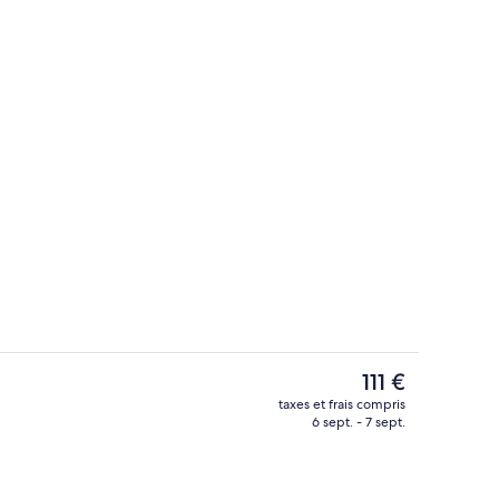
Extérieur
Le
111 €
prix
taxes et frais compris
actuel
6 sept. - 7 sept.
de l’hébergement
Horizon Suite | Minibar, coffres-forts
est
de
111 €.