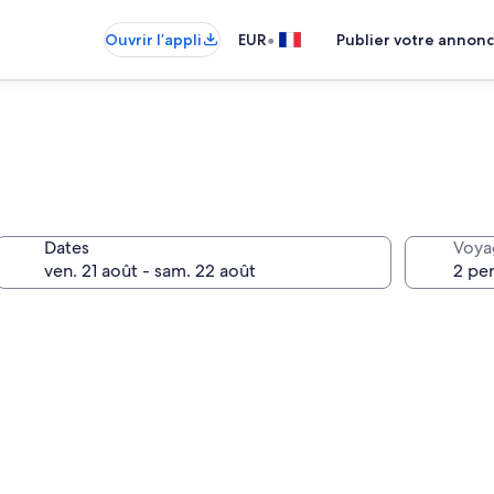
•
Ouvrir l’appli
EUR
Publier votre annon
Dates
Voya