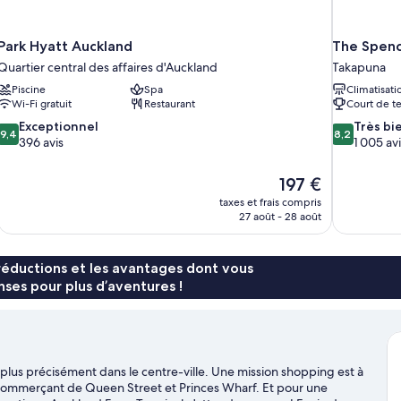
Park Hyatt Auckland
The Spenc
Quartier central des affaires d'Auckland
Takapuna
Piscine
Spa
Climatisati
Wi-Fi gratuit
Restaurant
Court de t
9.4
8.2
Exceptionnel
Très bi
9,4
8,2
sur
sur
396 avis
1 005 avi
10,
10,
Exceptionnel,
Très
Le
197 €
396 avis
bien,
nouveau
taxes et frais compris
1 005 avis
prix
27 août - 28 août
est
de
197 €
réductions et les avantages dont vous
ses pour plus d’aventures !
lus précisément dans le centre-ville. Une mission shopping est à
er commerçant de Queen Street et Princes Wharf. Et pour une