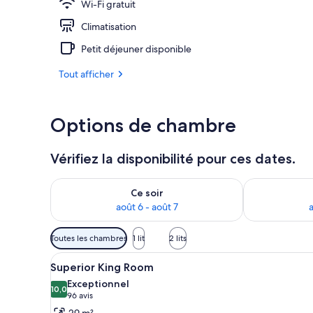
Wi-Fi gratuit
Climatisation
Horizon Suit
Petit déjeuner disponible
Tout afficher
Options de chambre
Vérifiez la disponibilité pour ces dates.
Vérifier la disponibilité pour ce soir août 6 - août 7
Vérifier la di
Ce soir
août 6 - août 7
a
Filtres
Toutes les chambres
1 lit
2 lits
disponibles
Afficher
Une chambre d’hôtel avec un lit
pour
9
Superior King Room
toutes
les
Exceptionnel
les
10,0
chambres
10,0 sur 10
(96 avis)
96 avis
photos
29 m²