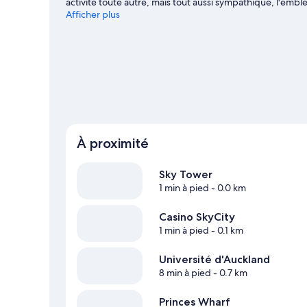
activité toute autre, mais tout aussi sympathique, l'emb
vibrer le temps d'une soirée ? Consultez l'affiche des il
Afficher plus
guide de voyage sur Auckland
À proximité
Sky Tower
1 min à pied
- 0.0 km
Casino SkyCity
1 min à pied
- 0.1 km
Université d'Auckland
8 min à pied
- 0.7 km
Princes Wharf