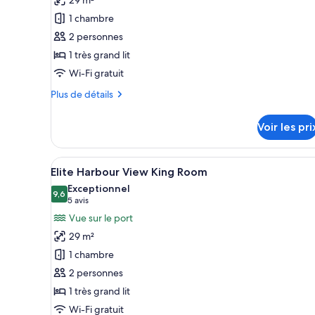
pour
1 chambre
ce
2 personnes
type
1 très grand lit
de
Wi-Fi gratuit
chambre :
Superior
Plus
Plus de détails
King
de
détails
Room
Voir les pri
sur
le
type
Afficher
Une chambre d’hôtel moderne av
8
de
Elite Harbour View King Room
toutes
chambre
Exceptionnel
Superior
les
9,6
9,6 sur 10
(5 avis)
5 avis
King
photos
Vue sur le port
Room
pour
29 m²
ce
1 chambre
type
2 personnes
de
1 très grand lit
chambre :
Elite
Wi-Fi gratuit