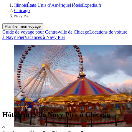
Illinois
États-Unis d’Amérique
Hôtels
Expedia.fr
Chicago
Navy Pier
Planifier mon voyage
Guide de voyage pour Centre-ville de Chicago
Locations de voiture
à Navy Pier
Vacances à Navy Pier
Hôtels près du Navy Pier à Chicago