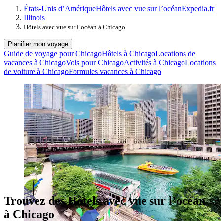
États-Unis d’Amérique
Hôtels avec vue sur l’océan
Expedia.fr
Illinois
Hôtels avec vue sur l’océan à Chicago
Planifier mon voyage
Guide de voyage pour Chicago
Hôtels à Chicago
Locations de
vacances à Chicago
Vols pour Chicago
Activités à Chicago
Locations
de voiture à Chicago
Formules vacances à Chicago
Trouvez des Hôtels avec vue sur l’océan
à Chicago