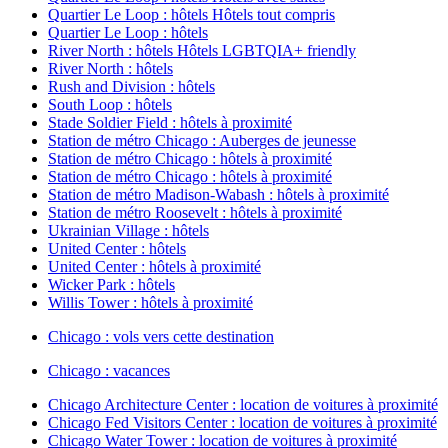
Quartier Le Loop : hôtels Hôtels tout compris
Quartier Le Loop : hôtels
River North : hôtels Hôtels LGBTQIA+ friendly
River North : hôtels
Rush and Division : hôtels
South Loop : hôtels
Stade Soldier Field : hôtels à proximité
Station de métro Chicago : Auberges de jeunesse
Station de métro Chicago : hôtels à proximité
Station de métro Chicago : hôtels à proximité
Station de métro Madison-Wabash : hôtels à proximité
Station de métro Roosevelt : hôtels à proximité
Ukrainian Village : hôtels
United Center : hôtels
United Center : hôtels à proximité
Wicker Park : hôtels
Willis Tower : hôtels à proximité
Chicago : vols vers cette destination
Chicago : vacances
Chicago Architecture Center : location de voitures à proximité
Chicago Fed Visitors Center : location de voitures à proximité
Chicago Water Tower : location de voitures à proximité