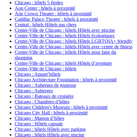
Chicago : hôtels 5 étoiles
Aon Center : hôtels à proximité
Arie Crown Theater : hôtels à proximité
Cadillac Palace Theatre : hôtels à proximité
Central : hôtels Hôtels pas chers
Centre-Ville de Chicago : hôtels Hôtels avec piscine
Centre-Ville de Chicago : hôtels Hôtels écologiques
Centre-Ville de Chicago : hôtels Hôtels LGBTQIA+ friendly
Centre-Ville de Chicago : hôtels Hôtels avec centre de fitness
Centre-Ville de Chicago : hôtels Hôtels pour faire du
shopping
Centre-Ville de Chicago : hôtels Hôtels d’aventure
Centre-Ville de Chicago : hôtels
Chicago : Appart’hôtels
Chicago Architecture Foundation : hôtels à proximité
Chicago : Auberges de jeunesse
Chicago : Auberges
Chicago : Bateaux de croisière
Chicago : Chambres d’hôtes
Chicago Children's Museum : hôtels à proximité
Chicago City Hall : hôtels à proximité
Chicago : Maison d’hôtes
Chicago : Hôtels capsule
Chicago : hôtels Hôtels avec parking
Chicago : hôtels Hôtels avec piscine