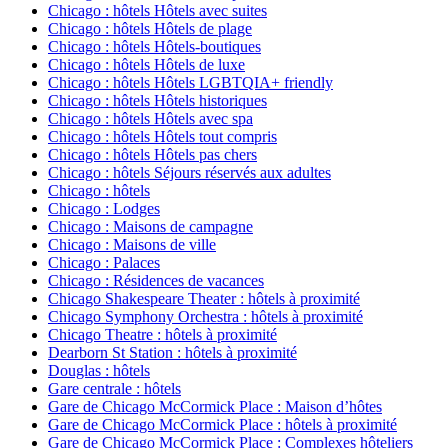
Chicago : hôtels Hôtels avec suites
Chicago : hôtels Hôtels de plage
Chicago : hôtels Hôtels-boutiques
Chicago : hôtels Hôtels de luxe
Chicago : hôtels Hôtels LGBTQIA+ friendly
Chicago : hôtels Hôtels historiques
Chicago : hôtels Hôtels avec spa
Chicago : hôtels Hôtels tout compris
Chicago : hôtels Hôtels pas chers
Chicago : hôtels Séjours réservés aux adultes
Chicago : hôtels
Chicago : Lodges
Chicago : Maisons de campagne
Chicago : Maisons de ville
Chicago : Palaces
Chicago : Résidences de vacances
Chicago Shakespeare Theater : hôtels à proximité
Chicago Symphony Orchestra : hôtels à proximité
Chicago Theatre : hôtels à proximité
Dearborn St Station : hôtels à proximité
Douglas : hôtels
Gare centrale : hôtels
Gare de Chicago McCormick Place : Maison d’hôtes
Gare de Chicago McCormick Place : hôtels à proximité
Gare de Chicago McCormick Place : Complexes hôteliers