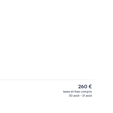
Extérieur
éateur
Le
260 €
prix
taxes et frais compris
actuel
30 août - 31 août
ands lits, vue lac | Literie de qualité supérieure, surmatelas
Hall
est
de
260 €.