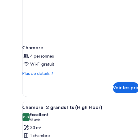
Chambre
4 personnes
Wi-Fi gratuit
Plus
Plus de détails
de
détails
Voir les pri
sur
le
type
Afficher
Un bureau d’hôtel équipé d’une
2
de
Chambre, 2 grands lits (High Floor)
toutes
chambre
Excellent
Chambre
les
8,8
8,8 sur 10
(67 avis)
67 avis
photos
33 m²
pour
1 chambre