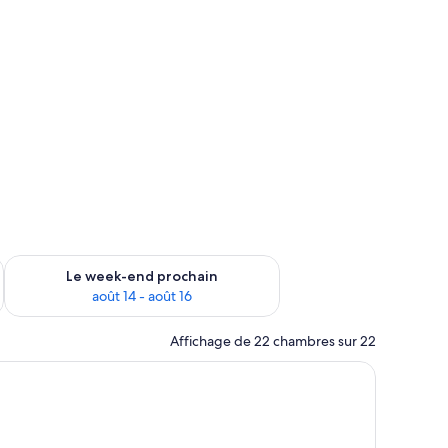
-end août 7 - août 9
Vérifier la disponibilité pour le week-end prochain août 14 - a
Le week-end prochain
août 14 - août 16
Affichage de 22 chambres sur 22