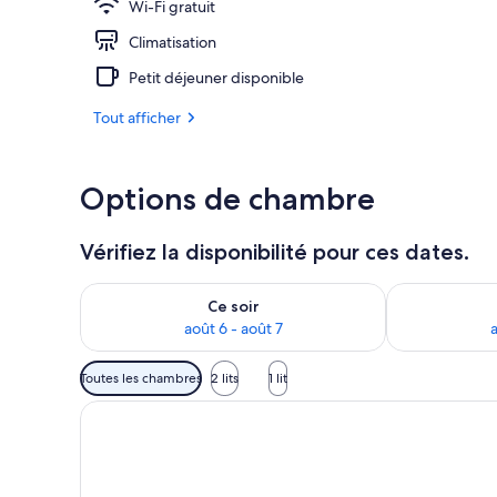
Wi-Fi gratuit
Climatisation
2 bars
Petit déjeuner disponible
Tout afficher
Options de chambre
Vérifiez la disponibilité pour ces dates.
Vérifier la disponibilité pour ce soir août 6 - août 7
Vérifier la di
Ce soir
août 6 - août 7
a
Filtres
Toutes les chambres
2 lits
1 lit
disponibles
pour
les
chambres