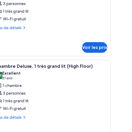
3 personnes
e
1 très grand lit
hambre :
uite
Wi-Fi gratuit
unior,
us
us de détails
ue
tails
leuve
r
Voir les prix
pe
u loin.
n grand tableau encadré représentant un paysage urbain et une tête de lit 
fficher
Un bureau d’hôtel équipé d’une machine à café
ambre
3
ambre Deluxe, 1 très grand lit (High Floor)
outes
ite
Excellent
nior,
s
8
,8 sur 10
(21 avis)
21 avis
e
hotos
1 chambre
euve
our
3 personnes
e
1 très grand lit
ype
Wi-Fi gratuit
e
hambre :
us
us de détails
hambre
tails
eluxe,