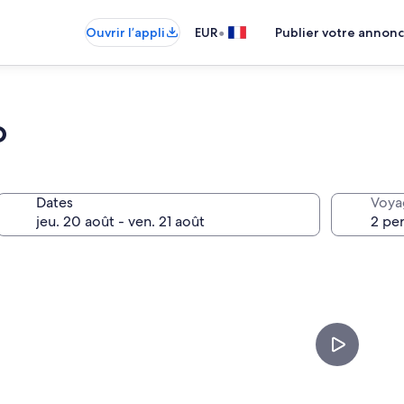
•
Ouvrir l’appli
EUR
Publier votre annon
o
Dates
Voya