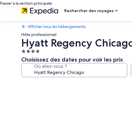
Passer à la section principale
Rechercher des voyages
Afficher tous les hébergements
Hôte professionnel
Hyatt Regency Chicag
Hébergement
4.0 étoiles
Choisissez des dates pour voir les prix
Où allez-vous ?
Galerie
photos
de
l’hébergement
Hyatt
Regency