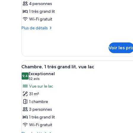
4 personnes
de
1 très grand lit
chambre :
Suite
Wi-Fi gratuit
Deluxe
Plus
Plus de détails
(Millennium
de
détails
Suite)
sur
Voir les pri
le
type
de
Afficher
Une chambre d’hôtel avec vue s
chambre
10
Chambre, 1 très grand lit, vue lac
toutes
Suite
Exceptionnel
Deluxe
les
9,4
9,4 sur 10
(52 avis)
52 avis
(Millennium
photos
Vue sur le lac
Suite)
pour
31 m²
ce
1 chambre
type
3 personnes
de
1 très grand lit
chambre :
Chambre,
Wi-Fi gratuit
1