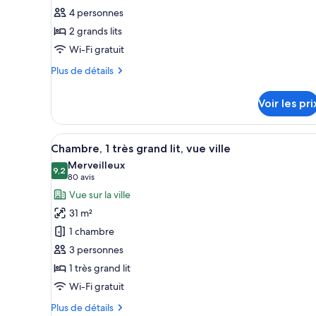
ce
4 personnes
type
2 grands lits
de
Wi-Fi gratuit
chambre :
Chambre,
Plus
Plus de détails
2
de
détails
grands
Voir les pri
sur
lits
le
(High
type
Afficher
Une vue sur un paysage urbain
5
de
Floor)
Chambre, 1 très grand lit, vue ville
toutes
chambre
Merveilleux
Chambre,
les
9,2
9,2 sur 10
(80 avis)
80 avis
2
photos
Vue sur la ville
grands
pour
lits
31 m²
ce
(High
1 chambre
Floor)
type
3 personnes
de
1 très grand lit
chambre :
Chambre,
Wi-Fi gratuit
1
Plus
Plus de détails