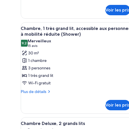
très
de
détails
grand
Voir les pri
sur
lit,
le
vue
type
Afficher
Une chambre d’hôtel moderne éq
ville
6
de
Chambre, 1 très grand lit, accessible aux personne
toutes
chambre
à mobilité réduite (Shower)
Chambre,
les
Merveilleux
1
9,2
photos
9,2 sur 10
(15 avis)
15 avis
très
pour
30 m²
grand
ce
lit,
1 chambre
vue
type
3 personnes
ville
de
1 très grand lit
chambre :
Wi-Fi gratuit
Chambre,
1
Plus
Plus de détails
de
très
détails
grand
Voir les pri
sur
lit,
le
accessible
type
Afficher
Une chambre d’hôtel moderne éq
4
de
Chambre Deluxe, 2 grands lits
aux
toutes
chambre