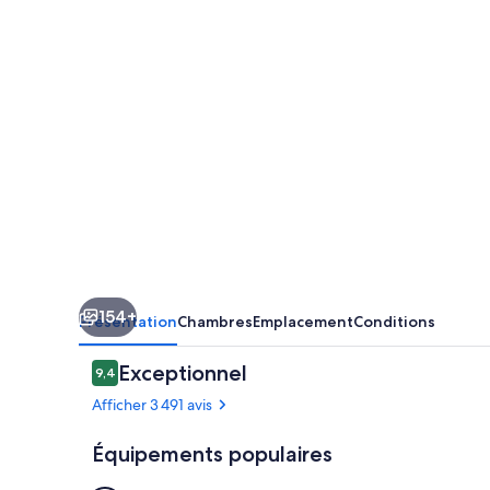
Chicago
154+
Présentation
Chambres
Emplacement
Conditions
Avis
Exceptionnel
9,4
9,4 sur 10
voyageurs
Afficher 3 491 avis
Équipements populaires