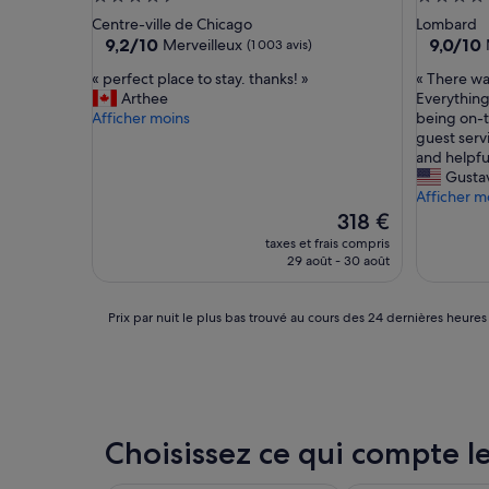
4.5 étoiles
4.0 étoil
Centre-ville de Chicago
Lombard
9.2
9.0
9,2/10
9,0/10
Merveilleux
(1 003 avis)
sur
sur
«
«
« perfect place to stay. thanks! »
« There was
10,
10,
p
T
Arthee
Everything
Merveilleux,
Merveill
e
h
Afficher moins
being on-t
(1 003 avis)
(1 368 avi
r
e
guest serv
f
r
and helpful
e
e
Gusta
c
w
Afficher m
t
a
Le
318 €
p
s
nouveau
taxes et frais compris
l
n
prix
29 août - 30 août
a
o
est
c
t
de
e
r
318 €
Prix
Prix par nuit le plus bas trouvé au cours des 24 dernières heures
t
e
par
o
a
nuit
s
l
le
t
l
plus
a
y
bas
y
a
trouvé
Choisissez ce qui compte le
.
n
au
t
y
cours