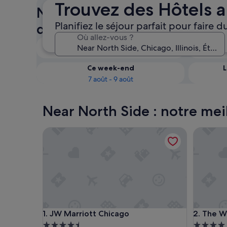
Trouvez des Hôtels a
Near North Side : vérifiez la 
Planifiez le séjour parfait pour faire
des Hôtels au ski
Où allez-vous ?
Ce soir
6 août - 7 août
Ce week-end
L
7 août - 9 août
Near North Side : notre meil
JW Marriott Chicago
The West
JW Marriott Chicago
The West
1. JW Marriott Chicago
2. The W
Hébergement
Héberge