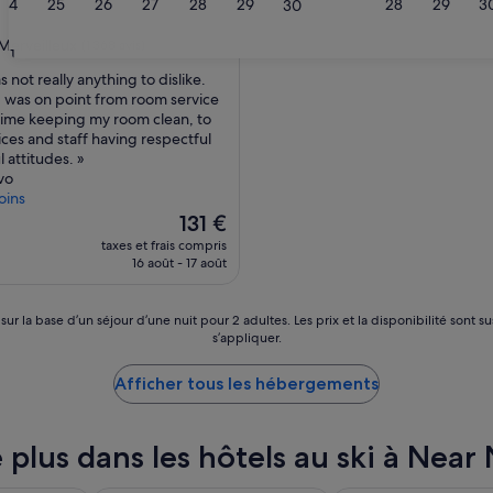
24
25
26
27
28
29
28
29
3
30
es
Merveilleux
(1 368 avis)
31
 not really anything to dislike.
 was on point from room service
eux,
ime keeping my room clean, to
s)
ices and staff having respectful
 attitudes. »
vo
oins
Le
131 €
nouveau
taxes et frais compris
prix
16 août - 17 août
est
de
131 €
 sur la base d’un séjour d’une nuit pour 2 adultes. Les prix et la disponibilité so
s’appliquer.
Afficher tous les hébergements
 plus dans les hôtels au ski à Near