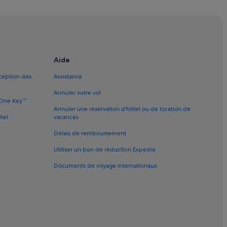
Aide
xception des
Assistance
e
Annuler votre vol
e One Key™
Annuler une réservation d'hôtel ou de location de
itel
vacances
s
Délais de remboursement
ux adultes
Utiliser un bon de réduction Expedia
Documents de voyage internationaux
é
imité