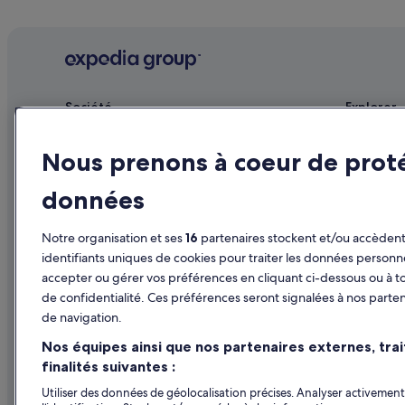
w
s’appliquer.
Centre-Ville de Chicago : hôtels Hôtels pas chers
a
s
Chicago Architecture Foundation : hôtels à proximité
o
n
Chicago : Auberges
p
Chicago City Hall : hôtels à proximité
o
Société
Explorer
i
Chicago History Museum : hôtels à proximité
n
Publier votre annonce
Guide de vo
t
Chicago : hôtels Hôtels avec parking
Nous prenons à coeur de prot
f
Affiliate Marketing
Hôtels en F
Chicago : hôtels Hôtels de plage
r
données
Presse
Locations d
o
Chicago : hôtels Hôtels LGBTQIA+ friendly
m
Séjours en 
r
Chicago : hôtels Hôtels avec spa
Notre organisation et ses
16
partenaires stockent et/ou accèdent 
o
Vols en Fra
identifiants uniques de cookies pour traiter les données personn
Chicago : hôtels Hôtels avec vue sur l’océan
o
accepter ou gérer vos préférences en cliquant ci-dessous ou à t
m
Locations de
Chicago : hôtels
s
de confidentialité. Ces préférences seront signalées à nos parten
Tous types
e
Chicago : Maisons de campagne
de navigation.
r
Programme d
Chicago : Palaces
v
Nos équipes ainsi que nos partenaires externes, tra
i
finalités suivantes :
Chicago Shakespeare Theater : hôtels à proximité
c
Utiliser des données de géolocalisation précises. Analyser activement 
e
Consulat de Chine : hôtels à proximité