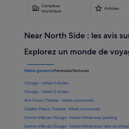
h
t
des
a
h
Complexe
24 dernières
4 étoiles
n
i
touristique
heures
k
n
sur
s
g
la
!
t
base
»
o
d’un
Near North Side : les avis sur
d
séjour
i
d’une
s
nuit
Explorez un monde de voya
l
pour
i
2 adultes.
k
Les
e
prix
Hébergements
Formules
Voitures
.
et
E
la
Chicago : hôtels 3 étoiles
v
disponibilité
e
sont
Chicago : hôtels 5 étoiles
r
susceptibles
y
de
Arie Crown Theater : hôtels à proximité
t
changer.
Cadillac Palace Theatre : hôtels à proximité
h
Des
i
conditions
Centre-Ville de Chicago : hôtels Hôtels avec parking
n
supplémentaires
g
peuvent
Centre-Ville de Chicago : hôtels Hôtels pour faire du shop