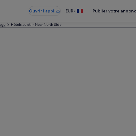
•
Ouvrir l’appli
EUR
Publier votre annon
ago
Hôtels au ski - Near North Side