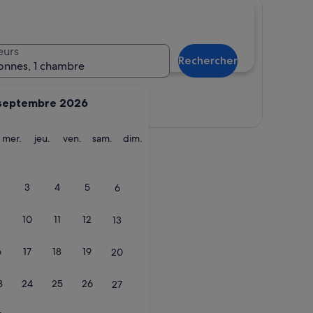
eurs
Rechercher
onnes, 1 chambre
septembre 2026
Afficher la carte
ardi
mercredi
jeudi
vendredi
samedi
dimanche
mer.
jeu.
ven.
sam.
dim.
3
4
5
6
10
11
12
13
6
17
18
19
20
3
24
25
26
27