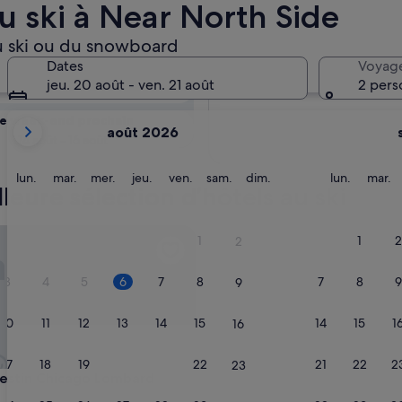
u ski à Near North Side
disponibilité
 du ski ou du snowboard
Dates
Voyag
Demain
jeu. 20 août - ven. 21 août
2 pers
7 août - 8 août
Les
e week-end prochain
août 2026
mois
14 août - 16 août
affichés
sont
lundi
mardi
mercredi
jeudi
vendredi
samedi
dimanche
lundi
m
lun.
mar.
mer.
jeu.
ven.
sam.
dim.
lun.
mar.
leure sélection d’hôtels au ski
August
2026
et
in Chicago Lombard
1
1
2
2
September
2026.
3
4
5
6
7
8
7
8
9
9
10
11
12
13
14
15
14
15
1
16
17
18
19
20
21
22
21
22
2
23
in Chicago Lombard
estin Chicago Lombard
ment