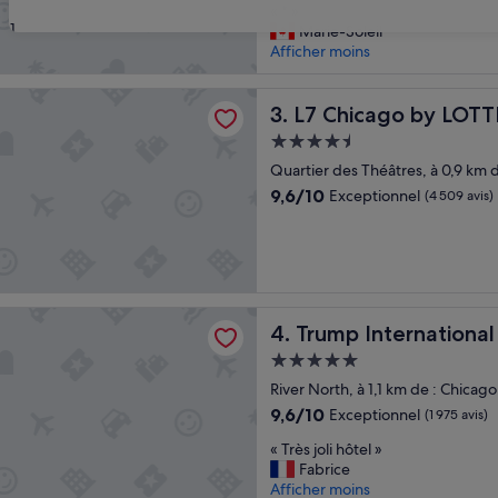
«
« * »
10,
31
*
Marie-Soleil
Exceptionnel,
»
Afficher moins
(1 296 avis)
ago by LOTTE
L7 Chicago by LOTTE
3. L7 Chicago by LOTT
Hébergement
4.5 étoiles
Quartier des Théâtres, à 0,9 km
9.6
9,6/10
Exceptionnel
(4 509 avis)
sur
10,
Exceptionnel,
(4 509 avis)
nternational Hotel & Tower Chicago
Trump International Hotel 
4. Trump Internationa
Hébergement
5.0 étoiles
River North, à 1,1 km de : Chica
9.6
9,6/10
Exceptionnel
(1 975 avis)
sur
«
« Très joli hôtel »
10,
T
Fabrice
Exceptionnel,
r
Afficher moins
(1 975 avis)