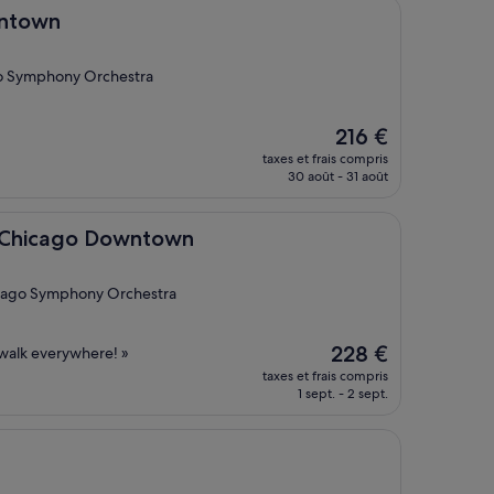
229 €
wntown
ago Symphony Orchestra
Le
216 €
nouveau
taxes et frais compris
prix
30 août - 31 août
est
de
216 €
o Downtown
a Chicago Downtown
hicago Symphony Orchestra
Le
228 €
walk everywhere! »
nouveau
taxes et frais compris
prix
1 sept. - 2 sept.
est
de
228 €