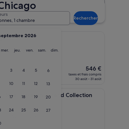
Chicago
Distance
Catégorie d’hébergement
lleure sélection d’hôtels à
eurs
Rechercher
onnes, 1 chambre
septembre 2026
ago
ardi
mercredi
jeudi
vendredi
samedi
dimanche
mer.
jeu.
ven.
sam.
dim.
go Symphony Orchestra
Le
546 €
3
4
5
6
nouveau
taxes et frais compris
prix
30 août - 31 août
est
10
11
12
13
de
546 €
lake, an Ascend Collection Hotel
s Hotel Blake, an Ascend Collection
6
17
18
19
20
3
24
25
26
27
 Chicago Symphony Orchestra
0