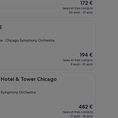
Le
172 €
nouveau
taxes et frais compris
prix
30 août - 31 août
est
de
172 €
E
 de : Chicago Symphony Orchestra
Le
194 €
nouveau
taxes et frais compris
prix
9 août - 10 août
est
de
194 €
& Tower Chicago
l Hotel & Tower Chicago
go Symphony Orchestra
Le
482 €
nouveau
taxes et frais compris
prix
17 août - 18 août