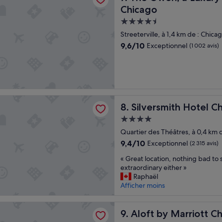
d
o
Chicago
i
r
Hébergement
r
r
e
e
4.5 étoiles
Streeterville, à 1,4 km de : Chi
P
c
9.6
9,6/10
Exceptionnel
(1 002 avis)
a
t
sur
r
»
10,
f
Exceptionnel,
a
(1 002 avis)
i
t
mith Hotel Chicago Downtown
»
Silversmith Hotel Chicago
8. Silversmith Hotel
Hébergement
4.0 étoiles
Quartier des Théâtres, à 0,4 km
9.4
9,4/10
Exceptionnel
(2 315 avis)
sur
«
« Great location, nothing bad to 
10,
G
extraordinary either »
Exceptionnel,
r
Raphaël
(2 315 avis)
e
Afficher moins
a
t
y Marriott Chicago Downtown River North
l
Aloft by Marriott Chicago 
9. Aloft by Marriott 
o