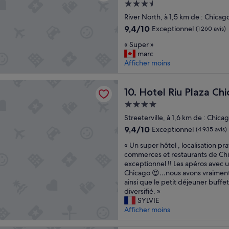
Hébergement
c
3.5 étoiles
a
River North, à 1,5 km de : Chic
t
9.4
9,4/10
Exceptionnel
(1 260 avis)
i
sur
«
o
« Super »
10,
S
n
marc
Exceptionnel,
u
,
Afficher moins
(1 260 avis)
p
n
e
o
u Plaza Chicago
r
Hotel Riu Plaza Chicago
t
10. Hotel Riu Plaza Ch
»
h
Hébergement
i
4.0 étoiles
Streeterville, à 1,6 km de : Chi
n
g
9.4
9,4/10
Exceptionnel
(4 935 avis)
b
sur
«
« Un super hôtel , localisation pr
a
10,
U
commerces et restaurants de Chi
d
Exceptionnel,
n
exceptionnel !! Les apéros avec 
t
(4 935 avis)
s
Chicago 😍…nous avons vraiment 
o
u
ainsi que le petit déjeuner buffet
s
p
diversifié. »
a
e
SYLVIE
y
r
Afficher moins
.
h
N
ô
o