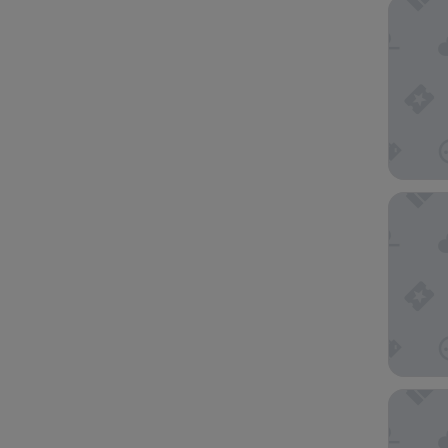
Moxy C
The Roy
Arlo Ch