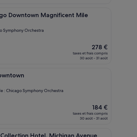
est
de
482 €
ntown Magnificent Mile
cago Downtown Magnificent Mile
cago Symphony Orchestra
Le
278 €
nouveau
taxes et frais compris
prix
30 août - 31 août
est
de
278 €
n
Downtown
 de : Chicago Symphony Orchestra
Le
184 €
nouveau
taxes et frais compris
prix
30 août - 31 août
est
de
184 €
ion Hotel, Michigan Avenue Chicago
 Collection Hotel, Michigan Avenue