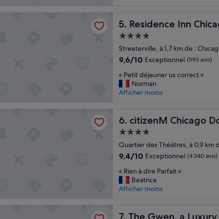
è
s
ce Inn Chicago Downtown Magnificent Mile
j
Residence Inn Chicago Dow
5. Residence Inn Chi
o
Hébergement
l
4.0 étoiles
i
Streeterville, à 1,7 km de : Chi
h
9.6
9,6/10
Exceptionnel
(593 avis)
ô
sur
«
t
« Petit déjeuner us correct »
10,
P
e
Norman
Exceptionnel,
e
l
Afficher moins
(593 avis)
t
»
i
M Chicago Downtown
t
citizenM Chicago Downtow
6. citizenM Chicago 
d
Hébergement
é
4.0 étoiles
j
Quartier des Théâtres, à 0,9 km
e
9.4
9,4/10
Exceptionnel
(4 340 avis)
u
sur
«
n
« Rien à dire Parfait »
10,
R
e
Beatrice
Exceptionnel,
i
r
Afficher moins
(4 340 avis)
e
u
n
s
n, a Luxury Collection Hotel, Michigan Avenue Chicago
à
The Gwen, a Luxury Collect
c
7. The Gwen, a Luxury