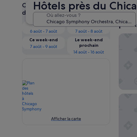
Hôtels près du Chi
Consultez les prix pour ces
Chic
dates
Où allez-vous ?
prox
Ce soir
Demain
6 août - 7 août
7 août - 8 août
The Lan
Ce week-end
Le week-end
prochain
7 août - 9 août
14 août - 16 août
Bluegree
Afficher la carte