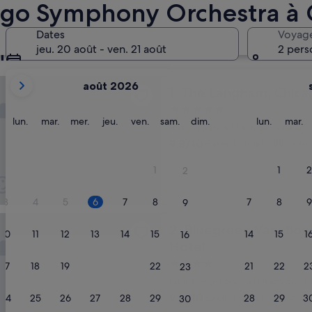
cago Symphony Orchestra à 
Recommandés
Prix (croissant)
ago Symphony Orchestra : notre mei
Dates
Voyag
imité
jeu. 20 août - ven. 21 août
2 pers
Les
gham, Chicago
août 2026
mois
The Langham, Chicago
1. The Langham, Chic
affichés
Hébergement
sont
lundi
mardi
mercredi
jeudi
vendredi
samedi
dimanche
lundi
m
lun.
mar.
mer.
jeu.
ven.
sam.
dim.
lun.
mar.
5.0 étoiles
River North, à 1,1 km de : Chica
August
9.8
9,8/10
Exceptionnel
(1 003 avis)
2026
sur
et
10,
1
1
2
2
September
Exceptionnel,
2026.
(1 003 avis)
3
4
5
6
7
8
7
8
9
9
n Vacations Hotel Blake, an Ascend Collection Hotel
Bluegreen Vacations Hotel B
2. Bluegreen Vacation
10
11
12
13
14
15
14
15
1
16
Hotel
Hébergement
17
18
19
20
21
22
21
22
2
23
4.0 étoiles
Quartier Le Loop, à 0,6 km de :
9.6
9,6/10
Exceptionnel
24
25
26
27
28
29
28
(1 296 avis)
29
3
30
sur