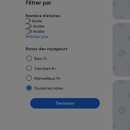
Filtrer par
Nombre d’étoiles
1 étoile
L7 Chic
2 étoiles
3 étoiles
Afficher plus
Notes des voyageurs
La
Bien 7+
sélection
puis
Très bien 8+
l’application
Merveilleux 9+
d’un
Trump I
filtre
Toutes les notes
dans
ce
Terminer
groupe
mettront
à
jour
les