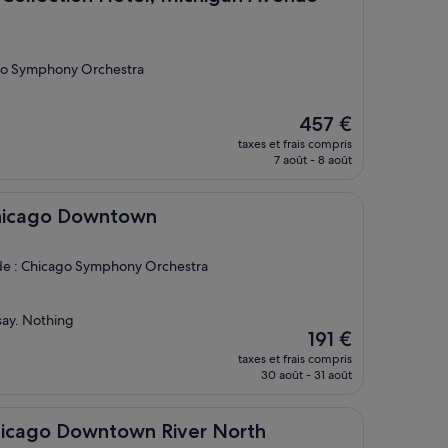
cago Symphony Orchestra
Le
457 €
nouveau
taxes et frais compris
prix
7 août - 8 août
est
de
457 €
 Downtown
 Chicago Downtown
 de : Chicago Symphony Orchestra
say. Nothing
Le
191 €
nouveau
taxes et frais compris
prix
30 août - 31 août
est
de
191 €
Downtown River North
Chicago Downtown River North