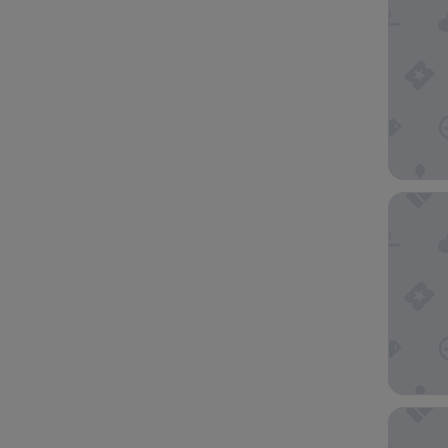
Silvers
Aloft b