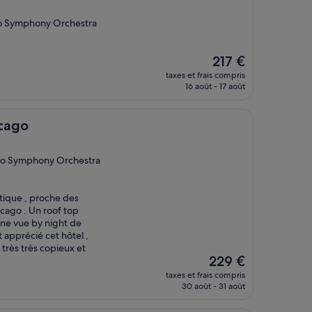
ago Symphony Orchestra
Le
217 €
nouveau
taxes et frais compris
prix
16 août - 17 août
est
de
217 €
icago
cago Symphony Orchestra
atique , proche des
cago . Un roof top
une vue by night de
apprécié cet hôtel ,
 très très copieux et
Le
229 €
nouveau
taxes et frais compris
prix
30 août - 31 août
est
de