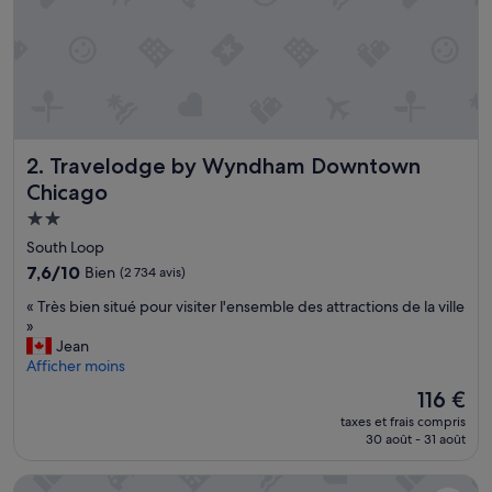
e
r
y
t
h
i
n
g
Travelodge by Wyndham Downtown Chicago
2. Travelodge by Wyndham Downtown
w
a
Chicago
s
Hébergement
c
2.0 étoiles
l
South Loop
e
7.6
7,6/10
Bien
(2 734 avis)
a
sur
n
«
« Très bien situé pour visiter l'ensemble des attractions de la ville
10,
,
T
»
Bien,
c
r
Jean
(2 734 avis)
o
è
Afficher moins
n
s
Le
116 €
f
b
nouveau
o
taxes et frais compris
i
prix
r
30 août - 31 août
e
est
t
n
de
a
Le Méridien Essex Chicago
s