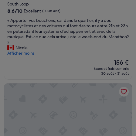
3.0 étoiles
i
South Loop
s
8.6
8,6/10
Excellent
(1 005 avis)
s
sur
a
«
« Apporter vos bouchons, car dans le quartier, il y a des
10,
n
A
motocyclistes et des voitures qui font des tours entre 21h et 23h
Excellent,
t
p
en pétaradant leur système d’échappement et avec de la
(1 005 avis)
e
p
musique. Est-ce que cela arrive juste le week-end du Marathon?
d
o
»
e
r
Nicole
l
t
Afficher moins
a
e
Le
156 €
s
r
nouveau
a
taxes et frais compris
v
prix
30 août - 31 août
l
o
est
l
s
de
e
Marriott Marquis Chicago
b
156 €
d
o
e
u
b
c
a
h
i
o
n
n
q
s
u
,
i
c