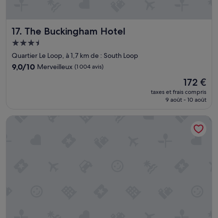
s
o
q
t
u
e
i
The Buckingham Hotel
17. The Buckingham Hotel
r
f
Hébergement
:
o
)
n
3.5 étoiles
Quartier Le Loop, à 1,7 km de : South Loop
»
t
9.0
9,0/10
Merveilleux
(1 004 avis)
d
sur
e
Le
172 €
10,
s
nouveau
Merveilleux,
taxes et frais compris
t
prix
9 août - 10 août
(1 004 avis)
o
est
u
de
Club Quarters Hotel, Central Loop, Chicago
r
172 €
s
e
n
t
r
e
2
1
h
e