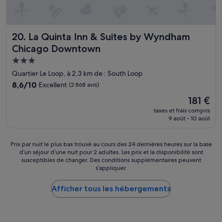
m
u
s
i
La Quinta Inn & Suites by Wyndham Chicago Downtown
20. La Quinta Inn & Suites by Wyndham
q
Chicago Downtown
u
e
Hébergement
.
3.0 étoiles
Quartier Le Loop, à 2,3 km de : South Loop
E
s
8.6
8,6/10
Excellent
(2 868 avis)
t
sur
Le
181 €
-
10,
nouveau
c
Excellent,
taxes et frais compris
prix
e
9 août - 10 août
(2 868 avis)
est
q
de
u
181 €
Prix
Prix par nuit le plus bas trouvé au cours des 24 dernières heures sur la base
e
d’un séjour d’une nuit pour 2 adultes. Les prix et la disponibilité sont
par
c
susceptibles de changer. Des conditions supplémentaires peuvent
nuit
e
s’appliquer.
le
l
plus
a
Afficher tous les hébergements
bas
a
trouvé
r
au
r
cours
i