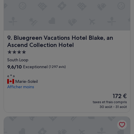
e
t
p
i
s
c
i
Bluegreen Vacations Hotel Blake, an Ascend Collection Ho
9. Bluegreen Vacations Hotel Blake, an
n
Ascend Collection Hotel
e
a
Hébergement
u
4.0 étoiles
South Loop
t
9.6
9,6/10
Exceptionnel
(1 297 avis)
o
sur
p
«
« * »
10,
.
*
Marie-Soleil
Exceptionnel,
H
»
Afficher moins
(1 297 avis)
o
t
Le
172 €
e
nouveau
taxes et frais compris
l
prix
30 août - 31 août
p
est
r
de
The Blackstone, Autograph Collection
o
172 €
c
h