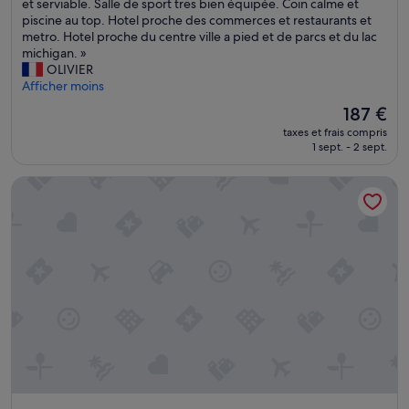
T
et serviable. Salle de sport tres bien équipée. Coin calme et
'
Merveilleux,
l
r
piscine au top. Hotel proche des commerces et restaurants et
a
(1 238 avis)
)
è
metro. Hotel proche du centre ville a pied et de parcs et du lac
v
.
s
michigan. »
a
O
g
OLIVIER
i
u
r
Afficher moins
s
r
a
p
r
Le
187 €
n
a
o
nouveau
taxes et frais compris
d
s
o
prix
1 sept. - 2 sept.
e
l
m
est
c
'
o
de
Homewood Suites by Hilton Chicago Downtown South Loo
h
o
v
187 €
a
p
e
m
t
r
b
i
l
r
o
o
e
n
o
a
d
k
v
e
e
e
j
d
c
e
a
s
u
l
u
n
i
p
e
t
e
r
t