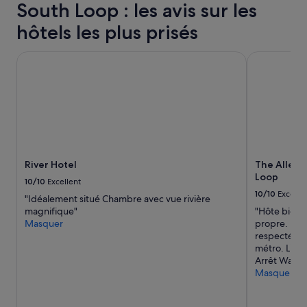
s’appliquer.
South Loop : les avis sur les
o
n
hôtels les plus prisés
?
»
River Hotel
The Allegro
River Hotel
The Allegr
Loop
10/10
Excellent
10/10
Excelle
"Idéalement situé Chambre avec vue rivière
magnifique"
"Hôte bien s
Masquer
propre. Per
respecté m
métro. Ligne
Arrêt Washi
Masquer