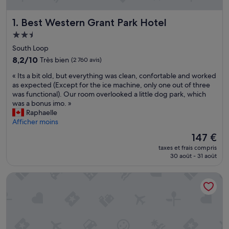
Best Western Grant Park Hotel
1. Best Western Grant Park Hotel
Hébergement
2.5 étoiles
South Loop
8.2
8,2/10
Très bien
(2 760 avis)
sur
«
« Its a bit old, but everything was clean, confortable and worked
10,
I
as expected (Except for the ice machine, only one out of three
Très
t
was functional). Our room overlooked a little dog park, which
bien,
s
was a bonus imo. »
(2 760 avis)
a
Raphaelle
b
Afficher moins
i
Le
147 €
t
nouveau
taxes et frais compris
o
prix
30 août - 31 août
l
est
d
de
Travelodge by Wyndham Downtown Chicago
,
147 €
b
u
t
e
v