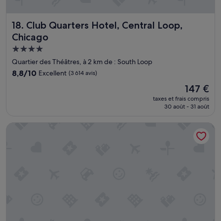
t
2
3
Club Quarters Hotel, Central Loop, Chicago
18. Club Quarters Hotel, Central Loop,
h
Chicago
e
n
Hébergement
p
4.0 étoiles
Quartier des Théâtres, à 2 km de : South Loop
é
t
8.8
8,8/10
Excellent
(3 614 avis)
a
sur
Le
147 €
r
10,
nouveau
a
Excellent,
taxes et frais compris
prix
30 août - 31 août
d
(3 614 avis)
est
a
de
n
Homewood Suites by Hilton Chicago West Loop Fulton Mkt
147 €
t
l
e
u
r
s
y
s
t
è