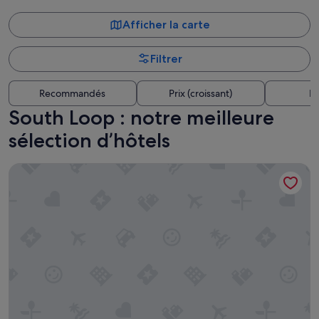
Afficher la carte
Filtrer
Recommandés
Prix (croissant)
Di
South Loop : notre meilleure
sélection d’hôtels
Best Western Grant Park Hotel