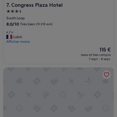
l
Congress Plaza Hotel
7. Congress Plaza Hotel
m
e
o
t
Hébergement
.
s
3.5 étoiles
South Loop
»
e
8.0
8,0/10
Très bien
(10 218 avis)
r
sur
v
«
« / »
10,
i
/
Lubin
Très
a
»
Afficher moins
bien,
b
(10 218 avis)
Le
l
115 €
nouveau
e
taxes et frais compris
prix
.
7 sept. - 8 sept.
est
S
de
a
Hilton Chicago
115 €
l
l
e
d
e
s
p
o
r
t