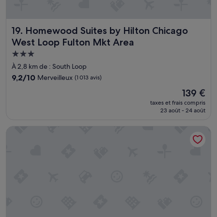
m
e
d
’
Homewood Suites by Hilton Chicago West Loop Fulton M
19. Homewood Suites by Hilton Chicago
é
West Loop Fulton Mkt Area
c
Hébergement
h
a
3.0 étoiles
À 2,8 km de : South Loop
p
9.2
9,2/10
Merveilleux
(1 013 avis)
p
sur
e
Le
139 €
10,
m
nouveau
Merveilleux,
taxes et frais compris
e
prix
23 août - 24 août
(1 013 avis)
n
est
t
de
La Quinta Inn & Suites by Wyndham Chicago Downtown
e
139 €
t
a
v
e
c
d
e
l
a