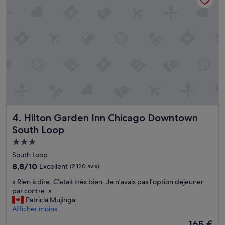
c
d
e
e
p
s
t
a
f
t
o
t
r
r
t
a
h
c
e
t
i
i
c
o
e
n
Hilton Garden Inn Chicago Downtown South Loop
4. Hilton Garden Inn Chicago Downtown
m
s
South Loop
a
d
c
e
Hébergement
h
l
3.0 étoiles
South Loop
i
a
8.8
8,8/10
Excellent
(2 120 avis)
n
v
sur
e
i
«
« Rien à dire. C'etait très bien. Je n'avais pas l'option dejeuner
10,
,
l
R
par contre. »
Excellent,
o
l
i
Patricia Mujinga
(2 120 avis)
n
e
e
Afficher moins
l
»
n
y
Le
165 €