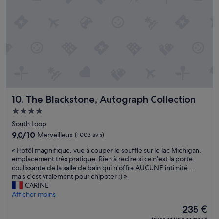
e
d
e
s
c
o
m
m
e
r
c
The Blackstone, Autograph Collection
10. The Blackstone, Autograph Collection
e
Hébergement
s
e
4.0 étoiles
South Loop
t
9.0
9,0/10
Merveilleux
(1 003 avis)
r
sur
e
«
« Hotêl magnifique, vue à couper le souffle sur le lac Michigan,
10,
s
H
emplacement très pratique. Rien à redire si ce n'est la porte
Merveilleux,
t
o
coulissante de la salle de bain qui n'offre AUCUNE intimité ...
(1 003 avis)
a
t
mais c'est vraiement pour chipoter :) »
u
ê
CARINE
r
l
Afficher moins
a
m
Le
235 €
n
a
nouveau
t