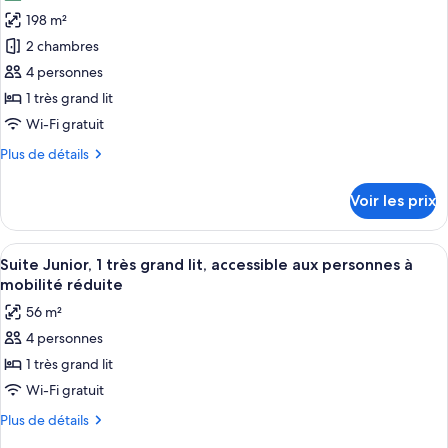
les
canapé-
1
198 m²
photos
lit
très
pour
2 chambres
(One
grand
ce
lit
Bedroom
4 personnes
et
type
Suite,
1 très grand lit
1
de
Roll-
Wi-Fi gratuit
canapé-
chambre :
In
lit
Plus
Plus de détails
Suite
(One
Shower)
de
Bedroom
Présidentielle,
détails
Suite,
Voir les prix
1
sur
Roll-
le
très
In
type
Shower)
Afficher
Une chambre d’hôtel avec un grand lit
grand
8
de
Suite Junior, 1 très grand lit, accessible aux personnes à
toutes
lit
chambre
mobilité réduite
Suite
les
(Roll-
56 m²
Présidentielle,
photos
in
1
4 personnes
pour
Shower)
très
1 très grand lit
ce
grand
lit
type
Wi-Fi gratuit
(Roll-
de
Plus
Plus de détails
in
chambre :
de
Shower)