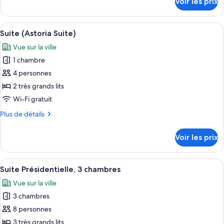
Voir les prix
sur
Supérieure,
le
1
type
Afficher
Une chambre d’hôtel avec un grand lit,
très
10
de
Suite (Astoria Suite)
toutes
grand
chambre
Vue sur la ville
Chambre
les
lit
Supérieure,
1 chambre
photos
(Roll-
1
pour
4 personnes
In
très
ce
grand
Shower)
2 très grands lits
lit
type
Wi-Fi gratuit
(Roll-
de
In
Plus
Plus de détails
chambre :
Shower)
de
Suite
détails
Voir les prix
sur
(Astoria
le
Suite)
type
Afficher
Un salon moderne avec une cheminée, 
12
de
Suite Présidentielle, 3 chambres
toutes
chambre
Vue sur la ville
Suite
les
(Astoria
3 chambres
photos
Suite)
pour
8 personnes
ce
3 très grands lits