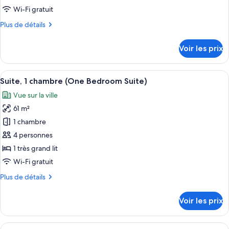
lit
type
Wi-Fi gratuit
de
Plus
Plus de détails
chambre :
de
Chambre
détails
Voir les prix
sur
Deluxe,
le
1
type
Afficher
Une chambre d’hôtel moderne, dotée d’u
très
15
de
Suite, 1 chambre (One Bedroom Suite)
toutes
grand
chambre
Vue sur la ville
Chambre
les
lit,
Deluxe,
61 m²
photos
cheminée
1
pour
1 chambre
très
ce
grand
4 personnes
lit,
type
1 très grand lit
cheminée
de
Wi-Fi gratuit
chambre :
Plus
Plus de détails
Suite,
de
1
détails
Voir les prix
chambre
sur
le
(One
type
Afficher
Une chambre d’hôtel moderne avec un 
Bedroom