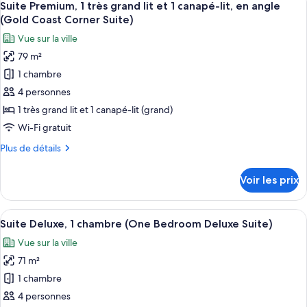
26
de
Suite Premium, 1 très grand lit et 1 canapé-lit, en angle
toutes
Suite)
chambre
(Gold Coast Corner Suite)
Suite,
les
Vue sur la ville
1
photos
chambre
79 m²
pour
(One
1 chambre
ce
Bedroom
Suite)
type
4 personnes
de
1 très grand lit et 1 canapé-lit (grand)
chambre :
Wi-Fi gratuit
Suite
Plus
Plus de détails
Premium,
de
1
détails
Voir les prix
sur
très
le
grand
type
Afficher
Un balcon donnant sur de hauts immeubl
lit
12
de
Suite Deluxe, 1 chambre (One Bedroom Deluxe Suite)
toutes
et
chambre
Vue sur la ville
Suite
les
1
Premium,
71 m²
photos
canapé-
1
pour
1 chambre
lit,
très
ce
grand
en
4 personnes