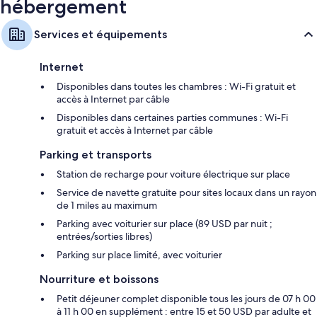
hébergement
profonde
Télévision haute définition 55 pouces avec Netflix, Hulu et services
Services et équipements
de streaming
Garde-robe ou placard, réfrigérateur et batterie de cuisine,
Internet
vaisselle et ustensiles
Disponibles dans toutes les chambres : Wi-Fi gratuit et
accès à Internet par câble
Disponibles dans certaines parties communes : Wi-Fi
gratuit et accès à Internet par câble
Parking et transports
Station de recharge pour voiture électrique sur place
Service de navette gratuite pour sites locaux dans un rayon
de 1 miles au maximum
Parking avec voiturier sur place (89 USD par nuit ;
entrées/sorties libres)
Parking sur place limité, avec voiturier
Nourriture et boissons
Petit déjeuner complet disponible tous les jours de 07 h 00
à 11 h 00 en supplément : entre 15 et 50 USD par adulte et