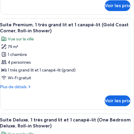
détails
Suite
Voir les prix
sur
Junior,
le
1
type
Afficher
Un balcon avec deux chaises et une peti
12
très
de
Suite Premium, 1 très grand lit et 1 canapé-lit (Gold Coast
toutes
chambre
grand
Corner, Roll-in Shower)
Suite
les
lit,
Vue sur la ville
Junior,
photos
accessible
1
79 m²
pour
très
aux
1 chambre
ce
grand
personnes
lit,
type
4 personnes
à
accessible
de
1 très grand lit et 1 canapé-lit (grand)
mobilité
aux
chambre :
personnes
Wi-Fi gratuit
réduite
Suite
à
Plus
Plus de détails
mobilité
Premium,
de
réduite
1
détails
Voir les prix
sur
très
le
grand
type
Afficher
Une chambre d’hôtel moderne avec un 
lit
9
de
Suite Deluxe, 1 très grand lit et 1 canapé-lit (One Bedroom
toutes
et
chambre
Deluxe, Roll-in Shower)
Suite
les
1