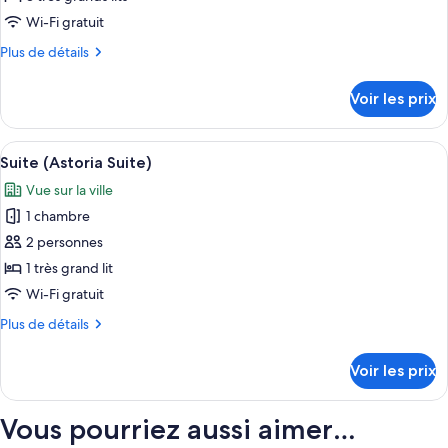
type
Wi-Fi gratuit
de
Plus
Plus de détails
chambre :
de
Suite
détails
Voir les prix
sur
Présidentielle,
le
3
type
Afficher
Une chambre d’hôtel moderne dotée d’un
chambres
9
de
Suite (Astoria Suite)
toutes
chambre
Vue sur la ville
Suite
les
Présidentielle,
1 chambre
photos
3
pour
2 personnes
chambres
ce
1 très grand lit
type
Wi-Fi gratuit
de
Plus
Plus de détails
chambre :
de
Suite
détails
Voir les prix
sur
(Astoria
le
Suite)
type
Vous pourriez aussi aimer…
de