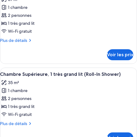
photos
(Roll-
1
pour
1 chambre
In
très
ce
grand
Shower)
2 personnes
lit
type
1 très grand lit
(Roll-
de
Wi-Fi gratuit
In
chambre :
Shower)
Plus
Plus de détails
Chambre
de
Premium,
détails
Voir les prix
1
sur
le
très
type
Afficher
Une chambre d’hôtel avec un grand lit
grand
9
de
Chambre Supérieure, 1 très grand lit (Roll-In Shower)
toutes
lit,
chambre
35 m²
Chambre
les
terrasse
Premium,
1 chambre
photos
(Roll-
1
pour
In
2 personnes
très
ce
Shower)
grand
1 très grand lit
lit,
type
Wi-Fi gratuit
terrasse
de
(Roll-
Plus
Plus de détails
chambre :
In
de
Chambre
Shower)
détails