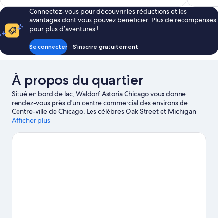
est
Connectez-vous pour découvrir les réductions et les
de
avantages dont vous pouvez bénéficier. Plus de récompenses
482 €
pour plus d’aventures !
Se connecter
S’inscrire gratuitement
À propos du quartier
Situé en bord de lac, Waldorf Astoria Chicago vous donne
rendez-vous près d'un centre commercial des environs de
Centre-ville de Chicago. Les célèbres Oak Street et Michigan
Avenue valent le détour si une mission shopping est à l'ordre du
Afficher plus
jour. Vous préférez vous poser et apprécier la beauté naturelle
des lieux ? Partez à la découverte des tout aussi sympathiques
Millennium Park et Oak Street Beach. Envie de vibrer le temps
d'une soirée ? Consultez l'affiche des illustres McCormick Place
(centre de congrès) et Wrigley Field. La région fera le bonheur
des amoureux de sport nautique, qui pourront s'adonner à
différentes activités telles que le kayak, la voile et les excursions
en bateau. Les amateurs de sorties en plein air préféreront sans
doute la randonnée à pied ou à vélo.
Consultez notre guide de
voyage sur Chicago