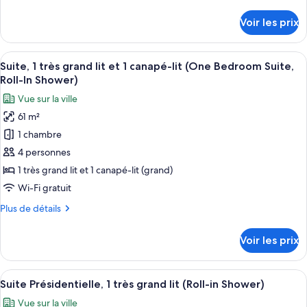
de
Chambre
détails
Voir les prix
sur
Deluxe,
le
2
type
Afficher
Une chambre d’hôtel moderne avec un 
grands
10
de
Suite, 1 très grand lit et 1 canapé-lit (One Bedroom Suite,
toutes
lits
chambre
Roll-In Shower)
Chambre
les
(Roll-
Vue sur la ville
Deluxe,
photos
in
2
61 m²
pour
Shower)
grands
1 chambre
ce
lits
(Roll-
type
4 personnes
in
de
1 très grand lit et 1 canapé-lit (grand)
Shower)
chambre :
Wi-Fi gratuit
Suite,
Plus
Plus de détails
1
de
très
détails
Voir les prix
sur
grand
le
lit
type
Afficher
Un immeuble de grande hauteur offran
et
18
de
Suite Présidentielle, 1 très grand lit (Roll-in Shower)
toutes
1
chambre
Vue sur la ville
Suite,