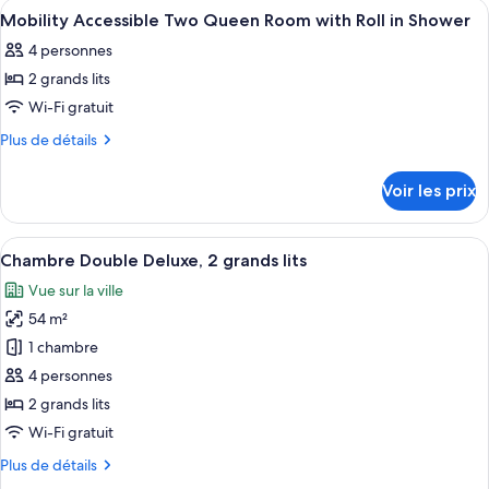
Afficher
Draps en coton égyptien, literie de qu
5
Accessible
de
Mobility Accessible Two Queen Room with Roll in Shower
toutes
chambre
Superior
4 personnes
Mobility
les
King
Accessible
2 grands lits
photos
Room
Superior
pour
Wi-Fi gratuit
King
with
ce
Room
Plus
Plus de détails
Roll
with
type
de
in
Roll
détails
de
Voir les prix
Shower
in
sur
chambre :
Shower
le
Mobility
type
Afficher
Une chambre d’hôtel avec deux lits, u
9
Accessible
de
Chambre Double Deluxe, 2 grands lits
toutes
chambre
Two
Vue sur la ville
Mobility
les
Queen
Accessible
54 m²
photos
Room
Two
pour
1 chambre
Queen
with
ce
Room
4 personnes
Roll
with
type
2 grands lits
in
Roll
de
Shower
Wi-Fi gratuit
in
chambre :
Shower
Plus
Plus de détails
Chambre
de