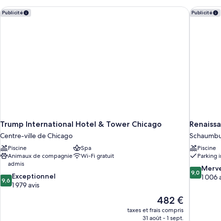
chambre
Suite
Trump International Hotel & Tower Chicago
Renaissa
Publicité
Publicité
(Astoria
Suite)
Trump International Hotel & Tower Chicago
Renaiss
Centre-ville de Chicago
Schaumb
Piscine
Spa
Piscine
Animaux de compagnie
Wi-Fi gratuit
Parking i
admis
9.0
Merve
9,0
9.6
Exceptionnel
sur
1 006 
9,6
sur
1 979 avis
10,
10,
Merveilleu
Le
482 €
Exceptionnel,
1 006 avis
nouveau
taxes et frais compris
1 979 avis
prix
31 août - 1 sept.