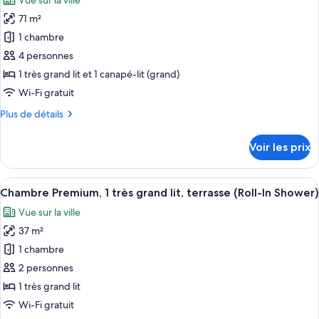
Vue sur la ville
Premium,
photos
canapé-
1
71 m²
pour
lit
très
1 chambre
ce
grand
(Gold
lit
type
4 personnes
Coast
et
de
Corner,
1 très grand lit et 1 canapé-lit (grand)
1
chambre :
Roll-
canapé-
Wi-Fi gratuit
Suite
lit
in
Plus
Plus de détails
(Gold
Deluxe,
Shower)
de
Coast
1
détails
Corner,
Voir les prix
sur
très
Roll-
le
in
grand
type
Shower)
Afficher
Une chambre d’hôtel dotée d’un grand l
lit
8
de
Chambre Premium, 1 très grand lit, terrasse (Roll-In Shower)
toutes
et
chambre
Vue sur la ville
Suite
les
1
Deluxe,
37 m²
photos
canapé-
1
pour
1 chambre
lit
très
ce
grand
(One
2 personnes
lit
type
Bedroom
1 très grand lit
et
de
Deluxe,
Wi-Fi gratuit
1
chambre :
Roll-
canapé-