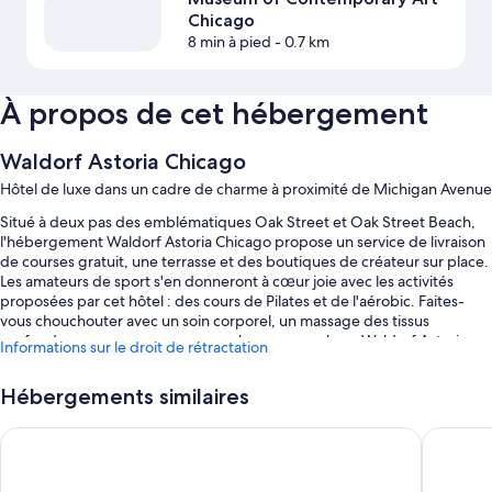
Chicago
8 min à pied
- 0.7 km
À propos de cet hébergement
Waldorf Astoria Chicago
Hôtel de luxe dans un cadre de charme à proximité de Michigan Avenue
Situé à deux pas des emblématiques Oak Street et Oak Street Beach,
l'hébergement Waldorf Astoria Chicago propose un service de livraison
de courses gratuit, une terrasse et des boutiques de créateur sur place.
Les amateurs de sport s'en donneront à cœur joie avec les activités
proposées par cet hôtel : des cours de Pilates et de l'aérobic. Faites-
vous chouchouter avec un soin corporel, un massage des tissus
profonds ou un gommage corporel au spa sur place, Waldorf Astoria
Informations sur le droit de rétractation
Chicago Spa. Le restaurant Cuisine américaine sur place, Brass Tack,
propose le petit déjeuner, le brunch, le déjeuner, le dîner et un menu
Hébergements similaires
enfant. Des cours de yoga sont dispensés au centre de remise en
forme ; l'hébergement propose également un service de nettoyage à
Trump International Hotel & Tower Chicago
The Peni
sec / blanchisserie, une cheminée dans le hall et un bar. Le Wi-Fi gratuit
dans les chambres est à la disposition des clients, ainsi que diverses
prestations, comme un centre d'affaires et un bain à remous.