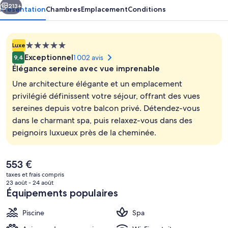
213+
Présentation
Chambres
Emplacement
Conditions
Hébergement
Luxe
5.0 étoiles
Exceptionnel
1 002 avis
9,4
Élégance sereine avec vue imprenable
Une architecture élégante et un emplacement
privilégié définissent votre séjour, offrant des vues
sereines depuis votre balcon privé. Détendez-vous
Extérieur
dans le charmant spa, puis relaxez-vous dans des
peignoirs luxueux près de la cheminée.
Le
553 €
prix
taxes et frais compris
actuel
23 août - 24 août
est
Équipements populaires
de
553 €.
Piscine
Spa