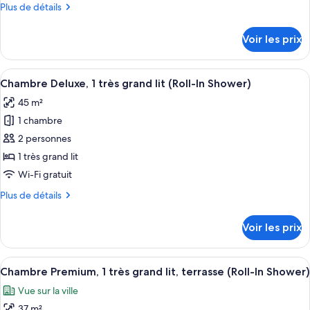
Plus
Plus de détails
Chambre
lit
in
de
(One
Premium,
Shower)
détails
Bedroom
Voir les prix
1
sur
Deluxe,
le
très
Roll-
type
in
Afficher
Un salon moderne doté d’une cheminée,
grand
9
de
Chambre Deluxe, 1 très grand lit (Roll-In Shower)
Shower)
toutes
lit,
chambre
45 m²
Chambre
les
terrasse
Premium,
1 chambre
photos
(Roll-
1
pour
In
2 personnes
très
ce
Shower)
grand
1 très grand lit
lit,
type
Wi-Fi gratuit
terrasse
de
(Roll-
Plus
Plus de détails
chambre :
In
de
Chambre
Shower)
détails
Voir les prix
sur
Deluxe,
le
1
type
Afficher
Un balcon avec une chaise et un vase 
très
8
de
Chambre Premium, 1 très grand lit, terrasse (Roll-In Shower)
toutes
grand
chambre
Vue sur la ville
Chambre
les
lit
Deluxe,
37 m²