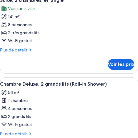
Suite, 2 chambres, en angle
toutes
grand
chambre
Vue sur la ville
Suite
les
lit
Junior,
141 m²
photos
1
pour
8 personnes
très
ce
grand
2 très grands lits
lit
type
Wi-Fi gratuit
de
Plus
Plus de détails
chambre :
de
Suite,
détails
Voir les prix
sur
2
le
chambres,
type
Afficher
Une chambre d’hôtel avec deux lits, u
en
5
de
Chambre Deluxe, 2 grands lits (Roll-in Shower)
toutes
angle
chambre
54 m²
Suite,
les
2
1 chambre
photos
chambres,
pour
4 personnes
en
ce
angle
2 grands lits
type
Wi-Fi gratuit
de
Plus
Plus de détails
chambre :