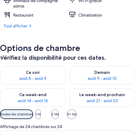
Animaux de compagnie
Wi-Fi gratuit
admis
Restaurant
Climatisation
Tout afficher
Options de chambre
Vérifiez la disponibilité pour ces dates.
Vérifier la disponibilité pour ce soir août 8 - août 9
Vérifier la disponibilité pour 
Ce soir
Demain
août 8 - août 9
août 9 - août 10
Vérifier la disponibilité pour ce week-end août 14 - août 16
Vérifier la disponibilité pour
Ce week-end
Le week-end prochain
août 14 - août 16
août 21 - août 23
Filtres
Toutes les chambres
1 lit
2 lits
3+ lits
disponibles
pour
Affichage de 24 chambres sur 24
les
Afficher
Draps en coton égyptien, literie de qu