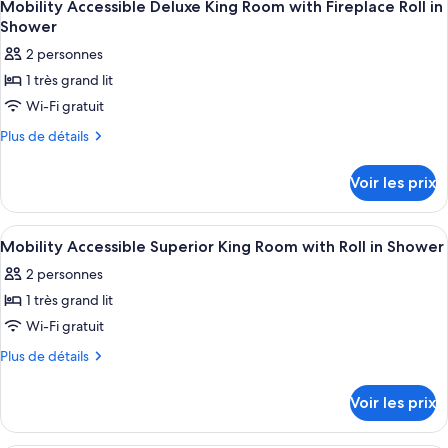
2
Mobility Accessible Deluxe King Room with Fireplace Roll in
chambres
toutes
Shower
les
2 personnes
photos
1 très grand lit
pour
Wi-Fi gratuit
ce
type
Plus
Plus de détails
de
de
détails
chambre :
Voir les prix
sur
Mobility
le
Accessible
type
Afficher
Draps en coton égyptien, literie de qu
3
de
Deluxe
Mobility Accessible Superior King Room with Roll in Shower
toutes
chambre
King
2 personnes
Mobility
les
Room
Accessible
1 très grand lit
photos
with
Deluxe
pour
Wi-Fi gratuit
King
Fireplace
ce
Room
Plus
Plus de détails
Roll
with
type
de
in
Fireplace
détails
de
Voir les prix
Roll
Shower
sur
chambre :
in
le
Mobility
Shower
type