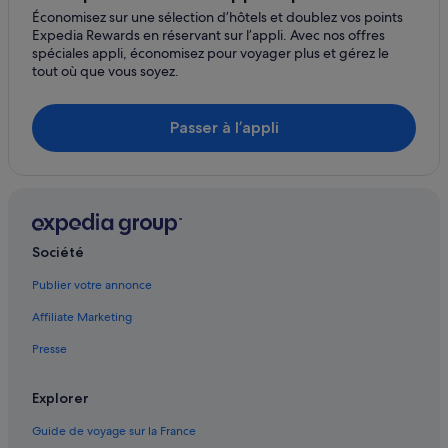
Chicago : Appart’hôtels
Économisez sur une sélection d’hôtels et doublez vos points
Expedia Rewards en réservant sur l’appli. Avec nos offres
Chicago Architecture Foundation : hôtels à proximité
spéciales appli, économisez pour voyager plus et gérez le
Chicago : Auberges de jeunesse
tout où que vous soyez.
Chicago : Auberges
Passer à l’appli
Chicago : Bateaux de croisière
Chicago : Chambres d’hôtes
Chicago : Maison d’hôtes
Chicago : hôtels Hôtels avec parking
Chicago : hôtels Hôtels avec piscine
Société
Chicago : hôtels Hôtels avec suites
Publier votre annonce
Chicago : hôtels Hôtels de plage
Affiliate Marketing
Chicago : hôtels Hôtels-boutiques
Presse
Chicago : hôtels Hôtels de luxe
Chicago : hôtels Hôtels LGBTQIA+ friendly
Explorer
Chicago : hôtels Hôtels historiques
Guide de voyage sur la France