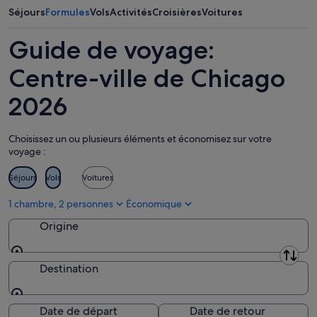
-
11
ce
Chicago
Séjours
Formules
Vols
Activités
Croisières
Voitures
11
août
week-
pour
août
-
end,
le
Guide de voyage:
12
14
week-
août
août
end
Centre-ville de Chicago
-
prochain,
2026
16
21
août
août
-
Choisissez un ou plusieurs éléments et économisez sur votre
23
voyage :
août
Séjours
Vols
Voitures
1 chambre, 2 personnes
Économique
Origine
Origine
Destination
Destination
Date de départ
Date de retour