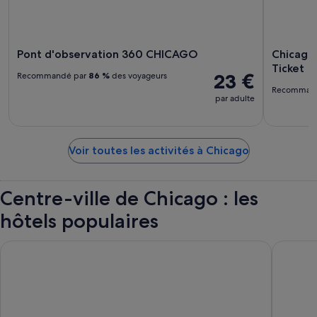
Pont d'observation 360 CHICAGO
Chicago 
Ticket
23 €
Recommandé par
86 %
des voyageurs
Recomman
par adulte
Voir toutes les activités à Chicago
Centre-ville de Chicago : les
hôtels populaires
Congress Plaza Hotel
The Chic