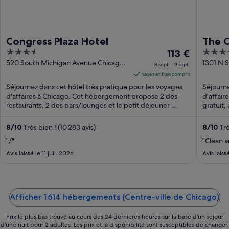
Congress Plaza Hotel
The C
3.5
Le
4
113 €
Amba
out
prix
out
520 South Michigan Avenue Chicago
1301 N S
8 sept. - 9 sept.
IL
of
est
of
taxes et frais compris
5
de 113 €
5
Séjournez dans cet hôtel très pratique pour les voyages
Séjourne
par
d'affaires à Chicago. Cet hébergement propose 2 des
d'affair
restaurants, 2 des bars/lounges et le petit déjeuner ...
nuit
gratuit,
du 8
sept.
8
/
10
Très bien ! (10 283 avis)
8
/
10
Trè
au 9
"/"
"Clean a
sept..
Avis laissé le 11 juil. 2026
Avis laiss
Afficher 1 614 hébergements (Centre-ville de Chicago)
Prix le plus bas trouvé au cours des 24 dernières heures sur la base d’un séjour
d’une nuit pour 2 adultes. Les prix et la disponibilité sont susceptibles de changer.