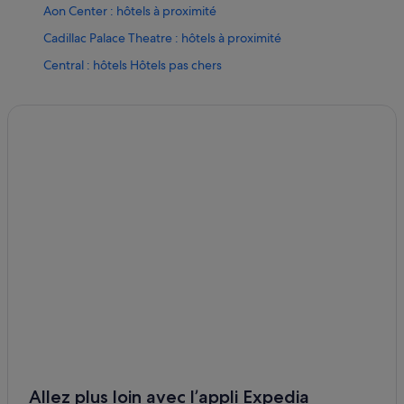
Aon Center : hôtels à proximité
Cadillac Palace Theatre : hôtels à proximité
Central : hôtels Hôtels pas chers
Centre-Ville de Chicago : hôtels Hôtels avec parking
Centre-Ville de Chicago : hôtels Hôtels avec piscine
Centre-Ville de Chicago : hôtels Hôtels-boutiques
Centre-Ville de Chicago : hôtels Hôtels écologiques
Centre-Ville de Chicago : hôtels Hôtels LGBTQIA+
friendly
Centre-Ville de Chicago : hôtels Hôtels avec centre de
fitness
Centre-Ville de Chicago : hôtels Hôtels pour faire du
shopping
Centre-Ville de Chicago : hôtels Hôtels d’aventure
Centre-Ville de Chicago : hôtels Hôtels pas chers
Centre-Ville de Chicago : hôtels
Allez plus loin avec l’appli Expedia