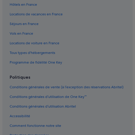
Chicago : hôtels Hôtels avec centre de fitness
Hôtels en France
Chicago : hôtels Hôtels avec spa
Locations de vacances en France
Chicago : hôtels Hôtels avec vue sur l’océan
Séjours en France
Chicago : hôtels Hôtels pas chers
Vols en France
Chicago : hôtels Séjours réservés aux adultes
Locations de voiture en France
Chicago : hôtels
Tous types d'hébergements
Chicago : Lodges
Programme de fidélité One Key
Chicago : Maisons de campagne
Chicago : Maisons de ville
Politiques
Chicago : Palaces
Conditions générales de vente (à l’exception des réservations Abritel)
Chicago : Résidences de vacances
Conditions générales d’utilisation de One Key™
Chicago Shakespeare Theater : hôtels à proximité
Conditions générales d’utilisation Abritel
Chicago Symphony Orchestra : hôtels à proximité
Accessibilité
Chicago Theatre : hôtels à proximité
Comment fonctionne notre site
Chinatown : hôtels