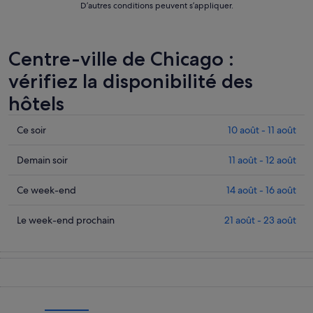
D’autres conditions peuvent s’appliquer.
Centre-ville de Chicago :
vérifiez la disponibilité des
hôtels
Consulter
Ce soir
10 août - 11 août
les
prix
Consulter
Demain soir
11 août - 12 août
à
les
Centre-
prix
Consulter
Ce week-end
14 août - 16 août
ville
à
les
de
Centre-
prix
Consulter
Le week-end prochain
21 août - 23 août
Chicago
ville
à
les
pour
de
Centre-
prix
cette
Chicago
ville
à
nuit,
pour
de
Centre-
10
demain
Chicago
ville
août
soir,
pour
de