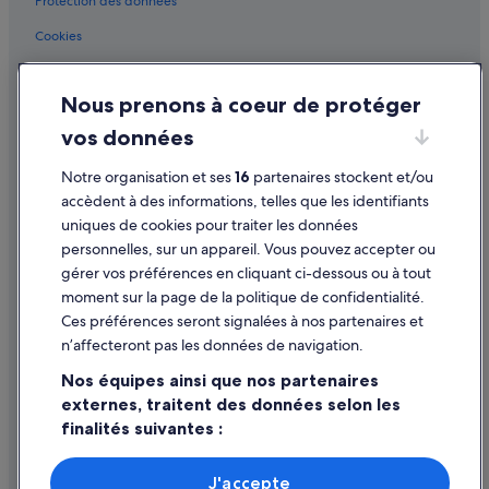
Protection des données
Consulat de Chine : hôtels à proximité
Cookies
Dearborn St Station : hôtels à proximité
Conditions générales d'utilisation
Fulton Market : hôtels Hôtels pas chers
Nous prenons à coeur de protéger
Mentions légales / Nous contacter
Gare de Chicago Halsted : Auberges de jeunesse
vos données
Directives de contenu et signalement de contenus
Gare de Chicago McCormick Place : Maison d’hôtes
Gare de Chicago McCormick Place : hôtels à proximité
Notre organisation et ses
16
partenaires stockent et/ou
Aide
accèdent à des informations, telles que les identifiants
Gare de Chicago McCormick Place : Complexes hôteliers
uniques de cookies pour traiter les données
Assistance
Gare de Chicago Union : hôtels à proximité
personnelles, sur un appareil. Vous pouvez accepter ou
Annuler votre vol
gérer vos préférences en cliquant ci-dessous ou à tout
Grant Park : hôtels à proximité
moment sur la page de la politique de confidentialité.
Annuler une réservation d'hôtel ou de location de vacances
House of Blues Chicago : hôtels à proximité
Ces préférences seront signalées à nos partenaires et
Délais de remboursement
Lasalle Street Station : Appart’hôtels
n’affecteront pas les données de navigation.
Utiliser un bon de réduction Expedia
Lasalle Street Station : Chambres d’hôtes
Nos équipes ainsi que nos partenaires
externes, traitent des données selon les
Lasalle Street Station : hôtels à proximité
Documents de voyage internationaux
finalités suivantes :
Lincoln Park : hôtels Hôtels avec parking
Utiliser des données de géolocalisation précises. Analyser
Lincoln Park : hôtels Hôtels historiques
activement les caractéristiques de l’appareil pour
J'accepte