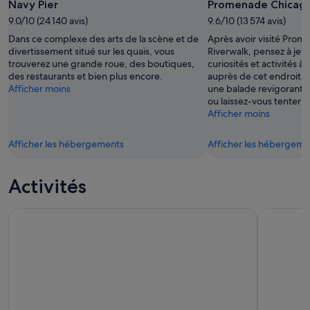
Navy Pier
Promenade Chicago
9.0/10 (24 140 avis)
9.6/10 (13 574 avis)
Dans ce complexe des arts de la scène et de
Après avoir visité Pro
divertissement situé sur les quais, vous
Riverwalk, pensez à jete
trouverez une grande roue, des boutiques,
curiosités et activités 
des restaurants et bien plus encore.
auprès de cet endroit u
Afficher moins
une balade revigorante 
ou laissez-vous tenter p
Afficher moins
Afficher les hébergements
Afficher les hébergeme
Activités
Pont d'observation 360 CHICAGO
Chicago : 