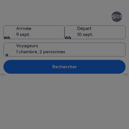
de
Centre-
25
ville
de
Arrivée
Départ
9 sept.
10 sept.
Chicago
Voyageurs
1 chambre, 2 personnes
Une rue animée d’une grande ville, bo
Rechercher
Explorer la carte