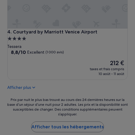
n
s
u
n
e
m
Courtyard by Marriott Venice Airport
4. Courtyard by Marriott Venice Airport
a
Hébergement
i
4.0 étoiles
Tessera
s
8.8
8,8/10
o
Excellent
(1 000 avis)
sur
n
Le
212 €
10,
,
nouveau
Excellent,
n
taxes et frais compris
prix
(1 000 avis)
e
10 août - 11 août
est
p
de
a
Afficher plus
212 €
s
c
Prix
Prix par nuit le plus bas trouvé au cours des 24 dernières heures sur la
o
base d’un séjour d’une nuit pour 2 adultes. Les prix et la disponibilité sont
par
n
susceptibles de changer. Des conditions supplémentaires peuvent
nuit
f
s’appliquer.
le
o
plus
n
Afficher tous les hébergements
bas
d
trouvé
r