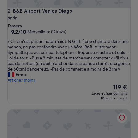
B&B Airport Venice Diego
2. B&B Airport Venice Diego
Hébergement
2.0 étoiles
Tessera
9.2
9,2/10
Merveilleux
(126 avis)
sur
«
« Ce ci n'est pas un hôtel mais UN GITE ( une chambre dans une
10,
C
maison, ne pas confondre avec un hôtel BnB. Autrement :
Merveilleux,
e
Sympathique accueil par téléphone. Réponse réactive et utile. -
(126 avis)
c
Loi de tout. -Bus a 8 minutes de marche sans compter qu'il n'y a
i
pas de trottoir (on doit marcher dans la bande d'arrêt d'urgence
n
de 60cm) dangereux. -Pas de commerce a moins de 3km »
'
Emre
e
Afficher moins
s
Le
119 €
t
nouveau
taxes et frais compris
p
prix
10 août - 11 août
a
est
s
de
Annia Park Hotel Venice Airport
u
119 €
n
h
ô
t