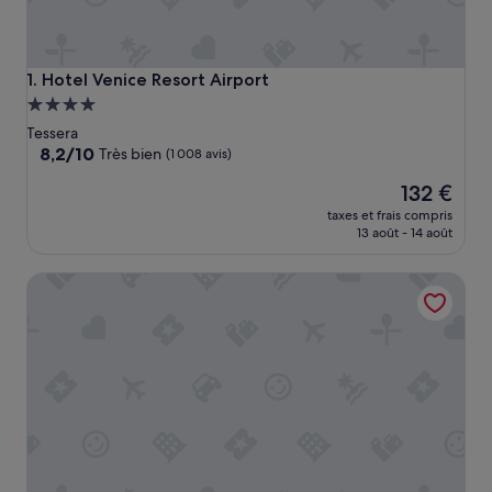
Hotel Venice Resort Airport
1. Hotel Venice Resort Airport
Hébergement
4.0 étoiles
Tessera
8.2
8,2/10
Très bien
(1 008 avis)
sur
Le
132 €
10,
nouveau
Très
taxes et frais compris
prix
bien,
13 août - 14 août
est
(1 008 avis)
de
B&B Airport Venice Diego
132 €