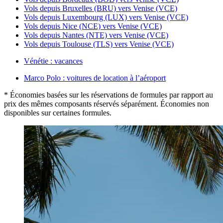
Vols depuis Bruxelles (BRU) vers Venise (VCE)
Vols depuis Luxembourg (LUX) vers Venise (VCE)
Vols depuis Nice (NCE) vers Venise (VCE)
Vols depuis Nantes (NTE) vers Venise (VCE)
Vols depuis Toulouse (TLS) vers Venise (VCE)
Vénétie : vacances
Marco Polo : voitures de location à l’aéroport
* Économies basées sur les réservations de formules par rapport au
prix des mêmes composants réservés séparément. Économies non
disponibles sur certaines formules.