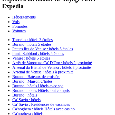
Expedia
Hébergements
Vols
Formules
Voitures
Torcello : hôtels 3 étoiles
Burano : hôtels 5 étoiles
Petites îles de Venise : hôtels 5 étoiles
Punta Sabbioni : hôtels 5 étoiles
Venise : hôtels 5 étoiles
Arrêt de Vaporetto Ca' D'Oro : hôtels à proximité
Arsenal da Bienal de Veneza : hôtels à proximité
Arsenal de Venise : hôtels à proximité
Burano : Bateaux de croisière
Burano : Maison d’hôtes
Burano : hôtels Hôtels avec spa
Burano : hôtels Hôtels tout compris
Burano : hôtels
Ca' Savio : hôtels
Ca' Savio : Résidences de vacances
Ca'noghera : hôtels Hôtels avec casino
Ca'noghera : hôtels