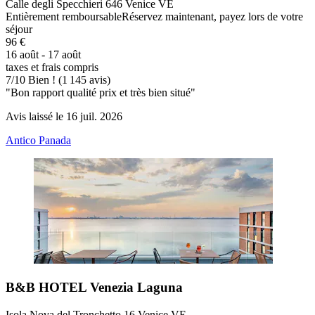
Calle degli Specchieri 646 Venice VE
Entièrement remboursable
Réservez maintenant, payez lors de votre
séjour
96 €
16 août - 17 août
taxes et frais compris
7
/
10
Bien ! (1 145 avis)
"Bon rapport qualité prix et très bien situé"
Avis laissé le 16 juil. 2026
Antico Panada
B&B HOTEL Venezia Laguna
Isola Nova del Tronchetto 16 Venice VE