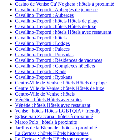
Casino de Venise Ca' Noghera : hôtels à proximité
Cavallino-Treporti : Auberges de jeunesse
Cavallino-Treporti : Auberges
Cavallino-Treporti : hôtels Hôtels de plage
Cavallino-Treporti : hôtels Hôtels de luxe
Cavallino-Treporti : hôtels Hôtels avec restaurant
Cavallino-Treporti : hôtels
Cavallino-Treporti : Lodges
Cavallino-Treporti : Palaces
Cavallino-Treporti : Pousadas
Cavallino-Treporti : Résidences de vacances
Cavallino-Treporti : Complexes hôteliers
Cavallino-Treporti : Riads
Cavallino-Treporti : Ryokans
Centre-Ville de Venise : hôtels Hôtels de plage
Centre-Ville de Venise : hôtels Hôtels de luxe
Centre-Ville de Venise : hôtels
Vénétie : hôtels Hôtels avec suites
Vénétie : hôtels Hôtels avec restaurant
Venise : hôtels Hôtels LGBTQIA+ friendly
Église San Zaccaria : hôtels à proximité
Marco Polo : hôtels à proximité
Jardins de la Biennale : hôtels à proximité
La Certosa : hôtels Hôtels historiques
La Certosa : hôtels Hôtels tout compris