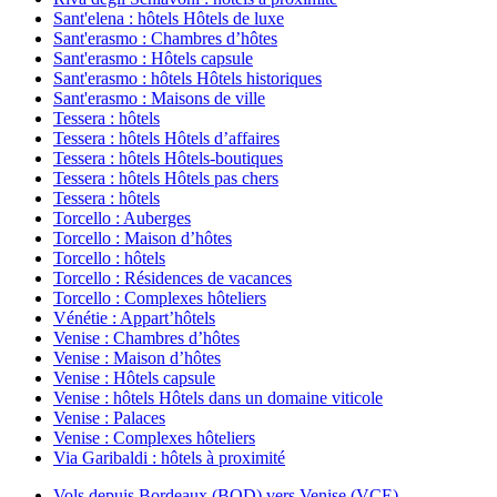
Sant'elena : hôtels Hôtels de luxe
Sant'erasmo : Chambres d’hôtes
Sant'erasmo : Hôtels capsule
Sant'erasmo : hôtels Hôtels historiques
Sant'erasmo : Maisons de ville
Tessera : hôtels
Tessera : hôtels Hôtels d’affaires
Tessera : hôtels Hôtels-boutiques
Tessera : hôtels Hôtels pas chers
Tessera : hôtels
Torcello : Auberges
Torcello : Maison d’hôtes
Torcello : hôtels
Torcello : Résidences de vacances
Torcello : Complexes hôteliers
Vénétie : Appart’hôtels
Venise : Chambres d’hôtes
Venise : Maison d’hôtes
Venise : Hôtels capsule
Venise : hôtels Hôtels dans un domaine viticole
Venise : Palaces
Venise : Complexes hôteliers
Via Garibaldi : hôtels à proximité
Vols depuis Bordeaux (BOD) vers Venise (VCE)