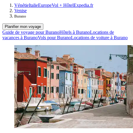
Vénétie
Italie
Europe
Vol + Hôtel
Expedia.fr
Venise
Burano
Planifier mon voyage
Guide de voyage pour Burano
Hôtels à Burano
Locations de
vacances à Burano
Vols pour Burano
Locations de voiture à Burano