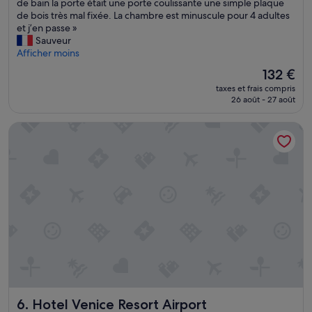
m
»
L
de bain la porte était une porte coulissante une simple plaque
Excellent,
n
p
’
de bois très mal fixée. La chambre est minuscule pour 4 adultes
(1 006 avis)
t
l
h
et j’en passe »
.
e
ô
Sauveur
T
.
t
Afficher moins
r
O
e
a
Le
132 €
p
l
m
nouveau
t
taxes et frais compris
n
e
prix
26 août - 27 août
i
’
t
est
o
a
b
de
n
Hotel Venice Resort Airport
r
u
132 €
q
i
s
u
e
t
e
n
r
j
d
è
'
’
s
a
u
p
i
n
r
c
4
o
h
é
c
o
t
h
i
o
e
s
i
s
i
l
»
e
Hotel Venice Resort Airport
6. Hotel Venice Resort Airport
e