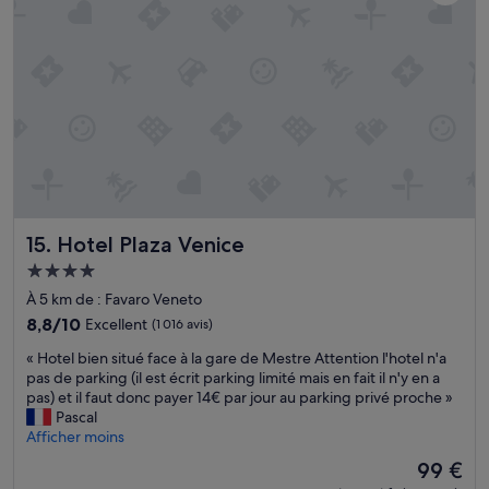
p
l
e
e
s
t
t
r
è
s
s
p
a
Hotel Plaza Venice
15. Hotel Plaza Venice
c
Hébergement
i
4.0 étoiles
e
À 5 km de : Favaro Veneto
u
8.8
8,8/10
Excellent
(1 016 avis)
s
sur
e
«
« Hotel bien situé face à la gare de Mestre Attention l'hotel n'a
10,
,
H
pas de parking (il est écrit parking limité mais en fait il n'y en a
Excellent,
p
o
pas) et il faut donc payer 14€ par jour au parking privé proche »
(1 016 avis)
r
t
Pascal
o
e
Afficher moins
p
l
Le
99 €
r
b
nouveau