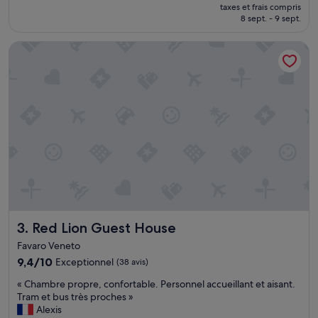
nouveau
taxes et frais compris
a
u
prix
8 sept. - 9 sept.
r
n
est
é
e
de
Red Lion Guest House
s
c
70 €
e
h
r
a
v
m
a
b
t
r
i
e
o
p
n
a
s
s
u
p
r
r
E
o
x
p
Red Lion Guest House
3. Red Lion Guest House
p
r
é
e
Favaro Veneto
d
-
9.4
9,4/10
Exceptionnel
(38 avis)
i
l
sur
a
a
«
« Chambre propre, confortable. Personnel accueillant et aisant.
10,
,
d
C
Tram et bus très proches »
Exceptionnel,
i
o
h
Alexis
(38 avis)
l
u