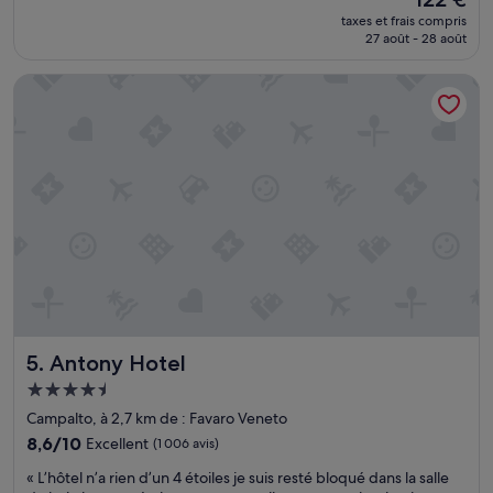
a
10,
e
nouveau
a
r
(1 avis)
taxes et frais compris
r
prix
v
27 août - 28 août
d
s
est
e
!
o
de
c
E
Antony Hotel
n
122 €
u
t
n
n
o
e
l
n
l
i
t
a
t
r
c
d
o
c
o
u
u
u
v
e
b
e
i
l
c
l
e
e
l
e
l
a
t
a
n
u
n
Antony Hotel
5. Antony Hotel
t
n
o
e
Hébergement
l
r
t
4.5 étoiles
i
m
Campalto, à 2,7 km de : Favaro Veneto
a
t
a
8.6
8,6/10
i
Excellent
(1 006 avis)
s
l
sur
s
i
😓
«
« L’hôtel n’a rien d’un 4 étoiles je suis resté bloqué dans la salle
10,
a