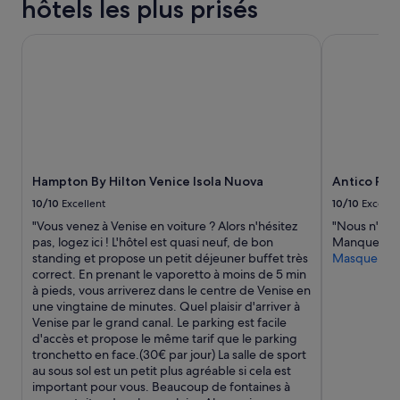
hôtels les plus prisés
base
e
e
d’un
s
»
séjour
Hampton By Hilton Venice Isola Nuova
Antico Pana
m
d’une
e
nuit
i
pour
l
2 adultes.
l
Les
e
prix
u
et
r
la
e
Hampton By Hilton Venice Isola Nuova
Antico Pan
disponibilité
s
sont
10/10
Excellent
10/10
Excelle
q
susceptibles
u
"Vous venez à Venise en voiture ? Alors n'hésitez
"Nous n'avon
de
e
pas, logez ici ! L'hôtel est quasi neuf, de bon
Manque de f
changer.
j
standing et propose un petit déjeuner buffet très
Masquer
Des
’
correct. En prenant le vaporetto à moins de 5 min
conditions
a
à pieds, vous arriverez dans le centre de Venise en
supplémentaires
i
une vingtaine de minutes. Quel plaisir d'arriver à
peuvent
m
Venise par le grand canal. Le parking est facile
s’appliquer.
a
d'accès et propose le même tarif que le parking
n
tronchetto en face.(30€ par jour) La salle de sport
g
au sous sol est un petit plus agréable si cela est
é
important pour vous. Beaucoup de fontaines à
!