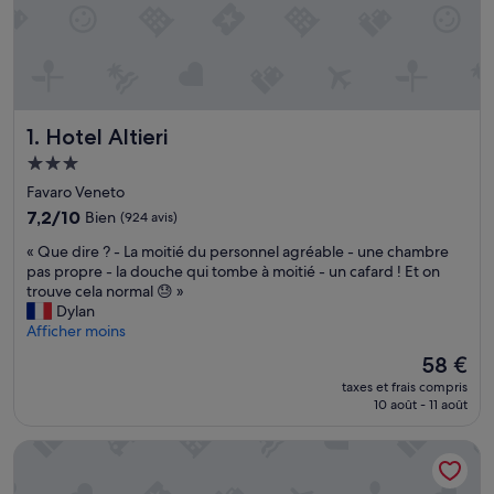
Hotel Altieri
1. Hotel Altieri
Hébergement
3.0 étoiles
Favaro Veneto
7.2
7,2/10
Bien
(924 avis)
sur
«
« Que dire ? - La moitié du personnel agréable - une chambre
10,
Q
pas propre - la douche qui tombe à moitié - un cafard ! Et on
Bien,
u
trouve cela normal 😓 »
(924 avis)
e
Dylan
d
Afficher moins
i
Le
58 €
r
nouveau
taxes et frais compris
e
prix
10 août - 11 août
?
est
-
de
Hotel Ducale
L
58 €
a
m