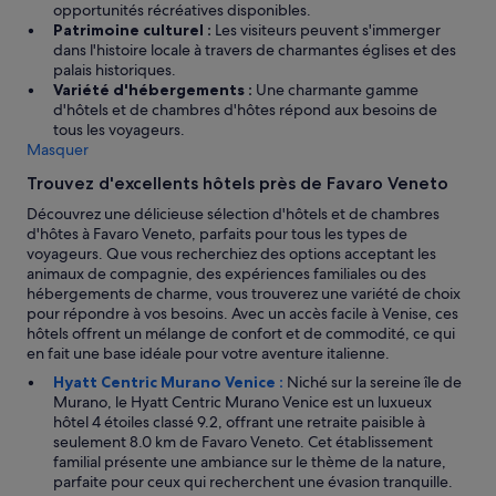
t
opportunités récréatives disponibles.
h
Patrimoine culturel :
Les visiteurs peuvent s'immerger
ô
dans l'histoire locale à travers de charmantes églises et des
t
palais historiques.
e
Variété d'hébergements :
Une charmante gamme
l
d'hôtels et de chambres d'hôtes répond aux besoins de
.
tous les voyageurs.
»
Masquer
Trouvez d'excellents hôtels près de Favaro Veneto
Découvrez une délicieuse sélection d'hôtels et de chambres
d'hôtes à Favaro Veneto, parfaits pour tous les types de
voyageurs. Que vous recherchiez des options acceptant les
animaux de compagnie, des expériences familiales ou des
hébergements de charme, vous trouverez une variété de choix
pour répondre à vos besoins. Avec un accès facile à Venise, ces
hôtels offrent un mélange de confort et de commodité, ce qui
en fait une base idéale pour votre aventure italienne.
Hyatt Centric Murano Venice :
Niché sur la sereine île de
Murano, le Hyatt Centric Murano Venice est un luxueux
hôtel 4 étoiles classé 9.2, offrant une retraite paisible à
seulement 8.0 km de Favaro Veneto. Cet établissement
familial présente une ambiance sur le thème de la nature,
parfaite pour ceux qui recherchent une évasion tranquille.