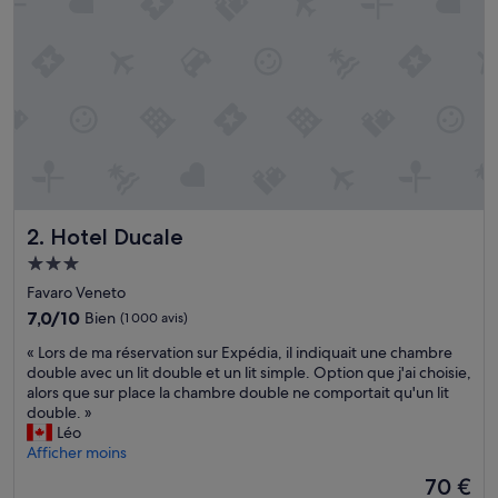
o
i
t
i
é
d
u
p
e
r
s
Hotel Ducale
2. Hotel Ducale
o
n
Hébergement
n
3.0 étoiles
Favaro Veneto
e
l
7.0
7,0/10
Bien
(1 000 avis)
a
sur
«
« Lors de ma réservation sur Expédia, il indiquait une chambre
g
10,
L
double avec un lit double et un lit simple. Option que j'ai choisie,
r
Bien,
o
alors que sur place la chambre double ne comportait qu'un lit
é
(1 000 avis)
r
double. »
a
s
Léo
b
d
Afficher moins
l
e
e
Le
70 €
m
-