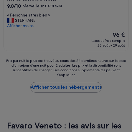
a
a
d
9.0
9,0/10
Merveilleux
(1 001 avis)
s
r
e
sur
s
«
j
« Personnels tres bien »
l
10,
e
P
o
STEPHANE
a
Merveilleux,
r
e
u
Afficher moins
g
(1 001 avis)
v
r
r
a
Le
96 €
i
s
a
r
nouveau
taxes et frais compris
s
o
u
e
prix
28 août - 29 août
a
n
p
d
est
u
n
a
e
de
b
e
r
V
96 €
Prix
Prix par nuit le plus bas trouvé au cours des 24 dernières heures sur la base
i
l
k
e
d’un séjour d’une nuit pour 2 adultes. Les prix et la disponibilité sont
par
s
s
i
n
susceptibles de changer. Des conditions supplémentaires peuvent
nuit
t
t
n
e
s’appliquer.
le
r
r
g
z
plus
o
e
p
i
Afficher tous les hébergements
bas
t
s
r
a
trouvé
s
b
i
M
au
o
i
v
e
cours
n
e
é
s
des
t
n
p
t
24 dernières
u
»
r
r
heures
n
o
e
Favaro Veneto : les avis sur les
sur
e
c
»
la
d
h