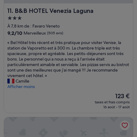
4
B&B HOTEL Venezia Laguna
11. B&B HOTEL Venezia Laguna
a
d
Hébergement
u
3.0 étoiles
À 7,8 km de : Favaro Veneto
l
t
9.2
9,2/10
Merveilleux
(505 avis)
e
sur
«
« Bel Hôtel très récent et très pratique pour visiter Venise, la
s
10,
B
station de Vaporetto est à 300 m. La chambre triple est très
e
Merveilleux,
e
spacieuse, propre et agréable. Les petits-déjeuners sont très
t
(505 avis)
l
bons. Le personnel qui a nous a reçu à l’arrivée était
j
H
particulièrement aimable et serviable. Les pizzas servis au bistrot
’
ô
sont une des meilleures que j’ai mangé !!! Je recommande
e
t
vivement cet hôtel. »
n
e
Camille
p
l
Afficher moins
a
t
s
Le
123 €
r
s
nouveau
taxes et frais compris
è
e
prix
16 août - 17 août
s
»
est
r
de
Staycity Aparthotels, Venice, Mestre
é
123 €
c
e
n