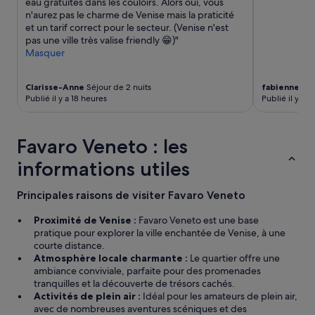
eau gratuites dans les couloirs. Alors oui, vous
!
n'aurez pas le charme de Venise mais la praticité
!
et un tarif correct pour le secteur. (Venise n'est
J
pas une ville très valise friendly 😁)"
e
Masquer
r
e
Clarisse-Anne
Séjour de 2 nuits
fabienne
Séj
c
Publié il y a 18 heures
Publié il y a 2
o
m
m
a
Favaro Veneto : les
n
informations utiles
d
e
v
Principales raisons de visiter Favaro Veneto
i
v
Proximité de Venise :
Favaro Veneto est une base
e
pratique pour explorer la ville enchantée de Venise, à une
m
courte distance.
e
Atmosphère locale charmante :
Le quartier offre une
n
ambiance conviviale, parfaite pour des promenades
t
tranquilles et la découverte de trésors cachés.
c
Activités de plein air :
Idéal pour les amateurs de plein air,
e
avec de nombreuses aventures scéniques et des