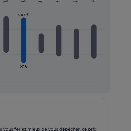
juill.
août
sept.
oct.
nov.
déc.
247 €
67 €
is vous feriez mieux de vous dépêcher, ce prix