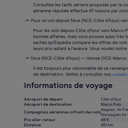
Consultez les tarifs aériens proposés par la 
aérienne réputée effectue 47 liaisons par moi
Pour un vol depuis Nice (NCE-Côte d'Azur) vers 
Pour les vols depuis Côte d'Azur vers Marco P
bonnes affaires, mais vous pouvez aussi très b
sachez qu'Expedia compare les offres de vols 
leurs prix autant à l'avance. Vous voulez notr
Nice (NCE-Côte d'Azur) — Venise (VCE-Marco Po
Il est toujours plus raisonnable de se renseig
de destination. Veillez à consulter nos
conseils
Informations de voyage
Aéroport de départ
Côte d'Azur
Aéroport de destination
Marco Polo
Aegean, Air Fra
Compagnies aériennes offrant des vols
Norwegian Air S
Prix aller-retour
68 €
Distance
451
km