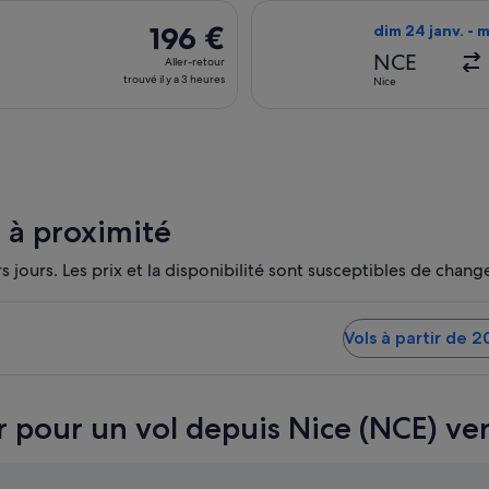
il
décollant le jeu 11 févr. de Nice et atterrissant à Venise, avec re
Sélectionner le v
y
196 €
196 €
dim 24 janv. - m
a
Aller-
NCE
Aller-retour
1
retour,
trouvé il y a 3 heures
Nice
heure
trouvé
il
y
a
3
heures
s à proximité
 jours. Les prix et la disponibilité sont susceptibles de change
a moins chère disponible. Vols à partir de 208 €
Vols à partir de 2
r pour un vol depuis Nice (NCE) ver