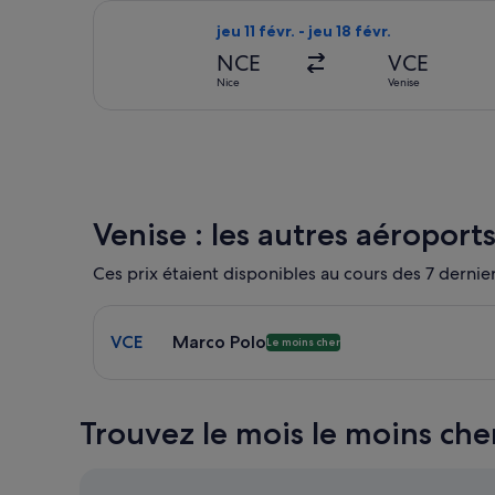
Sélectionner le vol Brussels Airlines, 
jeu 11 févr. - jeu 18 févr.
NCE
VCE
Nice
Venise
Venise : les autres aéroport
Ces prix étaient disponibles au cours des 7 derniers
Sélectionner un vol vers Marco Polo VCE. Option l
VCE
Marco Polo
Le moins cher
Trouvez le mois le moins che