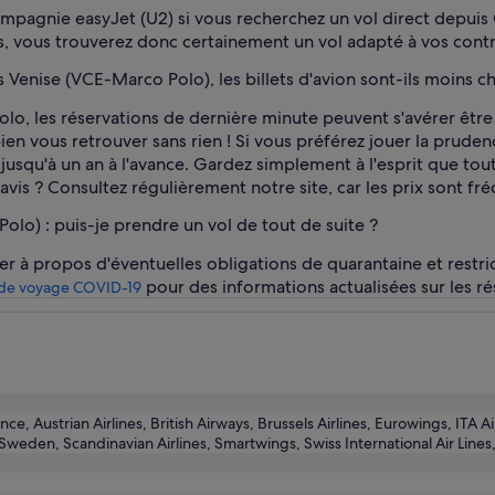
compagnie easyJet (U2) si vous recherchez un vol direct depu
s, vous trouverez donc certainement un vol adapté à vos contr
Venise (VCE-Marco Polo), les billets d'avion sont-ils moins ch
olo, les réservations de dernière minute peuvent s'avérer êtr
ien vous retrouver sans rien ! Si vous préférez jouer la pruden
jusqu'à un an à l'avance. Gardez simplement à l'esprit que to
e avis ? Consultez régulièrement notre site, car les prix sont f
lo) : puis-je prendre un vol de tout de suite ?
ner à propos d'éventuelles obligations de quarantaine et restri
pour des informations actualisées sur les r
 de voyage COVID-19
nce, Austrian Airlines, British Airways, Brussels Airlines, Eurowings, ITA 
weden, Scandinavian Airlines, Smartwings, Swiss International Air Lines, 