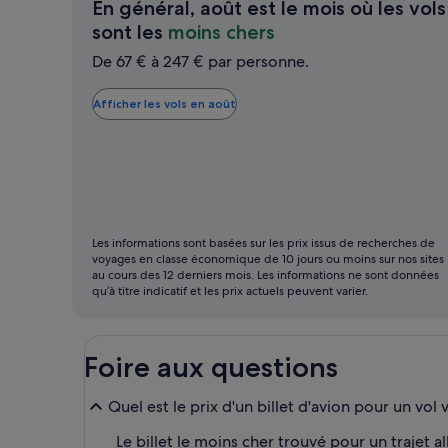
En général, août est le mois où les vols
En
sont les
moins chers
général,
De 67 € à 247 € par personne.
août
est
Afficher les vols en août
le
mois
où
les
vols
Les informations sont basées sur les prix issus de recherches de
sont
voyages en classe économique de 10 jours ou moins sur nos sites
les
au cours des 12 derniers mois. Les informations ne sont données
qu’à titre indicatif et les prix actuels peuvent varier.
moins
chers
Foire aux questions
Quel est le prix d'un billet d'avion pour un vo
Le billet le moins cher trouvé pour un trajet 