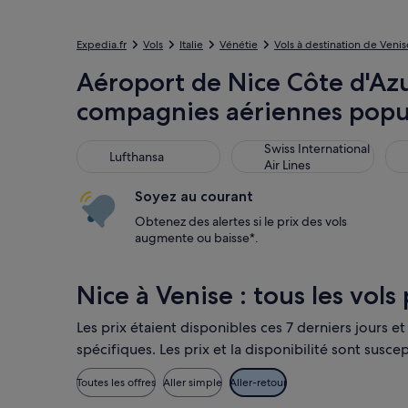
Expedia.fr
Vols
Italie
Vénétie
Vols à destination de Venis
Aéroport de Nice Côte d'Azu
compagnies aériennes popu
Lufthansa
Swiss International Air Line
ITA
Swiss International
Lufthansa
Air Lines
Soyez au courant
Obtenez des alertes si le prix des vols
augmente ou baisse*.
Nice à Venise : tous les vols
Les prix étaient disponibles ces 7 derniers jours e
spécifiques. Les prix et la disponibilité sont sus
Toutes les offres
Aller simple
Aller-retour