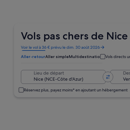
Vols pas chers de Nice 
S’ouvre
Voir le vol à 36 € prévu le dim. 30 août 2026
dans
Aller-retour
Aller simple
Multidestination
Vols directs
une
nouvelle
fenêtre
Lieu de départ
Des
Réservez plus, payez moins* en ajoutant un hébergement