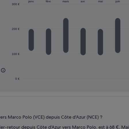
janv.
févr.
mars
avr.
mai
juin
300 €
200 €
100 €
0 €
l vers Marco Polo (VCE) depuis Côte d'Azur (NCE) ?
aller-retour depuis Côte d'Azur vers Marco Polo, est à 68 €. Ma