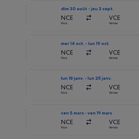
Sélectionner le vol Volotea, décollant
dim 30 août - jeu 3 sept.
NCE
VCE
Nice
Venise
Sélectionner le vol Vueling Airlines, d
mer 14 oct. - lun 19 oct.
NCE
VCE
Nice
Venise
Sélectionner le vol Austrian Airlines, 
lun 18 janv. - lun 25 janv.
NCE
VCE
Nice
Venise
Sélectionner le vol Lufthansa, décolla
ven 5 mars - ven 19 mars
NCE
VCE
Nice
Venise