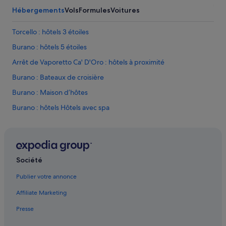
u
Hébergements
Vols
Formules
Voitures
f
f
e
Torcello : hôtels 3 étoiles
t
Burano : hôtels 5 étoiles
“
i
Arrêt de Vaporetto Ca' D'Oro : hôtels à proximité
n
t
Burano : Bateaux de croisière
e
Burano : Maison d’hôtes
r
n
Burano : hôtels Hôtels avec spa
a
t
Burano : hôtels Hôtels tout compris
i
Burano : hôtels
o
n
Campalto : hôtels Hôtels de plage
a
Société
l
Campalto : hôtels Hôtels avec spa
”
Publier votre annonce
Campalto : hôtels Hôtels pas chers
,
Affiliate Marketing
s
Campalto : hôtels
a
Presse
n
Campanile de Saint-Marc : hôtels à proximité
s