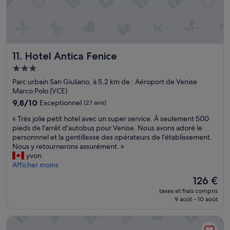
u
f
l
a
c
Hotel Antica Fenice
11. Hotel Antica Fenice
l
i
Hébergement
m
3.0 étoiles
Parc urbain San Giuliano, à 5,2 km de : Aéroport de Venise
a
Marco Polo (VCE)
t
i
9.8
9,8/10
Exceptionnel
(27 avis)
s
sur
«
« Très jolie petit hotel avec un super service. À seulement 500
a
10,
T
pieds de l'arrêt d'autobus pour Venise. Nous avons adoré le
t
Exceptionnel,
r
personnnel et la gentillesse des opérateurs de l'établissement.
i
(27 avis)
è
Nous y retournerons assurément. »
o
s
yvon
n
j
Afficher moins
q
o
u
Le
126 €
l
i
nouveau
taxes et frais compris
i
s
prix
9 août - 10 août
e
’
est
p
e
de
Casa Sulla Laguna
e
s
126 €
t