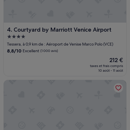
Courtyard by Marriott Venice Airport
4. Courtyard by Marriott Venice Airport
Hébergement
4.0 étoiles
Tessera, à 0,9 km de : Aéroport de Venise Marco Polo (VCE)
8.8
8,8/10
Excellent
(1 000 avis)
sur
Le
212 €
10,
nouveau
Excellent,
taxes et frais compris
prix
10 août - 11 août
(1 000 avis)
est
de
Ca' Tessera Venice Airport
212 €