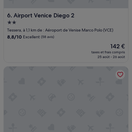
Airport Venice Diego 2
6. Airport Venice Diego 2
Hébergement
2.0 étoiles
Tessera, à 1,1 km de : Aéroport de Venise Marco Polo (VCE)
8.8
8,8/10
Excellent
(58 avis)
sur
Le
142 €
10,
nouveau
Excellent,
taxes et frais compris
prix
25 août - 26 août
(58 avis)
est
de
Best Western Titian Inn Hotel Venice Airport
142 €