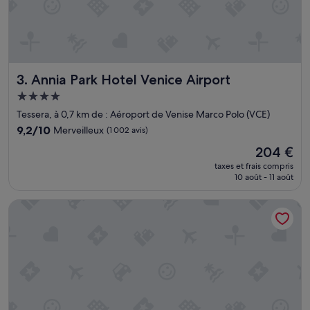
Annia Park Hotel Venice Airport
3. Annia Park Hotel Venice Airport
Hébergement
4.0 étoiles
Tessera, à 0,7 km de : Aéroport de Venise Marco Polo (VCE)
9.2
9,2/10
Merveilleux
(1 002 avis)
sur
Le
204 €
10,
nouveau
Merveilleux,
taxes et frais compris
prix
10 août - 11 août
(1 002 avis)
est
de
Courtyard by Marriott Venice Airport
204 €