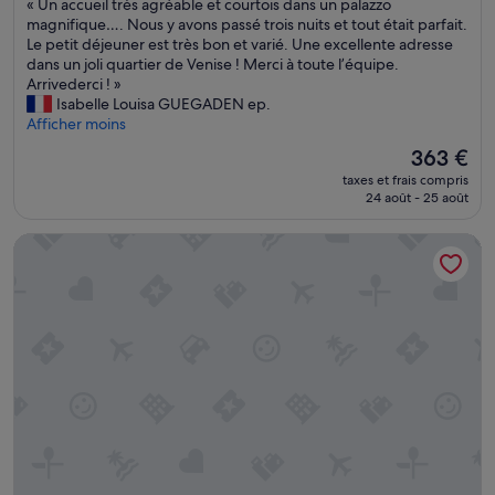
«
« Un accueil très agréable et courtois dans un palazzo
u
10,
u
f
t
U
magnifique…. Nous y avons passé trois nuits et tout était parfait.
s
Exceptionnel,
r
f
a
n
Le petit déjeuner est très bon et varié. Une excellente adresse
à
(243 avis)
s
l
u
a
dans un joli quartier de Venise ! Merci à toute l’équipe.
p
d
e
r
c
Arrivederci ! »
r
e
c
a
c
Isabelle Louisa GUEGADEN ep.
o
l
o
n
u
Afficher moins
x
'
m
t
e
i
é
m
Le
363 €
s
i
m
t
e
nouveau
.
taxes et frais compris
l
i
a
e
prix
»
24 août - 25 août
t
t
b
n
est
r
é
l
d
de
Radisson Collection Hotel, Palazzo Nani Venice
è
,
i
r
363 €
s
h
s
o
a
ô
s
i
g
t
e
t
r
e
m
.
é
e
e
»
a
x
n
b
c
t
l
e
.
e
p
N
e
t
o
t
i
u
c
o
s