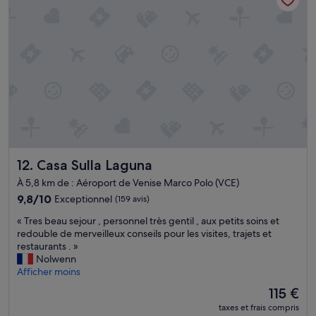
t
i
m
t
i
h
s
o
e
t
à
e
f
l
a
a
i
v
r
e
e
c
é
u
n
Casa Sulla Laguna
12. Casa Sulla Laguna
n
o
s
r
À 5,8 km de : Aéroport de Venise Marco Polo (VCE)
u
m
9.8
9,8/10
Exceptionnel
(159 avis)
p
é
sur
e
m
«
« Tres beau sejour , personnel très gentil , aux petits soins et
10,
r
e
T
redouble de merveilleux conseils pour les visites, trajets et
Exceptionnel,
s
n
r
restaurants . »
(159 avis)
e
t
e
Nolwenn
r
d
s
Afficher moins
v
e
b
i
Le
115 €
b
e
c
nouveau
r
taxes et frais compris
a
e