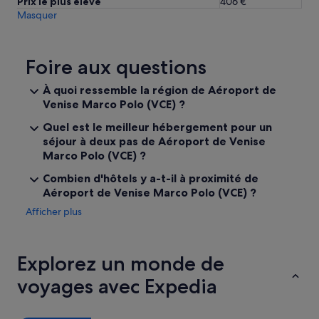
e
Prix le plus élevé
406 €
r
.
Masquer
d
A
e
r
8
r
h
Foire aux questions
i
…
v
u
À quoi ressemble la région de Aéroport de
e
n
d
Venise Marco Polo (VCE) ?
p
e
e
Quel est le meilleur hébergement pour un
r
u
séjour à deux pas de Aéroport de Venise
c
t
i
Marco Polo (VCE) ?
a
!
r
Combien d'hôtels y a-t-il à proximité de
»
d
Aéroport de Venise Marco Polo (VCE) ?
e
t
Afficher plus
c
’
e
Explorez un monde de
s
t
voyages avec Expedia
u
n
b