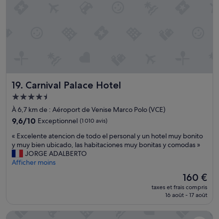
i
i
a
s
t
m
n
e
b
u
m
r
i
e
e
t
n
p
s
t
r
e
é
e
t
q
m
Carnival Palace Hotel
19. Carnival Palace Hotel
t
u
i
o
i
u
Hébergement
u
p
m
4.5 étoiles
À 6,7 km de : Aéroport de Venise Marco Polo (VCE)
t
é
a
é
9.6
e
9,6/10
v
Exceptionnel
(1 010 avis)
t
sur
n
e
«
« Excelente atencion de todo el personal y un hotel muy bonito
a
10,
o
c
E
y muy bien ubicado, las habitaciones muy bonitas y comodas »
i
Exceptionnel,
u
v
x
JORGE ADALBERTO
t
(1 010 avis)
s
u
c
Afficher moins
p
n
e
e
a
'
s
Le
160 €
l
r
a
u
nouveau
taxes et frais compris
e
f
v
r
prix
16 août - 17 août
n
a
o
l
est
t
i
n
e
de
Ca' Vendramin Zago
e
t
s
c