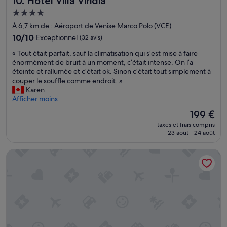
10. Hotel Villa Viridia
Hébergement
4.0 étoiles
À 6,7 km de : Aéroport de Venise Marco Polo (VCE)
10.0
10/10
Exceptionnel
(32 avis)
sur
«
« Tout était parfait, sauf la climatisation qui s’est mise à faire
10,
T
énormément de bruit à un moment, c’était intense. On l’a
Exceptionnel,
o
éteinte et rallumée et c’était ok. Sinon c’était tout simplement à
(32 avis)
u
couper le souffle comme endroit. »
t
Karen
é
Afficher moins
t
Le
199 €
a
nouveau
taxes et frais compris
i
prix
23 août - 24 août
t
est
p
de
Hotel Antica Fenice
a
199 €
r
f
a
i
t
,
s
a