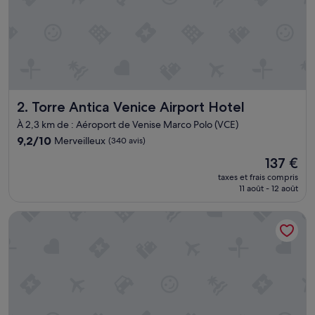
!
!
!
!
»
Torre Antica Venice Airport Hotel
2. Torre Antica Venice Airport Hotel
À 2,3 km de : Aéroport de Venise Marco Polo (VCE)
9.2
9,2/10
Merveilleux
(340 avis)
sur
Le
137 €
10,
nouveau
Merveilleux,
taxes et frais compris
prix
11 août - 12 août
(340 avis)
est
de
Annia Park Hotel Venice Airport
137 €