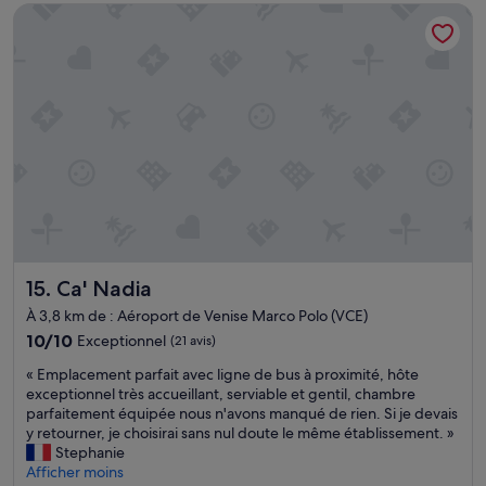
de
o
e
Ca' Nadia
é
l
131 €
u
t
u
e
s
c
n
d
a
’
t
e
v
é
r
m
o
t
è
e
n
a
s
r
s
i
b
v
a
t
o
e
d
o
n
i
o
k
s
l
r
.
é
l
é
S
j
e
l
i
o
u
e
n
Ca' Nadia
15. Ca' Nadia
u
x
p
o
r
c
À 3,8 km de : Aéroport de Venise Marco Polo (VCE)
e
n
j
o
r
10.0
c
10/10
Exceptionnel
(21 avis)
e
n
s
sur
’
r
s
«
« Emplacement parfait avec ligne de bus à proximité, hôte
o
10,
é
e
e
E
exceptionnel très accueillant, serviable et gentil, chambre
n
Exceptionnel,
t
c
i
m
parfaitement équipée nous n'avons manqué de rien. Si je devais
n
(21 avis)
a
o
l
p
y retourner, je choisirai sans nul doute le même établissement. »
n
i
m
s
l
Stephanie
e
t
m
p
a
Afficher moins
l
t
a
o