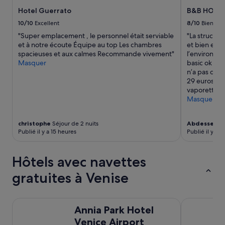
o
prix
💕
b
e
u
p
Hotel Guerrato
B&B HOTEL
et
💕
i
s
l
r
la
💕
10/10
Excellent
8/10
Bien
c
s
d
e
disponibilité
»
a
e
"Super emplacement , le personnel était serviable
"La structur
o
.
sont
d
d
et à notre écoute Équipe au top Les chambres
et bien entr
u
P
susceptibles
o
a
spacieuses et aux calmes Recommande vivement"
l’environne
t
e
de
,
n
Masquer
basic ok pou
e
t
changer.
l
s
n’a pas de s
l
i
Des
a
u
29 euros la 
e
t
conditions
s
n
vaporetto Le
m
d
supplémentaires
h
j
Masquer
ê
é
peuvent
a
o
m
j
s’appliquer.
b
l
e
e
i
christophe
Séjour de 2 nuits
Abdesselam
i
é
u
Publié il y a 15 heures
Publié il y a 8
t
q
t
n
a
u
a
e
c
a
b
r
Hôtels avec navettes
i
r
l
c
o
t
i
o
gratuites à Venise
n
i
s
p
e
e
s
i
s
r
e
e
Annia Park Hotel Venice Airport
Crowne Plaz
m
d
m
u
Annia Park Hotel
u
e
e
x
Venice Airport
y
V