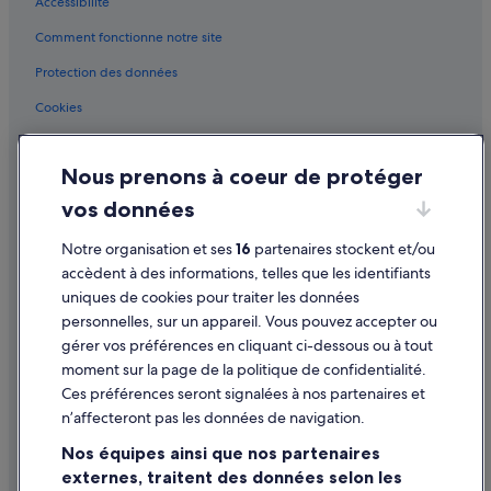
Accessibilité
Venise : hôtels
t
e
Comment fonctionne notre site
Église de la Madonna dell'Orto : hôtels à proximité
l
s
Esplanade Piazzale Roma : hôtels à proximité
Protection des données
q
Favaro Veneto : hôtels
Cookies
u
e
Gare de Venise-Santa-Lucia : Appart’hôtels
Conditions générales d'utilisation
l
e
Gare de Venise-Santa-Lucia : Châteaux
Nous prenons à coeur de protéger
Mentions légales / Nous contacter
s
Gare de Venise-Santa-Lucia : Hôtels capsule
vos données
c
Directives de contenu et signalement de contenus
o
Gare de Venise-Santa-Lucia : hôtels à proximité
r
Notre organisation et ses
16
partenaires stockent et/ou
Aide
n
Ghetto de Venise : hôtels à proximité
accèdent à des informations, telles que les identifiants
e
uniques de cookies pour traiter les données
Marcon : hôtels Hôtels avec spa
Assistance
t
personnelles, sur un appareil. Vous pouvez accepter ou
t
Marcon : hôtels Hôtels tout compris
Annuler votre vol
gérer vos préférences en cliquant ci-dessous ou à tout
i
a
Marcon : hôtels
moment sur la page de la politique de confidentialité.
Annuler une réservation d'hôtel ou de location de vacances
l
Ces préférences seront signalées à nos partenaires et
Marcon : Complexes hôteliers
p
Délais de remboursement
n’affecteront pas les données de navigation.
i
Mazzorbo : Bateaux de croisière
Utiliser un bon de réduction Expedia
s
Nos équipes ainsi que nos partenaires
t
Mazzorbo : Hôtels capsule
externes, traitent des données selon les
Documents de voyage internationaux
a