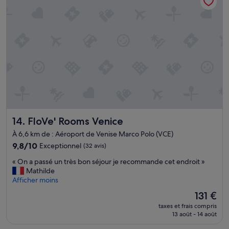
r
s
i
r
e
l
ê
.
,
t
O
a
d
n
u
'
l
x
a
’
p
u
a
e
t
é
t
o
t
i
b
e
t
u
i
s
s
n
s
FloVe' Rooms Venice
14. FloVe' Rooms Venice
p
t
o
o
e
i
À 6,6 km de : Aéroport de Venise Marco Polo (VCE)
u
e
n
9.8
9,8/10
Exceptionnel
(32 avis)
r
t
s
sur
V
r
«
e
« On a passé un très bon séjour je recommande cet endroit »
10,
e
a
O
t
Mathilde
Exceptionnel,
n
l
n
r
Afficher moins
(32 avis)
i
l
a
e
Le
s
131 €
u
p
d
nouveau
e
m
taxes et frais compris
a
o
prix
.
é
13 août - 14 août
s
u
est
N
e
s
b