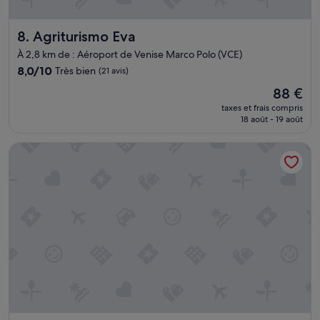
Agriturismo Eva
8. Agriturismo Eva
À 2,8 km de : Aéroport de Venise Marco Polo (VCE)
8.0
8,0/10
Très bien
(21 avis)
sur
Le
88 €
10,
nouveau
Très
taxes et frais compris
prix
18 août - 19 août
bien,
est
(21 avis)
de
Hotel Venice Resort Airport
88 €