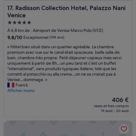
o
n
y
Radisson Collection Hotel, Palazzo Nani Venice
17. Radisson Collection Hotel, Palazzo Nani
u
n
r
r
e
e
Venice
t
l
t
Hébergement
o
t
o
5.0 étoiles
i
r
u
À 6,8 km de : Aéroport de Venise Marco Polo (VCE)
s
è
r
9.8
9,8/10
Exceptionnel
(199 avis)
d
s
n
sur
a
a
«
e
« Hôtel bien situé dans un quartier agréable. La chambre
10,
n
c
H
r
premium avec vue sur le canal était spacieuse, belle salle de
Exceptionnel,
s
c
ô
o
bain, chambre très propre. Petit déjeuner copieux mais servi
(199 avis)
u
u
t
n
uniquement à partir de 8h…un peu tard et c’est un buffet
n
e
e
s
“international”, sans produits typiques italiens, tels que les
p
i
l
a
cornetti al pistacchio ou alla crema…on ne se croirait pas à
a
l
b
s
Venise…dommage. »
l
l
i
s
Franck
a
a
e
u
Afficher moins
z
n
n
r
Le
406 €
z
t
s
é
nouveau
o
,
taxes et frais compris
i
m
prix
m
19 août - 20 août
s
t
e
est
a
e
u
n
de
g
r
Ca' La Stampa
é
t
406 €
n
v
d
.
i
i
a
»