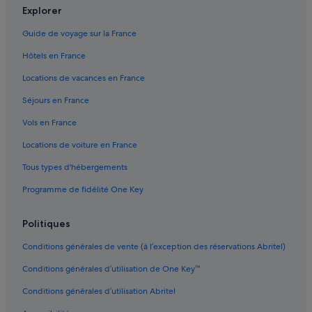
Cannaregio : hôtels Hôtels-boutiques
p
Explorer
r
Cannaregio : hôtels Hôtels d’aventure
o
Guide de voyage sur la France
d
Cannaregio : hôtels Hôtels pas chers
u
Hôtels en France
Cannaregio : hôtels
i
Locations de vacances en France
t
Ca'noghera : hôtels Hôtels avec casino
s
Séjours en France
t
Ca'noghera : hôtels
y
Vols en France
Casino de Venise Ca' Noghera : hôtels à proximité
p
i
Locations de voiture en France
Casino de Venise : hôtels à proximité
q
Tous types d'hébergements
u
Centre-Ville de Venise : hôtels Hôtels historiques
e
Programme de fidélité One Key
Centre-Ville de Venise : hôtels Hôtels romantiques
s
i
Centre-Ville de Venise : hôtels Hôtels pour faire du shopping
t
Politiques
a
Centre-Ville de Venise : hôtels Hôtels pas chers
l
Conditions générales de vente (à l’exception des réservations Abritel)
Vénétie : hôtels Hôtels avec Wi-Fi
i
e
Conditions générales d’utilisation de One Key™
Vénétie : hôtels Hôtels avec vue sur l’océan
n
Conditions générales d’utilisation Abritel
s
Venise : hôtels Hôtels familiaux
,