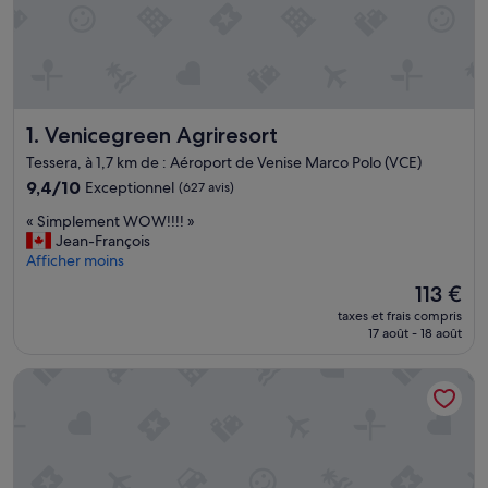
Venicegreen Agriresort
1. Venicegreen Agriresort
Tessera, à 1,7 km de : Aéroport de Venise Marco Polo (VCE)
9.4
9,4/10
Exceptionnel
(627 avis)
sur
«
« Simplement WOW!!!! »
10,
S
Jean-François
Exceptionnel,
i
Afficher moins
(627 avis)
m
Le
113 €
p
nouveau
taxes et frais compris
l
prix
17 août - 18 août
e
est
m
de
Torre Antica Venice Airport Hotel
e
113 €
n
t
W
O
W