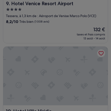
Hotel Venice Resort Airport
9. Hotel Venice Resort Airport
Hébergement
4.0 étoiles
Tessera, à 1,3 km de : Aéroport de Venise Marco Polo (VCE)
8.2
8,2/10
Très bien
(1 008 avis)
sur
Le
132 €
10,
nouveau
Très
taxes et frais compris
prix
13 août - 14 août
bien,
est
(1 008 avis)
de
Hotel Villa Viridia
132 €
Hotel Villa Viridia