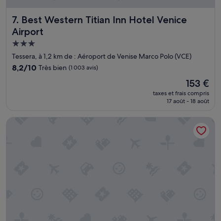
Best Western Titian Inn Hotel Venice Airport
7. Best Western Titian Inn Hotel Venice
Airport
Hébergement
3.0 étoiles
Tessera, à 1,2 km de : Aéroport de Venise Marco Polo (VCE)
8.2
8,2/10
Très bien
(1 003 avis)
sur
Le
153 €
10,
nouveau
Très
taxes et frais compris
prix
17 août - 18 août
bien,
est
(1 003 avis)
de
Agriturismo Eva
153 €