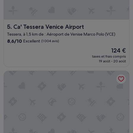
Ca' Tessera Venice Airport
5. Ca' Tessera Venice Airport
Tessera, à 1,5 km de : Aéroport de Venise Marco Polo (VCE)
8.6
8,6/10
Excellent
(1 004 avis)
sur
Le
124 €
10,
nouveau
Excellent,
taxes et frais compris
prix
19 août - 20 août
(1 004 avis)
est
de
Airport Venice Diego 2
124 €