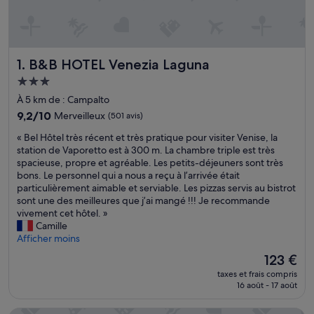
B&B HOTEL Venezia Laguna
1. B&B HOTEL Venezia Laguna
Hébergement
3.0 étoiles
À 5 km de : Campalto
9.2
9,2/10
Merveilleux
(501 avis)
sur
«
« Bel Hôtel très récent et très pratique pour visiter Venise, la
10,
B
station de Vaporetto est à 300 m. La chambre triple est très
Merveilleux,
e
spacieuse, propre et agréable. Les petits-déjeuners sont très
(501 avis)
l
bons. Le personnel qui a nous a reçu à l’arrivée était
H
particulièrement aimable et serviable. Les pizzas servis au bistrot
ô
sont une des meilleures que j’ai mangé !!! Je recommande
t
vivement cet hôtel. »
e
Camille
l
Afficher moins
t
Le
123 €
r
nouveau
taxes et frais compris
è
prix
16 août - 17 août
s
est
r
de
é