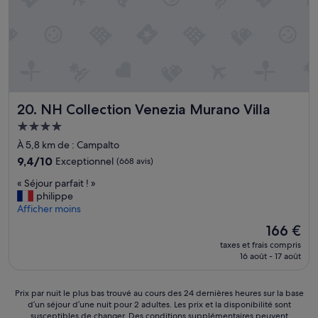
i
b
a
e
e
l
i
e
e
e
m
t
n
»
é
v
q
q
a
u
u
r
a
’
i
t
i
é
NH Collection Venezia Murano Villa
20. NH Collection Venezia Murano Villa
r
l
.
e
y
L
Hébergement
p
a
e
4.0 étoiles
À 5,8 km de : Campalto
o
i
p
u
9.4
9,4/10
Exceptionnel
t
(668 avis)
e
r
sur
u
r
«
« Séjour parfait ! »
f
10,
n
s
S
philippe
a
Exceptionnel,
s
o
é
Afficher moins
i
(668 avis)
é
n
j
r
c
n
Le
166 €
o
e
h
e
nouveau
taxes et frais compris
u
d
o
l
prix
16 août - 17 août
r
e
i
e
est
p
v
r
s
de
a
o
d
t
166 €
Prix
Prix par nuit le plus bas trouvé au cours des 24 dernières heures sur la base
r
t
a
p
d’un séjour d’une nuit pour 2 adultes. Les prix et la disponibilité sont
par
f
r
n
a
susceptibles de changer. Des conditions supplémentaires peuvent