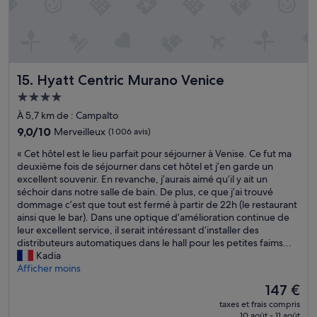
u
a
i
c
e
u
s
i
j
s
p
o
u
e
é
n
s
i
c
e
q
n
i
s
u
Hyatt Centric Murano Venice
15. Hyatt Centric Murano Venice
d
a
m
’
e
l
u
Hébergement
à
c
à
y
4.0 étoiles
m
À 5,7 km de : Campalto
e
A
b
i
t
9.0
n
9,0/10
Merveilleux
(1 006 avis)
o
n
é
sur
t
n
«
u
« Cet hôtel est le lieu parfait pour séjourner à Venise. Ce fut ma
t
10,
o
i
C
i
deuxième fois de séjourner dans cet hôtel et j’en garde un
a
Merveilleux,
n
t
e
t
excellent souvenir. En revanche, j’aurais aimé qu’il y ait un
b
(1 006 avis)
i
a
t
e
séchoir dans notre salle de bain. De plus, ce que j’ai trouvé
l
o
s
h
t
dommage c’est que tout est fermé à partir de 22h (le restaurant
i
p
y
ô
r
ainsi que le bar). Dans une optique d’amélioration continue de
s
o
c
t
e
leur excellent service, il serait intéressant d’installer des
s
u
o
e
p
distributeurs automatiques dans le hall pour les petites faims...
e
r
m
l
r
Kadia
m
s
o
e
i
Afficher moins
e
o
d
s
s
n
n
a
Le
147 €
t
e
t
s
s
nouveau
taxes et frais compris
l
l
.
e
»
prix
10 août - 11 août