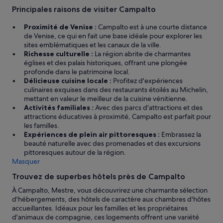
s
s
Principales raisons de visiter Campalto
t
t
c
q
Proximité de Venise :
Campalto est à une courte distance
o
u
de Venise, ce qui en fait une base idéale pour explorer les
m
e
sites emblématiques et les canaux de la ville.
p
t
Richesse culturelle :
La région abrite de charmantes
l
o
églises et des palais historiques, offrant une plongée
e
u
profonde dans le patrimoine local.
t
t
Délicieuse cuisine locale :
Profitez d'expériences
a
e
culinaires exquises dans des restaurants étoilés au Michelin,
v
s
mettant en valeur le meilleur de la cuisine vénitienne.
e
t
Activités familiales :
Avec des parcs d'attractions et des
c
f
attractions éducatives à proximité, Campalto est parfait pour
d
e
les familles.
e
r
Expériences de plein air pittoresques :
Embrassez la
s
m
beauté naturelle avec des promenades et des excursions
p
é
pittoresques autour de la région.
r
à
Masquer
o
p
Trouvez de superbes hôtels près de Campalto
d
a
u
r
À Campalto, Mestre, vous découvrirez une charmante sélection
i
t
d'hébergements, des hôtels de caractère aux chambres d'hôtes
t
i
accueillantes. Idéaux pour les familles et les propriétaires
s
r
d'animaux de compagnie, ces logements offrent une variété
f