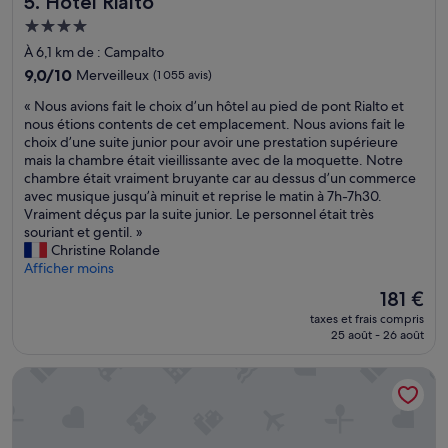
5. Hotel Rialto
o
r
p
Hébergement
e
r
4.0 étoiles
À 6,1 km de : Campalto
t
e
r
9.0
9,0/10
Merveilleux
(1 055 avis)
e
è
sur
t
«
« Nous avions fait le choix d’un hôtel au pied de pont Rialto et
s
10,
a
N
nous étions contents de cet emplacement. Nous avions fait le
p
Merveilleux,
g
o
choix d’une suite junior pour avoir une prestation supérieure
r
(1 055 avis)
r
u
mais la chambre était vieillissante avec de la moquette. Notre
o
é
s
chambre était vraiment bruyante car au dessus d’un commerce
p
a
a
avec musique jusqu’à minuit et reprise le matin à 7h-7h30.
r
b
v
Vraiment déçus par la suite junior. Le personnel était très
e
l
i
souriant et gentil. »
P
e
o
Christine Rolande
e
.
n
Afficher moins
t
L
s
i
e
Le
181 €
f
t
s
nouveau
taxes et frais compris
a
d
p
prix
25 août - 26 août
i
é
e
est
t
j
t
de
Palazzo Veneziano
l
e
i
181 €
e
u
t
c
n
s
h
e
-
o