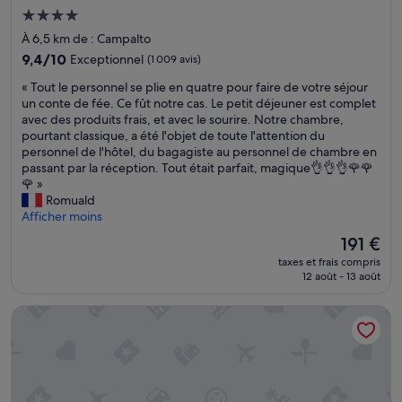
t
v
a
e
Hébergement
d
e
u
»
4.0 étoiles
À 6,5 km de : Campalto
é
n
r
j
i
9.4
a
9,4/10
Exceptionnel
(1 009 avis)
e
r
sur
n
«
« Tout le personnel se plie en quatre pour faire de votre séjour
u
.
10,
t
T
un conte de fée. Ce fût notre cas. Le petit déjeuner est complet
n
E
Exceptionnel,
p
o
avec des produits frais, et avec le sourire. Notre chambre,
e
n
(1 009 avis)
r
u
pourtant classique, a été l'objet de toute l'attention du
r
r
i
t
personnel de l'hôtel, du bagagiste au personnel de chambre en
e
e
n
l
passant par la réception. Tout était parfait, magique👌👌👌🌹🌹
t
v
c
e
🌹 »
p
a
i
p
Romuald
e
n
p
e
Afficher moins
r
c
a
r
s
h
l
Le
191 €
s
o
e
e
nouveau
taxes et frais compris
o
n
,
s
prix
12 août - 13 août
n
n
j
t
est
n
e
’
a
de
NH Collection Venezia Murano Villa
e
l
a
g
191 €
l
a
u
r
s
g
r
é
e
r
a
a
p
é
i
b
l
a
s
l