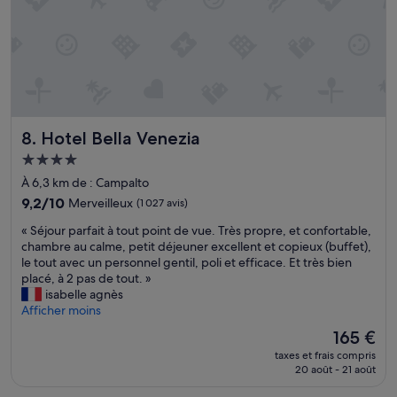
d
r
e
r
c
i
e
v
t
é
e
e
m
é
p
t
l
Hotel Bella Venezia
8. Hotel Bella Venezia
a
a
i
Hébergement
c
t
e
4.0 étoiles
À 6,3 km de : Campalto
p
m
9.2
9,2/10
a
Merveilleux
(1 027 avis)
e
sur
r
n
«
« Séjour parfait à tout point de vue. Très propre, et confortable,
10,
t
t
S
chambre au calme, petit déjeuner excellent et copieux (buffet),
Merveilleux,
i
.
é
le tout avec un personnel gentil, poli et efficace. Et très bien
(1 027 avis)
c
N
j
placé, à 2 pas de tout. »
u
o
o
isabelle agnès
l
u
u
Afficher moins
i
s
r
è
Le
165 €
a
p
r
nouveau
v
taxes et frais compris
a
e
prix
i
20 août - 21 août
r
m
est
o
f
e