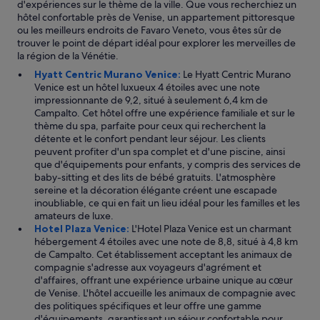
d
d'expériences sur le thème de la ville. Que vous recherchiez un
r
e
hôtel confortable près de Venise, un appartement pittoresque
a
2
ou les meilleurs endroits de Favaro Veneto, vous êtes sûr de
i
2
trouver le point de départ idéal pour explorer les merveilles de
s
h
la région de la Vénétie.
,
(
Hyatt Centric Murano Venice:
Le Hyatt Centric Murano
e
l
Venice est un hôtel luxueux 4 étoiles avec une note
t
e
impressionnante de 9,2, situé à seulement 6,4 km de
a
r
Campalto. Cet hôtel offre une expérience familiale et sur le
v
e
thème du spa, parfaite pour ceux qui recherchent la
e
s
détente et le confort pendant leur séjour. Les clients
c
t
peuvent profiter d'un spa complet et d'une piscine, ainsi
l
a
que d'équipements pour enfants, y compris des services de
e
u
baby-sitting et des lits de bébé gratuits. L'atmosphère
s
r
sereine et la décoration élégante créent une escapade
o
a
inoubliable, ce qui en fait un lieu idéal pour les familles et les
u
n
amateurs de luxe.
r
t
Hotel Plaza Venice:
L'Hotel Plaza Venice est un charmant
i
a
hébergement 4 étoiles avec une note de 8,8, situé à 4,8 km
r
i
de Campalto. Cet établissement acceptant les animaux de
e
n
compagnie s'adresse aux voyageurs d'agrément et
.
s
d'affaires, offrant une expérience urbaine unique au cœur
N
i
de Venise. L'hôtel accueille les animaux de compagnie avec
o
q
des politiques spécifiques et leur offre une gamme
t
u
d'équipements, garantissant un séjour confortable pour
r