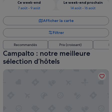
Ce week-end
Le week-end prochain
7 août - 9 août
14 août - 16 août
Afficher la carte
Filtrer
Recommandés
Prix (croissant)
Di
Campalto : notre meilleure
sélection d’hôtels
B&B HOTEL Venezia Laguna