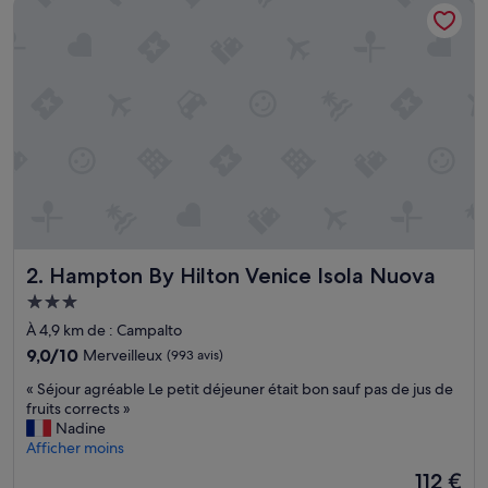
Hampton By Hilton Venice Isola Nuova
123 €
c
e
n
t
e
t
t
r
è
s
p
r
a
Hampton By Hilton Venice Isola Nuova
2. Hampton By Hilton Venice Isola Nuova
t
i
Hébergement
q
3.0 étoiles
À 4,9 km de : Campalto
u
e
9.0
9,0/10
Merveilleux
(993 avis)
p
sur
«
« Séjour agréable Le petit déjeuner était bon sauf pas de jus de
o
10,
S
fruits corrects »
u
Merveilleux,
é
Nadine
r
(993 avis)
j
Afficher moins
v
o
i
Le
112 €
u