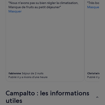
susceptibles
n
"Nous n'avons pas su bien régler la climatisation,
"Très bon ac
c
de
o
Manque de fruits au petit déjeuner"
Masquer
e
changer.
t
Masquer
q
Des
r
u
conditions
e
e
supplémentaires
c
j
peuvent
a
’
s’appliquer.
s
a
.
i
L
t
e
r
p
o
e
u
t
v
i
é
t
d
d
o
fabienne
Séjour de 2 nuits
Christele
Séj
é
m
Publié il y a moins d’une heure
Publié il y a 
j
m
e
a
u
g
Campalto : les informations
n
e
e
c
utiles
r
’
e
e