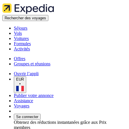
Rechercher des voyages
Séjours
Vols
Voitures
Formules
Activités
Offres
Groupes et réunions
Ouvrir l’appli
EUR
•
Publier votre annonce
Assistance
Voyages
Se connecter
Obtenez des réductions instantanées grâce aux Prix
membres