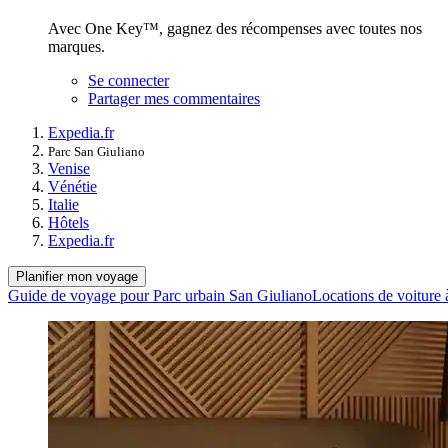
Avec One Key™, gagnez des récompenses avec toutes nos
marques.
Se connecter
Partager mes commentaires
Expedia.fr
Parc San Giuliano
Venise
Vénétie
Italie
Hôtels
Expedia.fr
Planifier mon voyage
Guide de voyage pour Parc urbain San Giuliano
Locations de voiture 