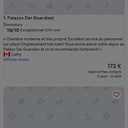
Palazzo Dei Guardiani
1. Palazzo Dei Guardiani
Dorsoduro
10.0
10/10
Exceptionnel
(205 avis)
sur
«
« Chambre moderne et très propre! Excellent service du personnel
10,
C
sur place! Emplacement très bien! Nous avons adoré notre séjour au
Exceptionnel,
h
Pallazo Dei Guardian et on le recommande fortement! »
(205 avis)
a
Cathy
m
Afficher moins
b
Le
173 €
r
nouveau
taxes et frais compris
e
prix
11 août - 12 août
m
est
o
de
Be Mate Ponte di Rialto
d
173 €
e
r
n
e
e
t
t