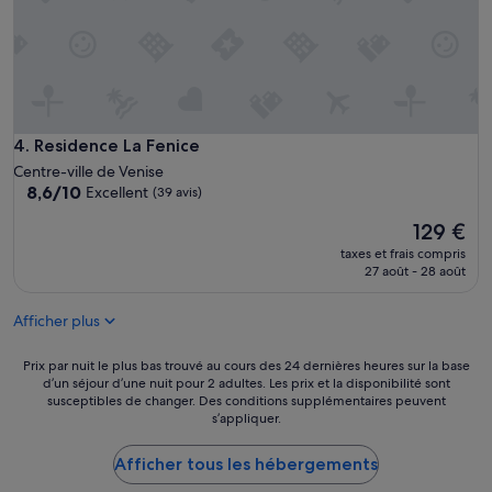
l
a
y
c
a
e
t
m
o
e
u
n
t
t
l
Residence La Fenice
4. Residence La Fenice
t
e
Centre-ville de Venise
r
n
8.6
8,6/10
Excellent
(39 avis)
è
é
sur
s
c
Le
129 €
10,
b
e
nouveau
Excellent,
i
taxes et frais compris
s
prix
(39 avis)
27 août - 28 août
e
s
est
n
a
de
!
i
Afficher plus
129 €
N
r
o
e
Prix
Prix par nuit le plus bas trouvé au cours des 24 dernières heures sur la base
u
a
d’un séjour d’une nuit pour 2 adultes. Les prix et la disponibilité sont
par
s
u
susceptibles de changer. Des conditions supplémentaires peuvent
nuit
a
s
s’appliquer.
le
v
e
plus
o
i
Afficher tous les hébergements
bas
n
n
trouvé
s