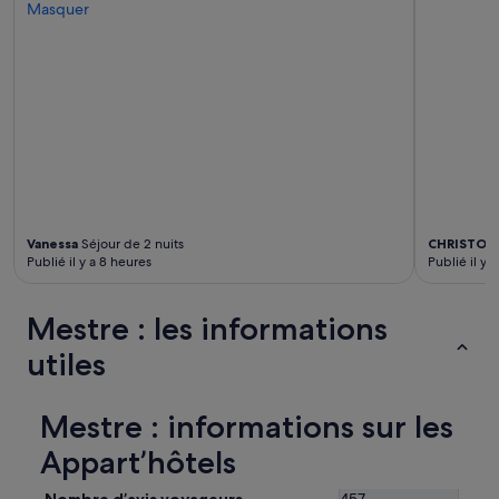
n
Masquer
d
e
f
o
r
t
e
m
e
n
t
!
Vanessa
Séjour de 2 nuits
CHRISTOP
Publié il y a 8 heures
Publié il y 
»
Mestre : les informations
utiles
Mestre : informations sur les
Appart’hôtels
Nombre d’avis voyageurs
457