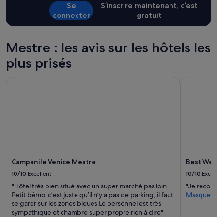
o
Se
S’inscrire maintenant, c’est
supplémentaires
D
peuvent
connecter
gratuit
e
s’appliquer.
i
G
Mestre : les avis sur les hôtels les
u
a
plus prisés
r
d
i
Campanile Venice Mestre
Best Weste
a
n
e
t
o
n
l
e
r
Campanile Venice Mestre
Best Wes
e
10/10
Excellent
10/10
Excel
c
o
"Hôtel très bien situé avec un super marché pas loin.
"Je recom
m
Petit bémol c’est juste qu’il n’y a pas de parking, il faut
Masquer
m
se garer sur les zones bleues Le personnel est très
a
sympathique et chambre super propre rien à dire"