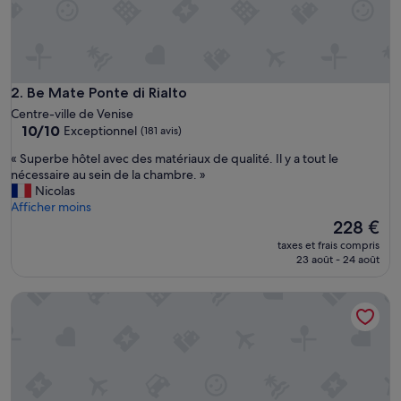
r
è
s
p
r
o
Be Mate Ponte di Rialto
2. Be Mate Ponte di Rialto
p
Centre-ville de Venise
r
10.0
10/10
Exceptionnel
(181 avis)
e
sur
!
«
« Superbe hôtel avec des matériaux de qualité. Il y a tout le
10,
E
S
nécessaire au sein de la chambre. »
Exceptionnel,
x
u
Nicolas
(181 avis)
c
p
Afficher moins
e
e
Le
228 €
l
r
nouveau
taxes et frais compris
l
b
prix
23 août - 24 août
e
e
est
n
h
de
Nike Apartments Venice Castello
t
ô
228 €
s
t
e
e
r
l
v
a
i
v
c
e