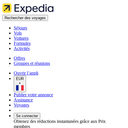
Rechercher des voyages
Séjours
Vols
Voitures
Formules
Activités
Offres
Groupes et réunions
Ouvrir l’appli
EUR
•
Publier votre annonce
Assistance
Voyages
Se connecter
Obtenez des réductions instantanées grâce aux Prix
membres