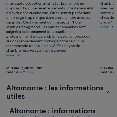
mais quelle déception à l’arrivée : la chambre ne
chambre, t
disposait d’aucune fenêtre ouvrant sur l’extérieur et il
avec paras
n’y avait donc aucune vue. On se sentait plutôt dans
centre vil
une « cage à lapin » que dans une chambre avec vue
choix de r
sur jardin. C’est vraiment dommage, car l’hôtel
plage."
semble très agréable, les parties communes sont
Masquer
soignées et le personnel est accueillant et
professionnel. Sans ce problème de chambre, nous
aurions probablement prolongé notre séjour. Je
recommande donc de bien vérifier le type de
chambre réservé avant votre arrivée."
Masquer
Mireille
Séjour de 1 nuit
Alexandre
Publié il y a 2 mois
Publié il y 
Altomonte : les informations
utiles
Altomonte : informations