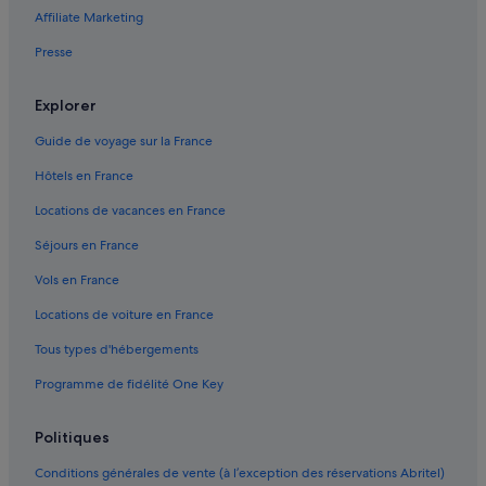
Affiliate Marketing
Cassano allo Ionio : Palaces
Presse
Cassano allo Ionio : Résidences de vacances
Cassano allo Ionio : Complexes hôteliers
Explorer
Castrovillari : hôtels Hôtels de luxe
Guide de voyage sur la France
Cetraro : hôtels Hôtels avec Wi-Fi
Hôtels en France
Cetraro : hôtels
Locations de vacances en France
Cittadella del Capo : hôtels Hôtels de luxe
Séjours en France
Cittadella del Capo : hôtels
Vols en France
Civita : hôtels Hôtels de luxe
Locations de voiture en France
Civita : hôtels
Tous types d'hébergements
Civita : Complexes hôteliers
Programme de fidélité One Key
Diamante : hôtels Hôtels LGBTQIA+ friendly
Diamante : hôtels Hôtels pas chers
Politiques
Diamante : hôtels
Conditions générales de vente (à l’exception des réservations Abritel)
Fagnano Castello : Chambres d’hôtes