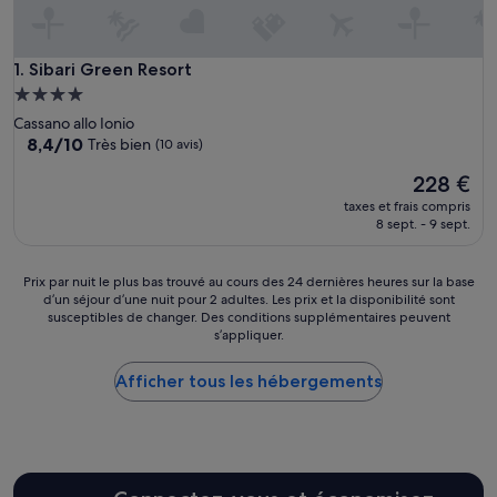
Sibari Green Resort
1. Sibari Green Resort
Hébergement
4.0 étoiles
Cassano allo Ionio
8.4
8,4/10
Très bien
(10 avis)
sur
Le
228 €
10,
nouveau
Très
taxes et frais compris
prix
bien,
8 sept. - 9 sept.
est
(10 avis)
de
228 €
Prix
Prix par nuit le plus bas trouvé au cours des 24 dernières heures sur la base
d’un séjour d’une nuit pour 2 adultes. Les prix et la disponibilité sont
par
susceptibles de changer. Des conditions supplémentaires peuvent
nuit
s’appliquer.
le
plus
Afficher tous les hébergements
bas
trouvé
au
cours
des
24 dernières