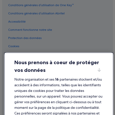
Conditions générales d’utilisation de One Key™
Fagnano Castello : hôtels
Conditions générales d’utilisation Abritel
Fagnano Castello : Palaces
Accessibilité
Frascineto : hôtels Hôtels pas chers
Comment fonctionne notre site
Grisolia : Complexes hôteliers
Lattarico : hôtels
Protection des données
Maierà : hôtels
Cookies
Morano Calabro : Résidences de vacances
Conditions générales d'utilisation
Mottafollone : Auberges
Nous prenons à coeur de protéger
Mentions légales / Nous contacter
Mottafollone : hôtels
vos données
Directives de contenu et signalement de contenus
Mottafollone : Résidences de vacances
Notre organisation et ses
16
partenaires stockent et/ou
Aide
Orsomarso : Résidences de vacances
accèdent à des informations, telles que les identifiants
uniques de cookies pour traiter les données
Orsomarso : Complexes hôteliers
Assistance
personnelles, sur un appareil. Vous pouvez accepter ou
San Donato di Ninea : Complexes hôteliers
Annuler votre vol
gérer vos préférences en cliquant ci-dessous ou à tout
San Marco Argentano : Chambres d’hôtes
moment sur la page de la politique de confidentialité.
Annuler une réservation d'hôtel ou de location de vacances
Ces préférences seront signalées à nos partenaires et