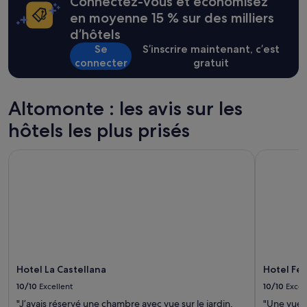
Connectez-vous et économisez
heures
sur
en moyenne 15 % sur des milliers
la
d’hôtels
base
Se
S’inscrire maintenant, c’est
d’un
connecter
gratuit
séjour
d’une
nuit
pour
Altomonte : les avis sur les
2 adultes.
hôtels les plus prisés
Les
prix
et
Hotel La Castellana
Hotel Ferr
la
disponibilité
sont
susceptibles
de
changer.
Des
conditions
supplémentaires
Hotel La Castellana
Hotel Fer
peuvent
s’appliquer.
10/10
Excellent
10/10
Excel
"J’avais réservé une chambre avec vue sur le jardin,
"Une vue m