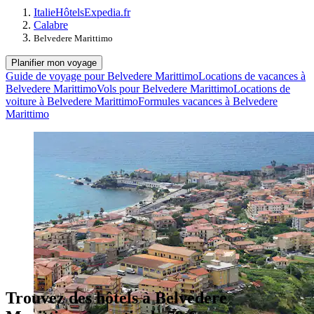
Italie
Hôtels
Expedia.fr
Calabre
Belvedere Marittimo
Planifier mon voyage
Guide de voyage pour Belvedere Marittimo
Locations de vacances à
Belvedere Marittimo
Vols pour Belvedere Marittimo
Locations de
voiture à Belvedere Marittimo
Formules vacances à Belvedere
Marittimo
Trouvez des hôtels à Belvedere