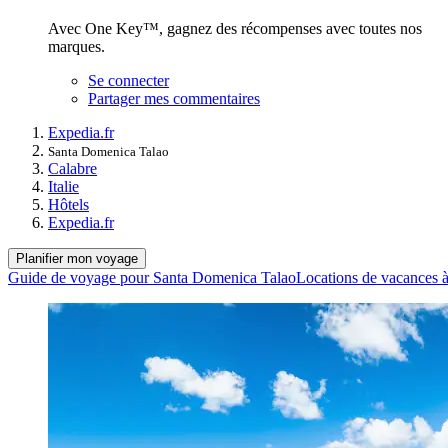
Avec One Key™, gagnez des récompenses avec toutes nos
marques.
Se connecter
Partager mes commentaires
Expedia.fr
Santa Domenica Talao
Calabre
Italie
Hôtels
Expedia.fr
Planifier mon voyage
Guide de voyage pour Santa Domenica Talao
Locations de vacances 