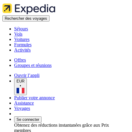
Rechercher des voyages
Séjours
Vols
Voitures
Formules
Activités
Offres
Groupes et réunions
Ouvrir l’appli
EUR
•
Publier votre annonce
Assistance
Voyages
Se connecter
Obtenez des réductions instantanées grâce aux Prix
membres