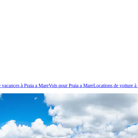
 vacances à Praia a Mare
Vols pour Praia a Mare
Locations de voiture à