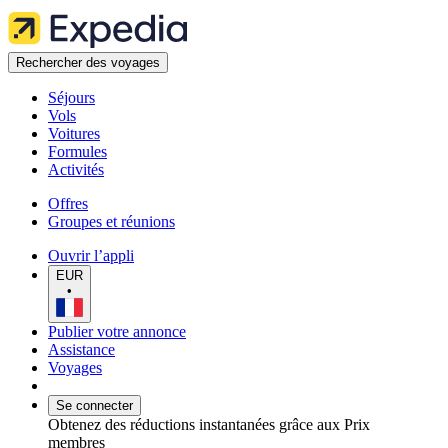
Rechercher des voyages
Séjours
Vols
Voitures
Formules
Activités
Offres
Groupes et réunions
Ouvrir l’appli
EUR
•
Publier votre annonce
Assistance
Voyages
Se connecter
Obtenez des réductions instantanées grâce aux Prix
membres