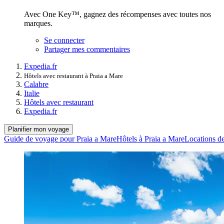
Avec One Key™, gagnez des récompenses avec toutes nos
marques.
Se connecter
Partager mes commentaires
Expedia.fr
Hôtels avec restaurant à Praia a Mare
Calabre
Italie
Hôtels avec restaurant
Expedia.fr
Planifier mon voyage
Guide de voyage pour Praia a Mare
Hôtels à Praia a Mare
Locations de