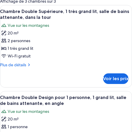
Affichage de 3 chambres sur 3
les
Afficher
Une chambre à coucher moderne, avec u
17
Chambre Double Supérieure, 1 très grand lit, salle de bains
chambres
toutes
attenante, dans la tour
les
Vue sur les montagnes
photos
20 m²
pour
2 personnes
ce
type
1 très grand lit
de
Wi-Fi gratuit
chambre :
Plus
Plus de détails
Chambre
de
Double
détails
Voir les prix
sur
Supérieure,
le
1
type
Afficher
Une chambre à coucher avec un lit, une
très
14
de
Chambre Double Design pour 1 personne, 1 grand lit, salle
toutes
chambre
grand
de bains attenante, en angle
Chambre
les
lit,
Vue sur les montagnes
Double
photos
salle
Supérieure,
20 m²
pour
de
1
1 personne
ce
très
bains