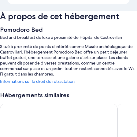
À propos de cet hébergement
Pomodoro Bed
Bed and breakfast de luxe à proximité de Hôpital de Castrovillari
Situé à proximité de points d’intérêt comme Musée archéologique de
Castrovillari, l’hébergement Pomodoro Bed offre un petit déjeuner
buffet gratuit, une terrasse et une galerie d'art sur place. Les clients
peuvent disposer de diverses prestations, comme un centre
commercial sur place et un jardin, tout en restant connectés avec le Wi-
Fi gratuit dans les chambres.
Informations sur le droit de rétractation
Autres avantages :
Accès à une piscine extérieure à proximité
Hébergements similaires
Parking en libre-service gratuit
GREEN Bed and Breakfast a Castrovillari
B&B La P
Location de vélos, navette vers et depuis l'aéroport (en supplément)
et accès à une piscine couverte à proximité
Réception ouverte 24 h/24, service de conciergerie et service
d'assistance pour les visites touristiques ou l'achat de billets