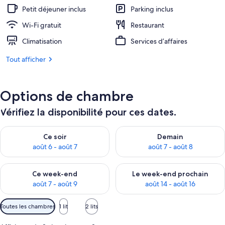
91 €.
Petit déjeuner inclus
Parking inclus
Wi-Fi gratuit
Restaurant
Climatisation
Services d’affaires
Tout afficher
Options de chambre
Vérifiez la disponibilité pour ces dates.
Vérifier la disponibilité pour ce soir août 6 - août 7
Vérifier la disponibilité pour 
Ce soir
Demain
août 6 - août 7
août 7 - août 8
Vérifier la disponibilité pour ce week-end août 7 - août 9
Vérifier la disponibilité pour 
Ce week-end
Le week-end prochain
août 7 - août 9
août 14 - août 16
Filtres
Toutes les chambres
1 lit
2 lits
disponibles
pour