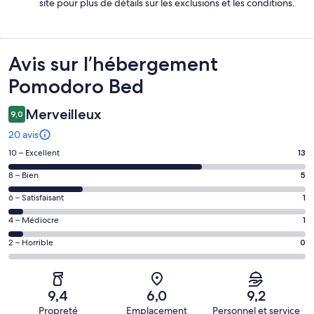
site pour plus de détails sur les exclusions et les conditions.
Avis
Avis sur l’hébergement
Pomodoro Bed
Merveilleux
9,0
20 avis
Note
10 – Excellent
13
des
Note
8 – Bien
5
voyageurs
des
de 10
Note
6 – Satisfaisant
1
voyageurs
(Excellent),
des
de 8
Note
4 – Médiocre
1
d’après 13 avis
voyageurs
(Bien),
des
sur 20.
de 6
Note
2 – Horrible
0
d’après 5 avis
voyageurs
(Satisfaisant),
des
sur 20.
de 4
d’après 1 avis
voyageurs
(Médiocre),
sur 20.
de 2
d’après 1 avis
9,4
6,0
9,2
(Horrible),
sur 20.
Propreté
Emplacement
Personnel et service