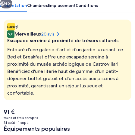
40+
Présentation
Chambres
Emplacement
Conditions
Hébergement
Luxe
1.4E-
Merveilleux
20 avis
9,0
45 étoile
Escapade sereine à proximité de trésors culturels
Entouré d'une galerie d'art et d'un jardin luxuriant, ce
Bed et Breakfast offre une escapade sereine à
proximité du musée archéologique de Castrovillari.
Vestibule
Bénéficiez d'une literie haut de gamme, d'un petit-
déjeuner buffet gratuit et d'un accès aux piscines à
proximité, garantissant un séjour luxueux et
confortable.
Le
91 €
prix
taxes et frais compris
actuel
31 août - 1 sept.
est
Équipements populaires
de