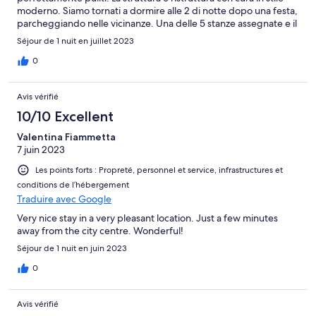
moderno. Siamo tornati a dormire alle 2 di notte dopo una festa,
parcheggiando nelle vicinanze. Una delle 5 stanze assegnate e il
bagno sono risultati molto comodi. La mattina buona colazione
Séjour de 1 nuit en juillet 2023
abbondante. Consigliata!
0
Avis vérifié
10/10 Excellent
Valentina Fiammetta
7 juin 2023
Les points forts : Propreté, personnel et service, infrastructures et
conditions de l’hébergement
Traduire avec Google
Very nice stay in a very pleasant location. Just a few minutes
away from the city centre. Wonderful!
Séjour de 1 nuit en juin 2023
0
Avis vérifié