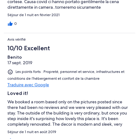
cortese. Causa covid ci hanno portato gentilmente la cena
direttamente in camera..torneremo sicuramente
Séjour de 1 nuit en février 2021
0
Avis vérifié
10/10 Excellent
Benito
17 sept. 2019
Les points forts : Propreté, personnel et service, infrastructures et
conditions de l’hébergement et confort de la chambre
Traduire avec Google
Loved it!
We booked a room based only on the pictures posted since
there had been no reviews and we were very pleased with our
stay. The outside of the building is very ordinary, but once you
step inside it's surprising how lovely this place is. It's been
completely renovated. The decor is modern and sleek, very
comfortable and spacious room. The best part was the
Séjour de 1 nuit en août 2019
bathroom! During our 3 weeks in Italy, we stayed at several B &