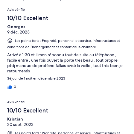
d’après 0 avis
Avis
sur 20.
Avis vérifié
10/10 Excellent
Georges
9 déc. 2023
Les points forts : Propreté, personnel et service, infrastructures et
conditions de l’hébergement et confort de la chambre
Arrivé à 1:30 et il mon répondu tout de suite au téléphone ,
facile entré , une fois ouvert la porte très beau , tout propre ,
ptdj manque de protéine,fallais avisé la veille , tout très bien je
retournerais
Séjour de 1 nuit en décembre 2023
0
Avis vérifié
10/10 Excellent
Kristian
20 sept. 2023
Les points forts : Propreté, personnel et service, infrastructures et