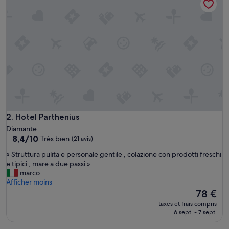
i
q
u
e
s
u
r
l
a
m
e
r
à
Hotel Parthenius
2. Hotel Parthenius
p
Diamante
a
8.4
8,4/10
Très bien
(21 avis)
r
sur
t
«
« Struttura pulita e personale gentile , colazione con prodotti freschi
10,
i
S
e tipici , mare a due passi »
Très
r
t
marco
bien,
d
r
Afficher moins
(21 avis)
e
u
Le
78 €
l
t
nouveau
taxes et frais compris
a
t
prix
6 sept. - 7 sept.
c
u
est
h
r
de