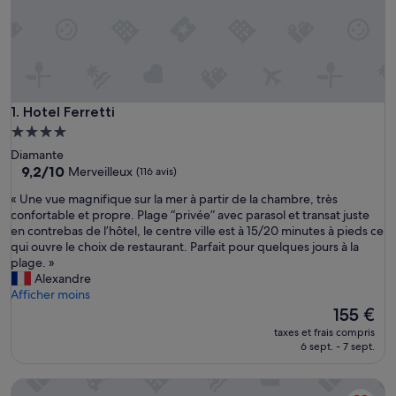
Hotel Ferretti
1. Hotel Ferretti
Hébergement
4.0 étoiles
Diamante
9.2
9,2/10
Merveilleux
(116 avis)
sur
«
« Une vue magnifique sur la mer à partir de la chambre, très
10,
U
confortable et propre. Plage “privée” avec parasol et transat juste
Merveilleux,
n
en contrebas de l’hôtel, le centre ville est à 15/20 minutes à pieds ce
(116 avis)
e
qui ouvre le choix de restaurant. Parfait pour quelques jours à la
v
plage. »
u
Alexandre
e
Afficher moins
m
Le
155 €
a
nouveau
taxes et frais compris
g
prix
6 sept. - 7 sept.
n
est
i
de
Hotel Parthenius
f
155 €