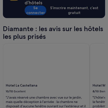
la
d’hôtels
p
i
e
base
e
Se
S’inscrire maintenant, c’est
q
b
d’un
r
connecter
gratuit
u
a
séjour
b
e
s
d’une
e
v
d
nuit
v
u
e
pour
Diamante : les avis sur les hôtels
u
e
l
2 adultes.
e
s
les plus prisés
’
Les
.
u
h
prix
P
r
ô
et
Hotel La Castellana
Hotel Mar
r
l
t
la
o
a
e
disponibilité
p
m
l
sont
r
e
,
susceptibles
i
r
l
de
é
.
e
changer.
t
P
c
Des
a
e
e
conditions
i
r
n
supplémentaires
Hotel La Castellana
Hotel Ma
r
s
t
peuvent
e
o
r
s’appliquer.
10/10
Excellent
8/10
Bien
&
n
e
"J’avais réservé une chambre avec vue sur le jardin,
"L'hôtel e
s
n
v
mais quelle déception à l’arrivée : la chambre ne
la fenêtre
a
e
i
disposait d’aucune fenêtre ouvrant sur l’extérieur et il
problème p
m