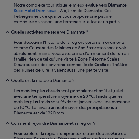
é
n
r
Notre complexe touristique le mieux évalué vers Diamante :
r
e
a
Suite Hotel Dominicus
- À 6,7 km de Diamante. Cet
a
n
n
hébergement de qualité vous propose une piscine
b
d
t
extérieure en saison, une terrasse sur le toit et un jardin.
l
r
.
e
o
P
Quelles activités me réserve Diamante ?
d
i
a
'
t
r
Pour découvrir l'histoire de la région, certains monuments
a
t
f
comme Couvent des Minimes de San Francesco sont à voir
v
r
a
absolument, mais si vous avez envie d'un moment de fun en
o
è
i
famille, rien de tel qu'une visite à Zone Piétonne Scalea.
i
s
t
D'autres sites des environs, comme Île de Cirella et Théâtre
r
c
p
des Ruines de Cirella valent aussi une petite visite.
s
a
o
a
l
u
Quelle est la météo à Diamante ?
v
m
r
o
Les mois les plus chauds sont généralement août et juillet,
e
q
i
avec une température moyenne de 23 °C, tandis que les
e
u
t
mois les plus froids sont février et janvier, avec une moyenne
t
e
u
de 10 °C. Le niveau annuel moyen des précipitations à
r
l
r
Diamante est de 1220 mm.
e
q
e
s
u
Comment rejoindre Diamante et sa région ?
p
s
e
o
o
s
Pour explorer la région, empruntez le train depuis Gare de
u
u
j