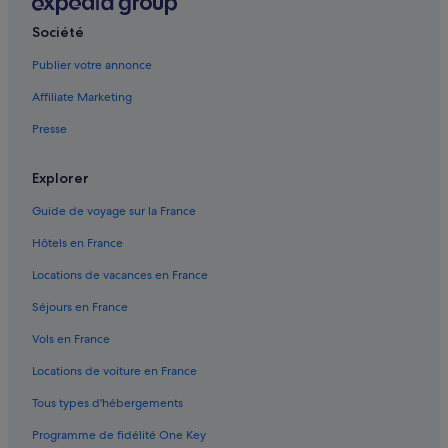
t
l
Bonifati : Chambres d’hôtes
e
e
Société
.
s
Bonifati : Maison d’hôtes
»
e
Publier votre annonce
Bonifati : hôtels Hôtels avec parking
s
Affiliate Marketing
c
Bonifati : Complexes hôteliers
a
Presse
l
Cetraro : Appart’hôtels
i
Cetraro : hôtels Hôtels avec Wi-Fi
e
Explorer
r
Cetraro : hôtels
s
Guide de voyage sur la France
q
Cetraro : Résidences de vacances
u
Hôtels en France
Cirella : Chambres d’hôtes
i
Locations de vacances en France
v
Cirella : hôtels Hôtels avec bar
o
Séjours en France
u
Cirella : hôtels Hôtels avec parking
s
Vols en France
Cirella : hôtels Hôtels pas chers
m
è
Locations de voiture en France
Cirella : hôtels
n
Tous types d'hébergements
e
Cittadella del Capo : hôtels Hôtels de luxe
r
Programme de fidélité One Key
Cittadella del Capo : hôtels
o