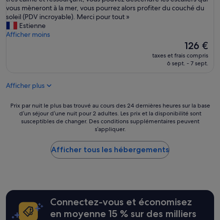
c
(14 avis)
d
p
a
vous mèneront à la mer, vous pourrez alors profiter du couché du
h
e
e
s
soleil (PDV incroyable). Merci pour tout »
i
l
r
o
Estienne
e
a
b
l
Afficher moins
t
p
e
e
Le
126 €
i
l
s
t
nouveau
p
taxes et frais compris
a
é
t
prix
i
6 sept. - 7 sept.
g
j
r
est
c
e
o
a
de
i
d
Afficher plus
u
n
126 €
,
e
r
s
m
D
,
a
Prix
Prix par nuit le plus bas trouvé au cours des 24 dernières heures sur la base
a
i
a
t
d’un séjour d’une nuit pour 2 adultes. Les prix et la disponibilité sont
par
r
a
susceptibles de changer. Des conditions supplémentaires peuvent
v
j
nuit
e
m
s’appliquer.
e
u
le
a
a
c
s
plus
d
n
u
t
Afficher tous les hébergements
bas
u
t
n
e
trouvé
e
e
e
e
au
p
a
m
n
cours
a
v
a
c
des
s
e
g
o
24 dernières
s
c
Connectez-vous et économisez
n
n
heures
i
s
i
t
sur
en moyenne 15 % sur des milliers
»
u
f
r