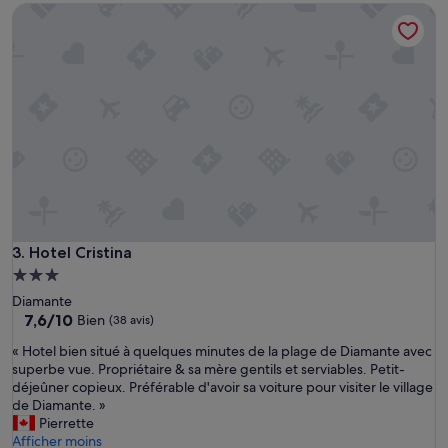
Hotel Cristina
a
a
78 €
m
p
b
u
r
l
e
i
,
t
t
a
r
e
è
p
s
e
c
r
o
s
n
o
f
n
Hotel Cristina
3. Hotel Cristina
o
a
Hébergement
r
l
3.0 étoiles
t
Diamante
e
a
7.6
7,6/10
Bien
(38 avis)
g
b
sur
e
«
« Hotel bien situé à quelques minutes de la plage de Diamante avec
l
10,
n
H
superbe vue. Propriétaire & sa mère gentils et serviables. Petit-
e
Bien,
t
o
déjeûner copieux. Préférable d'avoir sa voiture pour visiter le village
e
(38 avis)
i
t
de Diamante. »
t
l
e
Pierrette
p
e
l
Afficher moins
r
,