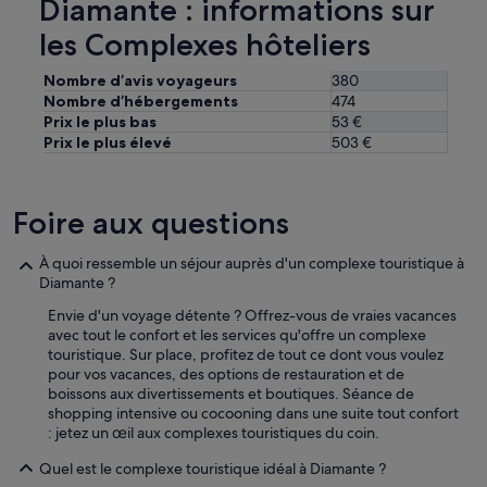
Diamante : informations sur
t
c
t
,
e
les Complexes hôteliers
i
p
q
t
l
u
-
Nombre d’avis voyageurs
380
e
i
d
i
Nombre d’hébergements
474
o
é
n
u
Prix le plus bas
53 €
j
d
v
Prix le plus élevé
503 €
e
e
r
û
r
e
n
e
l
Foire aux questions
e
c
e
r
o
c
c
m
h
À quoi ressemble un séjour auprès d'un complexe touristique à
o
m
o
Diamante ?
p
a
i
i
Envie d'un voyage détente ? Offrez-vous de vraies vacances
n
x
e
avec tout le confort et les services qu'offre un complexe
d
d
u
touristique. Sur place, profitez de tout ce dont vous voulez
a
e
x
pour vos vacances, des options de restauration et de
t
r
.
boissons aux divertissements et boutiques. Séance de
i
e
P
shopping intensive ou cocooning dans une suite tout confort
o
s
r
: jetez un œil aux complexes touristiques du coin.
n
t
é
.
a
Quel est le complexe touristique idéal à Diamante ?
f
U
u