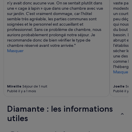
l
l
n’y avait donc aucune vue. On se sentait plutôt dans
vaste par
è
t
l
une « cage à lapin » que dans une chambre avec vue
modestes, 
r
r
e
sur jardin. C’est vraiment dommage, car l’hôtel
un court s
e
è
e
semble très agréable, les parties communes sont
peu déçus
g
s
s
soignées et le personnel est accueillant et
qui nous a
e
a
t
professionnel. Sans ce problème de chambre, nous
du bout de
n
g
à
aurions probablement prolongé notre séjour. Je
besoin. L'
t
r
1
recommande donc de bien vérifier le type de
abrupt et 
i
é
5
chambre réservé avant votre arrivée."
l’établis
l
a
/
Masquer
sécher leur
s
b
2
une des ra
e
l
0
comme hors
t
e
m
l'hébergem
s
e
i
Masquer
e
t
n
r
a
u
v
c
t
Mireille
Séjour de 1 nuit
Joelle
Séjo
i
c
e
Publié il y a 1 mois
Publié il y 
a
u
s
b
e
à
l
i
Diamante : les informations
p
e
l
i
utiles
s
l
e
.
a
d
P
n
s
e