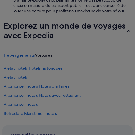
Diamante-Buonvicino. Diamante n'offre pas beaucoup de
r
r
o
choix en matière de transport public, il est donc conseillé de
v
ç
u
louer une voiture pour profiter au maximum de votre séjour.
i
a
r
s
n
s
i
Explorez un monde de voyages
t
à
t
,
l
avec Expedia
e
v
a
r
o
p
l
u
l
e
s
a
Hébergements
Voitures
v
p
g
i
o
e
l
u
.
Aieta : hôtels Hôtels historiques
l
v
»
a
Aieta : hôtels
e
g
z
Altomonte : hôtels Hôtels d’affaires
e
d
d
e
Altomonte : hôtels Hôtels avec restaurant
e
s
D
Altomonte : hôtels
c
i
e
Belvedere Marittimo : hôtels
a
n
m
d
Belvedere Marittimo : Palaces
a
r
n
Bonifati : Appart’hôtels
e