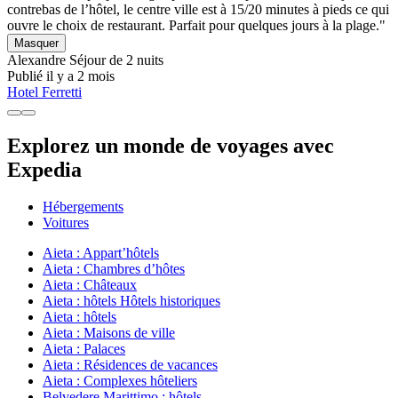
contrebas de l’hôtel, le centre ville est à 15/20 minutes à pieds ce qui
ouvre le choix de restaurant. Parfait pour quelques jours à la plage."
Masquer
Alexandre
Séjour de 2 nuits
Publié il y a 2 mois
Hotel Ferretti
Explorez un monde de voyages avec
Expedia
Hébergements
Voitures
Aieta : Appart’hôtels
Aieta : Chambres d’hôtes
Aieta : Châteaux
Aieta : hôtels Hôtels historiques
Aieta : hôtels
Aieta : Maisons de ville
Aieta : Palaces
Aieta : Résidences de vacances
Aieta : Complexes hôteliers
Belvedere Marittimo : hôtels