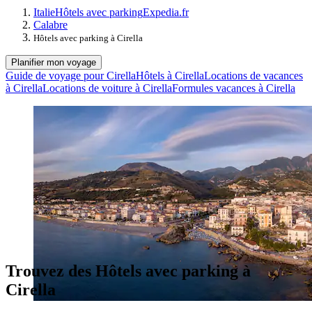
Italie
Hôtels avec parking
Expedia.fr
Calabre
Hôtels avec parking à Cirella
Planifier mon voyage
Guide de voyage pour Cirella
Hôtels à Cirella
Locations de vacances
à Cirella
Locations de voiture à Cirella
Formules vacances à Cirella
Trouvez des Hôtels avec parking à
Cirella