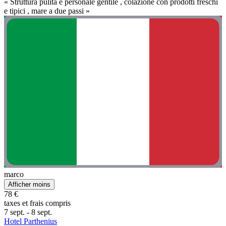
« Struttura pulita e personale gentile , colazione con prodotti freschi
e tipici , mare a due passi »
marco
Afficher moins
78 €
taxes et frais compris
7 sept. - 8 sept.
Hotel Parthenius