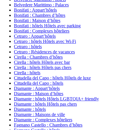
Belvedere Marittimo : Palaces
Bonifati : Appart’hôtels
Bonifati : Chambres d’hôtes
Bonifati : Maison d’hôtes
Bonifati : hôtels Hôtels avec parking
Bonifati : Complexes hôteliers
Cetraro : Appart’hôtels
Cetraro : hôtels Hôtels avec Wi-Fi
Cetraro : hôtels
Cetraro : Résidences de vacances
Cirella : Chambres d’hôtes
Cirella : hôtels Hôtels avec bar
Cirella : hôtels Hôtels pas chers
Cirella : hôtels
Cittadella del Capo : hôtels Hôtels de luxe
Cittadella del Capo : hôtels
Diamante : Appart’hôtels
Diamante : Maison d’hôtes
Diamante : hôtels Hôtels LGBTQIA+ friendly
Diamante : hôtels Hôtels pas chers
Diamante : hôtels
Diamante : Maisons de ville
Diamante : Complexes hôteliers
Fagnano Castello : Chambres d’hôtes