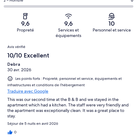
sur 18.
de 6
Note
2 – Horrible
0
d’après 2 avis
voyageurs
(Satisfaisant),
des
sur 18.
de 4
d’après 1 avis
voyageurs
(Médiocre),
sur 18.
de 2
d’après 0 avis
9,6
9,6
10
(Horrible),
sur 18.
Propreté
Services et
Personnel et service
d’après 0 avis
équipements
sur 18.
Avis
Avis vérifié
10/10 Excellent
Debra
30 avr. 2026
Les points forts : Propreté, personnel et service, équipements et
infrastructures et conditions de l’hébergement
Traduire avec Google
This was our second time at the B & B and we stayed in the
apartment which had a kitchen. The staff were very friendly and
the apartment was exceptionally clean. It was a great place to
stay.
Séjour de 5 nuits en avril 2026
0