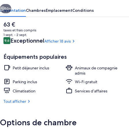
cédent
Suivant
50+
Présentation
Chambres
Emplacement
Conditions
Le
63 €
prix
taxes et frais compris
actuel
1 sept. - 2 sept.
est
Avis
Exceptionnel
9,6
Afficher 18 avis
9,6 sur 10
de
voyageurs
63 €.
Équipements populaires
Petit déjeuner inclus
Animaux de compagnie
Extérieur
admis
Parking inclus
Wi-Fi gratuit
Climatisation
Services d’affaires
Tout afficher
Options de chambre