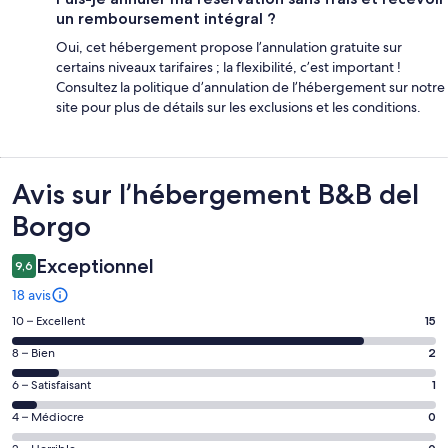
un remboursement intégral ?
Oui, cet hébergement propose l’annulation gratuite sur
certains niveaux tarifaires ; la flexibilité, c’est important !
Consultez la politique d’annulation de l’hébergement sur notre
site pour plus de détails sur les exclusions et les conditions.
Avis
Avis sur l’hébergement B&B del
Borgo
Exceptionnel
9,6
18 avis
Note
10 – Excellent
15
des
Note
8 – Bien
2
voyageurs
des
de 10
Note
6 – Satisfaisant
1
voyageurs
(Excellent),
des
de 8
Note
4 – Médiocre
0
d’après 15 avis
voyageurs
(Bien),
des