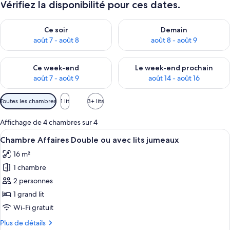
Vérifiez la disponibilité pour ces dates.
Vérifier la disponibilité pour ce soir août 7 - août 8
Vérifier la disponibilité pour 
Ce soir
Demain
août 7 - août 8
août 8 - août 9
Vérifier la disponibilité pour ce week-end août 7 - août 9
Vérifier la disponibilité pour 
Ce week-end
Le week-end prochain
août 7 - août 9
août 14 - août 16
Filtres
Toutes les chambres
1 lit
3+ lits
disponibles
pour
Affichage de 4 chambres sur 4
les
Afficher
Une chambre à coucher comprenant un l
5
Chambre Affaires Double ou avec lits jumeaux
chambres
toutes
16 m²
les
1 chambre
photos
pour
2 personnes
ce
1 grand lit
type
Wi-Fi gratuit
de
Plus
Plus de détails
chambre :