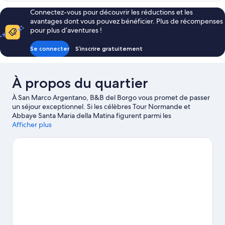
Confort,
type
Connectez-vous pour découvrir les réductions et les
1
de
avantages dont vous pouvez bénéficier. Plus de récompenses
chambre
chambre
pour plus d’aventures !
Chambre
Triple
Se connecter
S’inscrire gratuitement
Confort,
1
chambre
À propos du quartier
À San Marco Argentano, B&B del Borgo vous promet de passer
un séjour exceptionnel. Si les célèbres Tour Normande et
Abbaye Santa Maria della Matina figurent parmi les
immanquables, vous apprécierez la beauté naturelle des lieux
Afficher plus
qui s'offre à vos yeux au détour des emblématiques Parc
National de la Sila et Lac Cecita. Pensez également à ajouter
Sanctuaire de la Madonna del Pettoruto et Sanctuaire Saint-
François-de-Paule à votre liste de choses à voir.
Consultez notre
guide de voyage sur San Marco Argentano
Afficher plus de Bed & Breakfasts à San Marco
Argentano