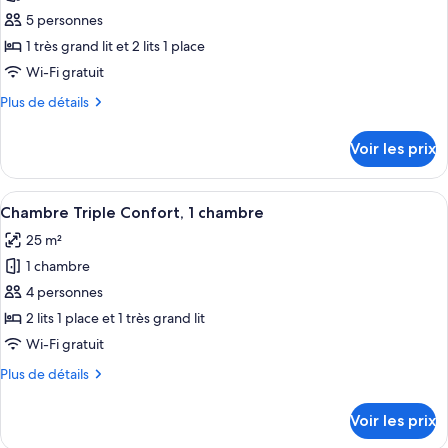
pour
5 personnes
ce
type
1 très grand lit et 2 lits 1 place
de
Wi-Fi gratuit
chambre :
Plus
Plus de détails
Appartement
de
Familial,
détails
Voir les prix
sur
2
le
chambres,
type
Afficher
Une chambre avec deux lits, un mur en p
non-
1
de
Chambre Triple Confort, 1 chambre
toutes
chambre
fumeurs,
25 m²
Appartement
les
coin
Familial,
1 chambre
photos
cuisine
2
pour
4 personnes
chambres,
ce
non-
2 lits 1 place et 1 très grand lit
fumeurs,
type
Wi-Fi gratuit
coin
de
cuisine
Plus
Plus de détails
chambre :
de
Chambre
détails
Voir les prix
sur
Triple
le