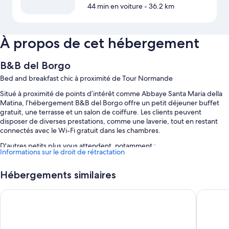
44 min en voiture
- 36.2 km
À propos de cet hébergement
B&B del Borgo
Bed and breakfast chic à proximité de Tour Normande
Situé à proximité de points d’intérêt comme Abbaye Santa Maria della
Matina, l’hébergement B&B del Borgo offre un petit déjeuner buffet
gratuit, une terrasse et un salon de coiffure. Les clients peuvent
disposer de diverses prestations, comme une laverie, tout en restant
connectés avec le Wi-Fi gratuit dans les chambres.
D'autres petits plus vous attendent, notamment :
Informations sur le droit de rétractation
Parking en libre-service gratuit
Hébergements similaires
Navette vers et depuis l'aéroport (en supplément), distributeur
d'eau et une consigne à bagages
Sant'Agostino Guest Rooms
Hotel Do
Poste informatique, télévision dans le hall et distributeur
automatique de boissons et d'en-cas
Caractéristiques des chambres