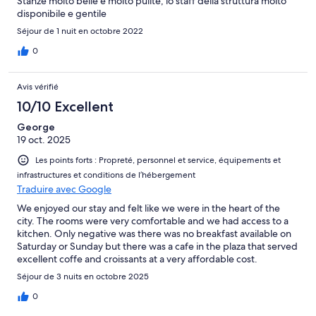
Stanze molto belle e molto pulite, lo staff della struttura molto
disponibile e gentile
Séjour de 1 nuit en octobre 2022
0
Avis vérifié
10/10 Excellent
George
19 oct. 2025
Les points forts : Propreté, personnel et service, équipements et
infrastructures et conditions de l’hébergement
Traduire avec Google
We enjoyed our stay and felt like we were in the heart of the
city. The rooms were very comfortable and we had access to a
kitchen. Only negative was there was no breakfast available on
Saturday or Sunday but there was a cafe in the plaza that served
excellent coffe and croissants at a very affordable cost.
Séjour de 3 nuits en octobre 2025
0