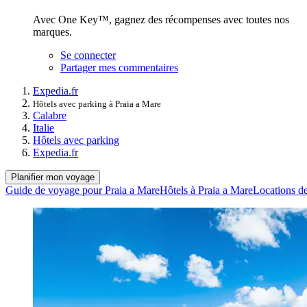
Avec One Key™, gagnez des récompenses avec toutes nos
marques.
Se connecter
Partager mes commentaires
Expedia.fr
Hôtels avec parking à Praia a Mare
Calabre
Italie
Hôtels avec parking
Expedia.fr
Planifier mon voyage
Guide de voyage pour Praia a Mare
Hôtels à Praia a Mare
Locations de