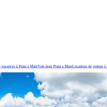
 vacances à Praia a Mare
Vols pour Praia a Mare
Locations de voiture à