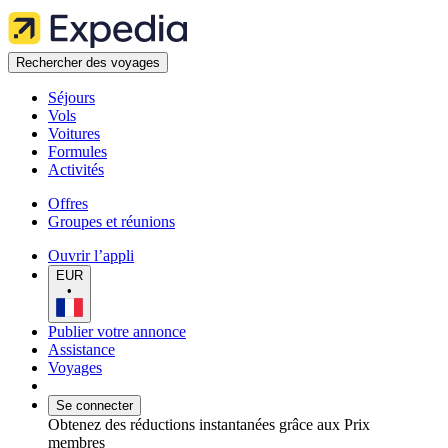
Rechercher des voyages
Séjours
Vols
Voitures
Formules
Activités
Offres
Groupes et réunions
Ouvrir l’appli
EUR
•
Publier votre annonce
Assistance
Voyages
Se connecter
Obtenez des réductions instantanées grâce aux Prix
membres