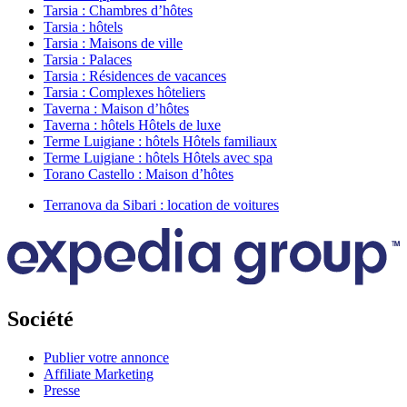
Tarsia : Chambres d’hôtes
Tarsia : hôtels
Tarsia : Maisons de ville
Tarsia : Palaces
Tarsia : Résidences de vacances
Tarsia : Complexes hôteliers
Taverna : Maison d’hôtes
Taverna : hôtels Hôtels de luxe
Terme Luigiane : hôtels Hôtels familiaux
Terme Luigiane : hôtels Hôtels avec spa
Torano Castello : Maison d’hôtes
Terranova da Sibari : location de voitures
Société
Publier votre annonce
Affiliate Marketing
Presse