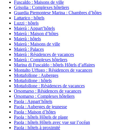
Fuscaldo : Maisons de ville
Grisolia : Complexes hôteliers
Guardia Piemontese Marina : Chambres d’hôtes
Lattarico : hôtels
Luzzi : hôtels
Maierà : Appart’hôtels
Maierà : Maison d’hôtes
Maierà : hôtels
Maierà : Maisons de ville
Maierà : Palaces
Maierà : Résidences de vacances
Maierà : Complexes hôteliers
Marina di Fuscaldo : hôtels Hôtels d’affaires
Montalto Uffugo : Résidences de vacances
Mottafollone : Auberges
Mottafollone : hôtels
Mottafollone : Résidences de vacances
Orsomarso : Résidences de vacances
Orsomarso : Complexes hôteliers
Paola : Appart’hôtels
Paola : Auberges de jeunesse
Paola : Maison d’hôtes
Paola : hôtels Hôtels de plage
Paola : hôtels Hôtels avec vue sur l’océan
Paola : hôtels à proximité