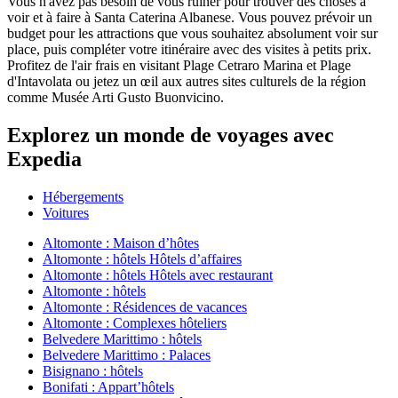
Vous n'avez pas besoin de vous ruiner pour trouver des choses à
voir et à faire à Santa Caterina Albanese. Vous pouvez prévoir un
budget pour les attractions que vous souhaitez absolument voir sur
place, puis compléter votre itinéraire avec des visites à petits prix.
Profitez de l'air frais en visitant Plage Cetraro Marina et Plage
d'Intavolata ou jetez un œil aux autres sites culturels de la région
comme Musée Arti Gusto Buonvicino.
Explorez un monde de voyages avec
Expedia
Hébergements
Voitures
Altomonte : Maison d’hôtes
Altomonte : hôtels Hôtels d’affaires
Altomonte : hôtels Hôtels avec restaurant
Altomonte : hôtels
Altomonte : Résidences de vacances
Altomonte : Complexes hôteliers
Belvedere Marittimo : hôtels
Belvedere Marittimo : Palaces
Bisignano : hôtels
Bonifati : Appart’hôtels