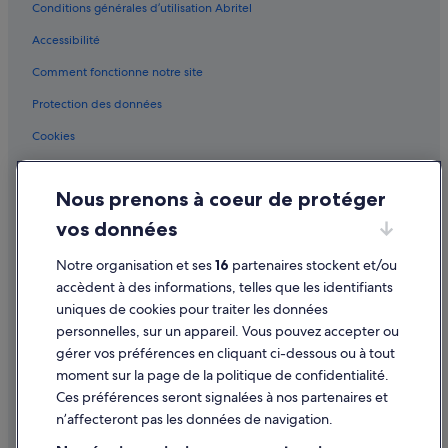
n
Conditions générales d’utilisation Abritel
Fagnano Castello : Chambres d’hôtes
t
Accessibilité
o
Fagnano Castello : hôtels
r
Comment fonctionne notre site
Fagnano Castello : Palaces
i
g
Grisolia : Complexes hôteliers
Protection des données
u
a
Guardia Piemontese Marina : Chambres d’hôtes
Cookies
r
Lattarico : hôtels
Conditions générales d'utilisation
d
a
Maierà : Appart’hôtels
Nous prenons à coeur de protéger
Mentions légales / Nous contacter
l
’
Maierà : Maison d’hôtes
vos données
Directives de contenu et signalement de contenus
a
Maierà : hôtels
p
Notre organisation et ses
16
partenaires stockent et/ou
p
Aide
Maierà : Maisons de ville
accèdent à des informations, telles que les identifiants
a
uniques de cookies pour traiter les données
r
Maierà : Palaces
Assistance
personnelles, sur un appareil. Vous pouvez accepter ou
t
Maierà : Résidences de vacances
Annuler votre vol
a
gérer vos préférences en cliquant ci-dessous ou à tout
m
Maierà : Complexes hôteliers
moment sur la page de la politique de confidentialité.
Annuler une réservation d'hôtel ou de location de vacances
e
Ces préférences seront signalées à nos partenaires et
n
Marina di Fuscaldo : hôtels Hôtels d’affaires
Délais de remboursement
n’affecteront pas les données de navigation.
t
Mottafollone : Auberges
o
Utiliser un bon de réduction Expedia