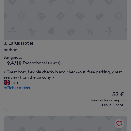
l
e
a
c
c
o
g
l
Larus Hotel
3. Larus Hotel
i
Hébergement
e
n
3.0 étoiles
Sangineto
t
9.4
9,4/10
Exceptionnel
(18 avis)
e
sur
.
«
« Great host, flexible check-in and check-out, free parking, great
10,
.
G
sea view from the balcony. »
Exceptionnel,
a
r
Iain
(18 avis)
n
e
Afficher moins
c
a
Le
57 €
h
t
nouveau
taxes et frais compris
e
h
prix
31 août - 1 sept.
l
o
est
’
s
de
Luna e Stelle B&B
a
t
57 €
n
,
i
f