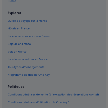
Presse
o
Cetraro : Résidences de vacances
n
t
Cirella : Chambres d’hôtes
Explorer
o
Cirella : hôtels Hôtels avec bar
s
Guide de voyage sur la France
u
Cirella : hôtels Hôtels avec parking
l
Hôtels en France
l
Cirella : hôtels Hôtels pas chers
o
Locations de vacances en France
Cirella : hôtels
S
Séjours en France
t
Cittadella del Capo : hôtels Hôtels de luxe
r
Vols en France
o
Cittadella del Capo : hôtels
m
Locations de voiture en France
Diamante : Appart’hôtels
b
o
Tous types d'hébergements
Diamante : Maison d’hôtes
l
Programme de fidélité One Key
i
Diamante : hôtels Hôtels LGBTQIA+ friendly
.
Diamante : hôtels Hôtels pas chers
P
Politiques
e
Diamante : hôtels
r
Conditions générales de vente (à l’exception des réservations Abritel)
q
Diamante : Maisons de ville
u
Conditions générales d’utilisation de One Key™
Diamante : Complexes hôteliers
a