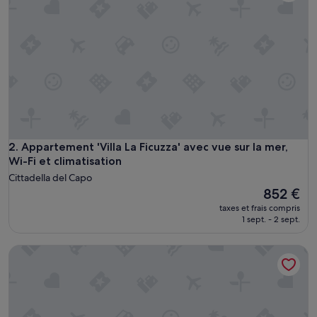
t
o
p
u
l
i
t
o
e
c
u
r
Appartement 'Villa La Ficuzza' avec vue sur la mer, Wi-Fi et c
2. Appartement 'Villa La Ficuzza' avec vue sur la mer,
a
Wi-Fi et climatisation
t
Cittadella del Capo
o
Le
852 €
.
nouveau
I
taxes et frais compris
prix
1 sept. - 2 sept.
l
est
p
de
e
Larus Hotel
852 €
r
s
o
n
a