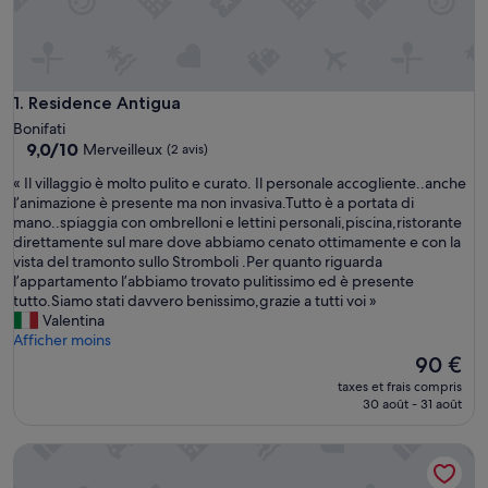
Residence Antigua
1. Residence Antigua
Bonifati
9.0
9,0/10
Merveilleux
(2 avis)
sur
«
« Il villaggio è molto pulito e curato. Il personale accogliente..anche
10,
I
l’animazione è presente ma non invasiva.Tutto è a portata di
Merveilleux,
l
mano..spiaggia con ombrelloni e lettini personali,piscina,ristorante
(2 avis)
v
direttamente sul mare dove abbiamo cenato ottimamente e con la
i
vista del tramonto sullo Stromboli .Per quanto riguarda
l
l’appartamento l’abbiamo trovato pulitissimo ed è presente
l
tutto.Siamo stati davvero benissimo,grazie a tutti voi »
a
Valentina
g
Afficher moins
g
Le
90 €
i
nouveau
taxes et frais compris
o
prix
30 août - 31 août
è
est
m
de
Appartement 'Villa La Ficuzza' avec vue sur la mer, Wi-Fi et c
o
90 €
l