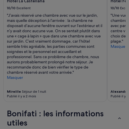
Hotel La Castellana
Hotel Fer
e
10/10
Excellent
10/10
Excel
t
t
"J’avais réservé une chambre avec vue sur le jardin,
"Une vue m
i
mais quelle déception à l’arrivée : la chambre ne
chambre, t
n
disposait d’aucune fenêtre ouvrant sur l’extérieur et il
avec paras
i
n’y avait donc aucune vue. On se sentait plutôt dans
centre vil
p
une « cage à lapin » que dans une chambre avec vue
choix de r
e
sur jardin. C’est vraiment dommage, car l’hôtel
plage."
r
semble très agréable, les parties communes sont
Masquer
s
soignées et le personnel est accueillant et
o
professionnel. Sans ce problème de chambre, nous
n
aurions probablement prolongé notre séjour. Je
a
recommande donc de bien vérifier le type de
l
chambre réservé avant votre arrivée."
i
Masquer
,
p
Mireille
Séjour de 1 nuit
Alexandre
i
Publié il y a 2 mois
Publié il y 
s
c
i
Bonifati : les informations
n
a
utiles
,