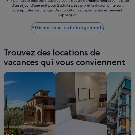
p
Prix
Prix par nuit le plus bas trouvé au cours des 24 dernières heures sur la base
s
u
e
d’un séjour d’une nuit pour 2 adultes. Les prix et la disponibilité sont
par
i
t
susceptibles de changer. Des conditions supplémentaires peuvent
c
nuit
v
,
s’appliquer.
c
le
a
f
a
plus
.
r
b
Afficher tous les hébergements
bas
T
e
l
trouvé
u
e
e
au
t
p
,
cours
t
a
t
des
Trouvez des locations de
o
r
r
24 dernières
è
k
è
vacances qui vous conviennent
heures
a
i
s
sur
p
n
s
la
Rechercher des villas
Rechercher des appart’hôtels
Rechercher 
o
g
y
base
r
,
m
d’un
t
g
p
séjour
a
r
a
d’une
t
e
t
nuit
a
a
h
pour
d
t
i
2 adultes.
i
s
q
Les
m
e
u
prix
a
a
e
et
n
v
»
la
o
i