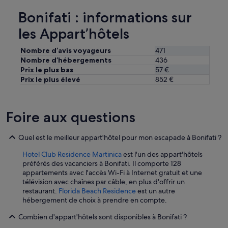
r
i
Bonifati : informations sur
s
t
les Appart’hôtels
o
r
Nombre d’avis voyageurs
471
a
Nombre d’hébergements
436
n
Prix le plus bas
57 €
t
Prix le plus élevé
852 €
e
d
i
r
Foire aux questions
e
t
Quel est le meilleur appart'hôtel pour mon escapade à Bonifati ?
t
a
Hotel Club Residence Martinica
est l'un des appart'hôtels
m
préférés des vacanciers à Bonifati. Il comporte 128
e
appartements avec l'accès Wi-Fi à Internet gratuit et une
n
télévision avec chaînes par câble, en plus d'offrir un
t
restaurant.
Florida Beach Residence
est un autre
e
hébergement de choix à prendre en compte.
s
u
Combien d'appart'hôtels sont disponibles à Bonifati ?
l