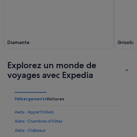
-
prochain,
16
21
août
août
-
23
août
Diamante
Grisolia
Explorez un monde de
voyages avec Expedia
Hébergements
Voitures
Aieta : Appart’hôtels
Aieta : Chambres d’hôtes
Aieta : Châteaux