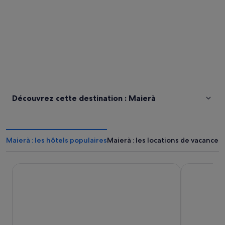
Découvrez cette destination : Maierà
Maierà : les hôtels populaires
Maierà : les locations de vacances
La Pastorella
Hotel Risto