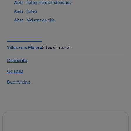
Aieta : hôtels Hôtels historiques
Aieta : hôtels
Aieta : Maisons de ville
Aieta : Palaces
Aieta : Résidences de vacances
Aieta : Complexes hôteliers
Villes vers Maierà
Sites d’intérêt
Altomonte : Maison d’hôtes
Diamante
Altomonte : hôtels Hôtels d’affaires
Grisolia
Altomonte : hôtels Hôtels avec restaurant
Altomonte : hôtels
Buonvicino
Altomonte : Résidences de vacances
Altomonte : Complexes hôteliers
Belvedere Marittimo : hôtels
Belvedere Marittimo : Palaces
Bonifati : Appart’hôtels