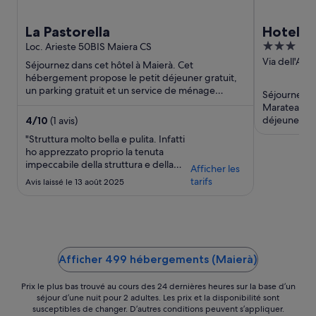
La Pastorella
Hotel R
3
Loc. Arieste 50BIS Maiera CS
out
Via dell'Ami
Séjournez dans cet hôtel à Maierà. Cet
PZ
of
hébergement propose le petit déjeuner gratuit,
un parking gratuit et un service de ménage
5
Séjournez da
quotidien. Des attractions populaires, ...
Maratea. Ce
déjeuner gra
4
/
10
(1 avis)
extérieure. D
"Struttura molto bella e pulita. Infatti
ho apprezzato proprio la tenuta
impeccabile della struttura e della
Afficher les
suite. Abbiamo soggiornato nella
tarifs
Avis laissé le 13 août 2025
suite più grande con meravigliosa
vista sulla costa che sul lato molto.
Camera bella spaziosa, luminosa e
arredata con gusto. Il bagno nella
media ma con poche ..."
Afficher 499 hébergements (Maierà)
Prix le plus bas trouvé au cours des 24 dernières heures sur la base d’un
séjour d’une nuit pour 2 adultes. Les prix et la disponibilité sont
susceptibles de changer. D’autres conditions peuvent s’appliquer.