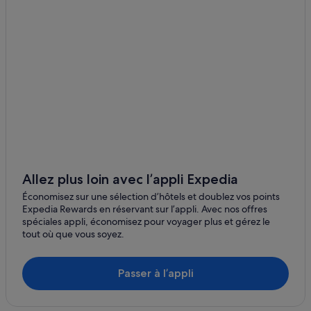
Bonifati : Chambres d’hôtes
Bonifati : Maison d’hôtes
Bonifati : hôtels Hôtels avec parking
Bonifati : Complexes hôteliers
Cetraro : Appart’hôtels
Cetraro : hôtels Hôtels avec Wi-Fi
Cetraro : hôtels
Cetraro : Résidences de vacances
Cirella : Chambres d’hôtes
Allez plus loin avec l’appli Expedia
Cirella : hôtels Hôtels avec bar
Économisez sur une sélection d’hôtels et doublez vos points
Expedia Rewards en réservant sur l’appli. Avec nos offres
Cirella : hôtels Hôtels avec parking
spéciales appli, économisez pour voyager plus et gérez le
tout où que vous soyez.
Cirella : hôtels Hôtels pas chers
Cirella : hôtels
Passer à l’appli
Cittadella del Capo : hôtels Hôtels de luxe
Cittadella del Capo : hôtels