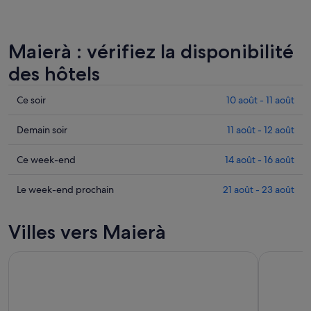
Maierà : vérifiez la disponibilité
des hôtels
Consulter
Ce soir
10 août - 11 août
les
prix
Consulter
Demain soir
11 août - 12 août
à
les
Maierà
prix
Consulter
Ce week-end
14 août - 16 août
pour
à
les
cette
Maierà
prix
Consulter
Le week-end prochain
21 août - 23 août
nuit,
pour
à
les
10
demain
Maierà
prix
Villes vers Maierà
août
soir,
pour
à
-
11
ce
Maierà
11
août
week-
pour
août
-
end,
le
12
14
week-
août
août
end