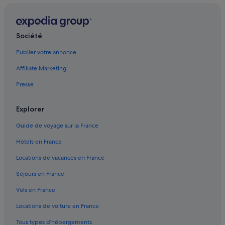
Diamante : Appart’hôtels
Diamante : Maison d’hôtes
Société
Diamante : hôtels Hôtels LGBTQIA+ friendly
Diamante : hôtels Hôtels pas chers
Publier votre annonce
Diamante : hôtels
Affiliate Marketing
Diamante : Maisons de ville
Presse
Diamante : Complexes hôteliers
Explorer
Fagnano Castello : Chambres d’hôtes
Guide de voyage sur la France
Fagnano Castello : hôtels
Fagnano Castello : Palaces
Hôtels en France
Grisolia : Complexes hôteliers
Locations de vacances en France
Maierà : Appart’hôtels
Séjours en France
Maierà : Maison d’hôtes
Vols en France
Maierà : hôtels
Locations de voiture en France
Maierà : Maisons de ville
Tous types d'hébergements