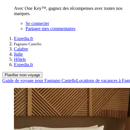
Avec One Key™, gagnez des récompenses avec toutes nos
marques.
Se connecter
Partager mes commentaires
Expedia.fr
Fagnano Castello
Calabre
Italie
Hôtels
Expedia.fr
Planifier mon voyage
Guide de voyage pour Fagnano Castello
Locations de vacances à Fag