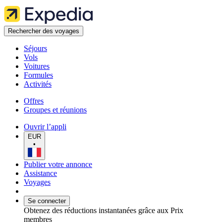
Rechercher des voyages
Séjours
Vols
Voitures
Formules
Activités
Offres
Groupes et réunions
Ouvrir l’appli
EUR
•
Publier votre annonce
Assistance
Voyages
Se connecter
Obtenez des réductions instantanées grâce aux Prix
membres