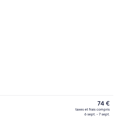
Piscine
Le
74 €
prix
taxes et frais compris
actuel
6 sept. - 7 sept.
Façade de l’hébergement
est
de
74 €.