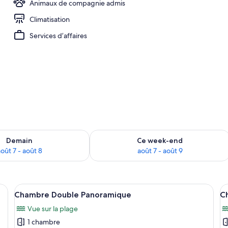
Animaux de compagnie admis
Climatisation
au, Wi-Fi gratuit, draps fournis
Services d’affaires
sponibilité pour demain août 7 - août 8
Vérifier la disponibilité pour ce week
Demain
Ce week-end
oût 7 - août 8
août 7 - août 9
, des oreillers blancs, une couvre-lit noire et, au-dessus du lit, un tableau 
Afficher
Une chambre d’hôtel avec un lit, une t
A
2
Chambre Double Panoramique
C
toutes
t
Vue sur la plage
les
le
1 chambre
photos
p