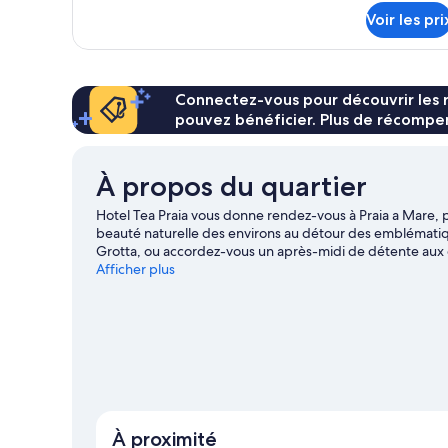
détails
Voir les pri
sur
le
type
de
chambre
Connectez-vous pour découvrir les 
Chambre
pouvez bénéficier. Plus de récompen
À propos du quartier
Hotel Tea Praia vous donne rendez-vous à Praia a Mare, 
beauté naturelle des environs au détour des emblématiq
Grotta, ou accordez-vous un après-midi de détente aux
Scalea. Les environs débordent d'activités à pratiquer da
Afficher plus
Consultez notre guide de voyage sur Praia a Mare
À proximité