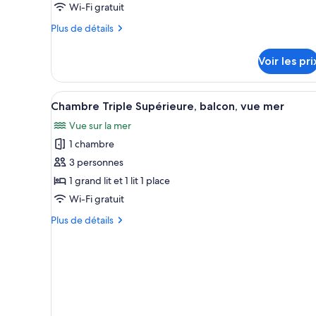
ce
Wi-Fi gratuit
type
Plus
Plus de détails
de
de
chambre :
détails
Voir les pri
sur
Chambre
le
Double
type
Afficher
Une chambre d’hôtel avec un li
Deluxe,
1
de
Chambre Triple Supérieure, balcon, vue mer
toutes
chambre
balcon
Vue sur la mer
Chambre
les
Double
1 chambre
photos
Deluxe,
pour
3 personnes
balcon
ce
1 grand lit et 1 lit 1 place
type
Wi-Fi gratuit
de
Plus
Plus de détails
chambre :
de
Chambre
détails
sur
Triple
le
Supérieure,
type
balcon,
de
vue
chambre