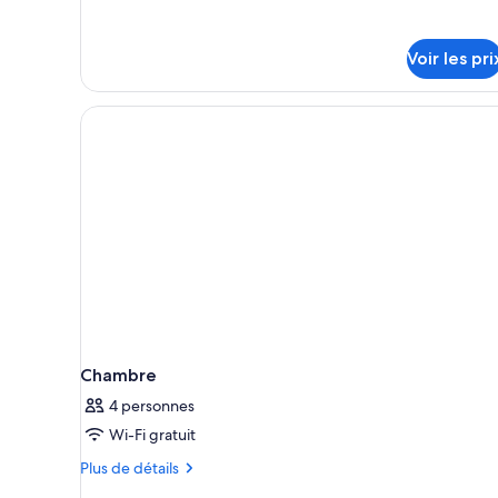
Chambre
mer
Triple
Supérieure,
Voir les pri
balcon,
vue
mer
Chambre
4 personnes
Wi-Fi gratuit
Plus
Plus de détails
de