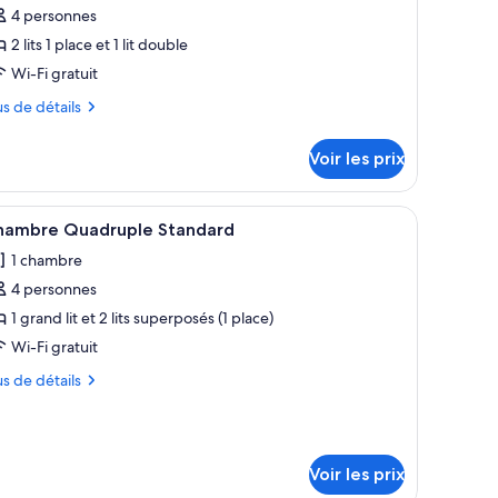
our
4 personnes
e
2 lits 1 place et 1 lit double
ype
Wi-Fi gratuit
e
us
us de détails
hambre :
hambre
tails
Voir les prix
r
uadruple
anoramique
pe
encadré représentant un paysage côtier.
rs blancs, un tableau représentant un paysage côtier et des serviettes soigne
fficher
Une chambre d’hôtel avec un lit, deux oreillers
1
hambre Quadruple Standard
outes
ambre
1 chambre
ambre
s
adruple
4 personnes
hotos
noramique
our
1 grand lit et 2 lits superposés (1 place)
e
Wi-Fi gratuit
ype
us
us de détails
e
hambre :
tails
r
hambre
uadruple
Voir les prix
pe