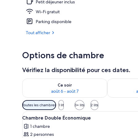
Petit déjeuner inclus
Wi-Fi gratuit
Minibar, bure
Parking disponible
Tout afficher
Options de chambre
Vérifiez la disponibilité pour ces dates.
Vérifier la disponibilité pour ce soir août 6 - août 7
Vérifier la di
Ce soir
août 6 - août 7
a
Filtres
Toutes les chambres
1 lit
3+ lits
2 lits
disponibles
Afficher
Une chambre d’hôtel avec un lit
pour
1
Chambre Double Économique
toutes
les
1 chambre
les
chambres
2 personnes
photos