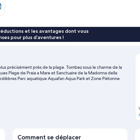
x
réductions et les avantages dont vous
ses pour plus d’aventures !
plus précisément près de la plage. Tombez sous le charme de la
ues Plage de Praia a Mare et Sanctuaire de la Madonna della
 célèbres Parc aquatique Aquafan Aqua Park et Zone Piétonne
ns ou au bord de l'eau, comme la planche à voile et la pêche.
Comment se déplacer