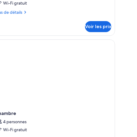
e
Wi-Fi gratuit
ype
us
us de détails
e
hambre :
tails
Voir les prix
r
hambre
uadruple
pe
eluxe,
ambre
alcon
ambre
adruple
luxe,
lcon
hambre
4 personnes
Wi-Fi gratuit