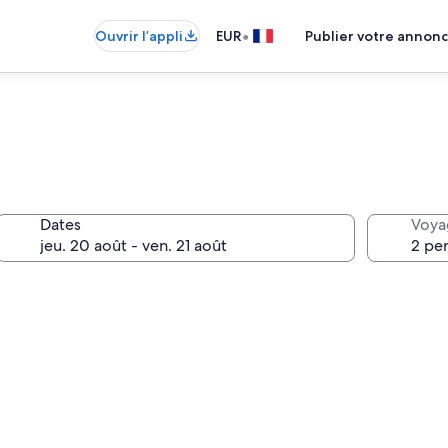
•
Ouvrir l’appli
EUR
Publier votre annon
Dates
Voya