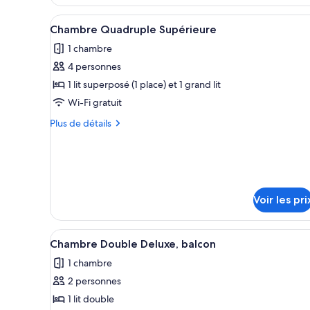
Supérieure
le
type
Afficher
Une chambre d’hôtel avec un lit,
1
de
Chambre Quadruple Supérieure
toutes
chambre
1 chambre
Chambre
les
Double
4 personnes
photos
Supérieure
pour
1 lit superposé (1 place) et 1 grand lit
ce
Wi-Fi gratuit
type
Plus
Plus de détails
de
de
chambre :
détails
sur
Chambre
le
Quadruple
type
Supérieure
de
Voir les pri
chambre
Chambre
Quadruple
Afficher
Une chambre d’hôtel moderne é
2
Chambre Double Deluxe, balcon
Supérieure
toutes
1 chambre
les
2 personnes
photos
pour
1 lit double