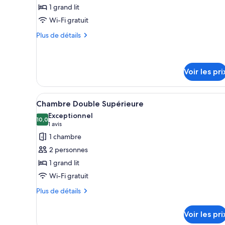
pour
1 grand lit
ce
Wi-Fi gratuit
type
Plus
Plus de détails
de
de
chambre :
détails
sur
Chambre
le
Voir les pri
Double
type
Économique
de
Afficher
Une chambre d’hôtel avec un lit
chambre
1
Chambre Double Supérieure
Chambre
toutes
Exceptionnel
Double
les
10,0
10,0 sur 10
(1 avis)
1 avis
Économique
photos
1 chambre
pour
2 personnes
ce
1 grand lit
type
Wi-Fi gratuit
de
chambre :
Plus
Plus de détails
de
Chambre
détails
Double
Voir les pri
sur