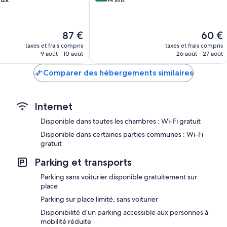
10,
Exceptionnel,
14 avis
Le
Le
87 €
60 €
nouveau
nouvea
taxes et frais compris
taxes et frais compris
prix
prix
9 août - 10 août
26 août - 27 août
est
est
de
de
Comparer des hébergements similaires
87 €
60 €
Internet
Disponible dans toutes les chambres : Wi-Fi gratuit
Disponible dans certaines parties communes : Wi-Fi
gratuit
Parking et transports
Parking sans voiturier disponible gratuitement sur
place
Parking sur place limité, sans voiturier
Disponibilité d’un parking accessible aux personnes à
mobilité réduite