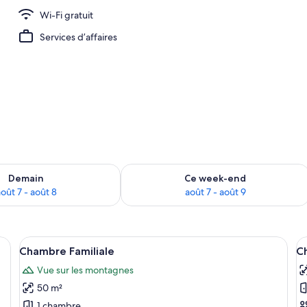
Wi-Fi gratuit
Services d’affaires
sponibilité pour demain août 7 - août 8
Vérifier la disponibilité pour ce week
Demain
Ce week-end
oût 7 - août 8
août 7 - août 9
, une table de chevet, une lampe et un tableau au mur.
Afficher
Une chambre à coucher comprenant un 
A
5
Chambre Familiale
Ch
toutes
t
Vue sur les montagnes
les
le
50 m²
photos
p
pour
p
1 chambre