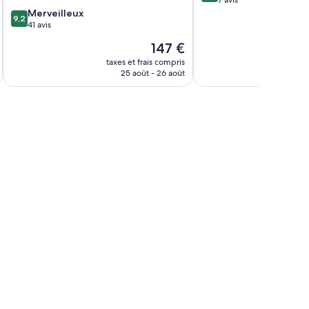
Lattarico
9.2
10,
Merveilleux
9,2
sur
Exceptionnel,
41 avis
10,
7 avis
Le
147 €
Merveilleux,
u
nouveau
41 avis
taxes et frais compris
tax
prix
25 août - 26 août
est
de
147 €