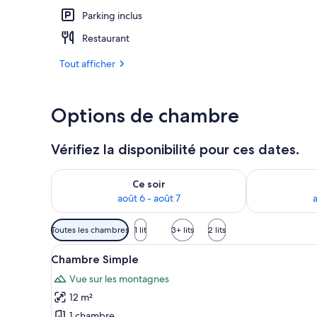
Parking inclus
Extérieur
Restaurant
Tout afficher
Options de chambre
Vérifiez la disponibilité pour ces dates.
Vérifier la disponibilité pour ce soir août 6 - août 7
Vérifier la di
Ce soir
août 6 - août 7
a
Filtres
Toutes les chambres
1 lit
3+ lits
2 lits
disponibles
Afficher
Une chambre avec un lit simple
pour
4
Chambre Simple
toutes
les
Vue sur les montagnes
les
chambres
12 m²
photos
pour
1 chambre