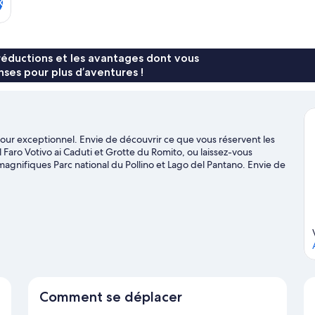
x
réductions et les avantages dont vous
ses pour plus d’aventures !
jour exceptionnel. Envie de découvrir ce que vous réservent les
Il Faro Votivo ai Caduti et Grotte du Romito, ou laissez-vous
magnifiques Parc national du Pollino et Lago del Pantano. Envie de
faut ! Profitez de votre séjour pour vous adonner à des activités
 guide de voyage sur Laino Borgo
Comment se déplacer