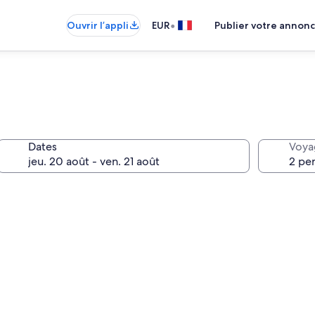
•
Ouvrir l’appli
EUR
Publier votre annon
Dates
Voya