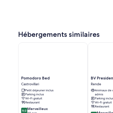
Hébergements similaires
Pomodoro Bed
BV President 
Pomodoro
BV
Pomodoro Bed
BV Presiden
Bed
President
Castrovillari
Rende
Castrovillari
Hotel
Petit déjeuner inclus
Animaux de
Rende
Parking inclus
admis
Wi-Fi gratuit
Parking inclu
Restaurant
Wi-Fi gratuit
Restaurant
9.0
Merveilleux
9,0
9.0
Merveill
sur
20 avis