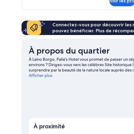
Voir les pri
sur
le
type
de
chambre
Connectez-vous pour découvrir les 
Chambre
pouvez bénéficier. Plus de récompen
À propos du quartier
À Laino Borgo, Palia's Hotel vous promet de passer un sé
environs ? Dirigez-vous vers les célèbres Site historique 
surprendre par la beauté de la nature locale auprès des 
faire le plein d'aventures ? La région a pile ce qu'il vous 
Afficher plus
telles que la randonnée à pied ou à vélo.
Consultez notre
À proximité