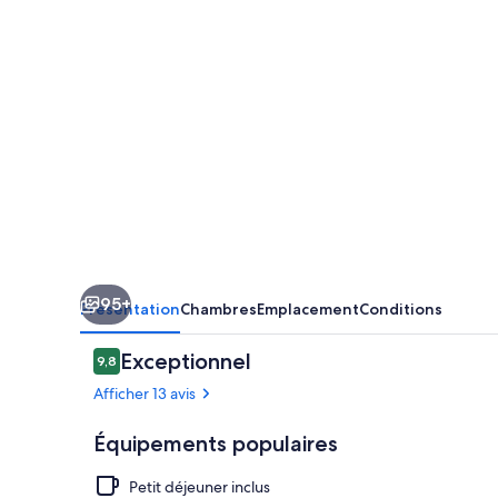
95+
Présentation
Chambres
Emplacement
Conditions
Avis
Exceptionnel
9,8
9,8 sur 10
voyageurs
Afficher 13 avis
Équipements populaires
Petit déjeuner inclus