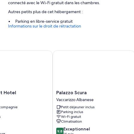
connecté avec le Wi-Fi gratuit dans les chambres.
Autres petits plus de cet hébergement :
Parking en libre-service gratuit
Informations sur le droit de rétractation
Télévision dans le hall, hébergement non-fumeurs et bagagist
Salle de réunion, poste informatique et une consigne à bagage
Caractéristiques des chambres
Hotel
Palazzo Scura
Toutes les chambres de l'hébergement Palia's Hotel sont pourvues 
gratuit.
Autres équipements présents dans les chambres :
Douche, bidet et sèche-cheveux
Garde-robe ou placard, balcon et chauffage
Palazzo
t Hotel
Palazzo Scura
Scura
Vaccarizzo Albanese
Vaccarizzo
 compagnie
Petit déjeuner inclus
Albanese
Parking inclus
s
Wi-Fi gratuit
Climatisation
9.8
Exceptionnel
9,8
eux
sur
14 avis