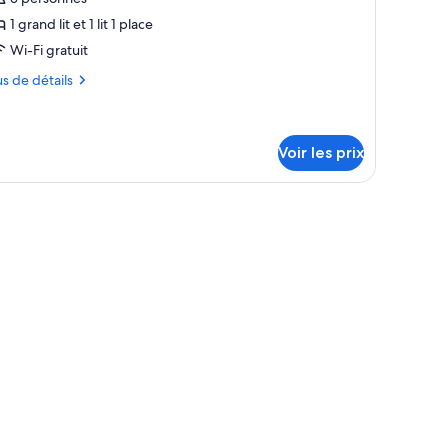
e
1 grand lit et 1 lit 1 place
ype
Wi-Fi gratuit
e
us
us de détails
hambre :
hambre,
tails
r
lusieurs
Voir les prix
ts
pe
ambre
ambre,
usieurs