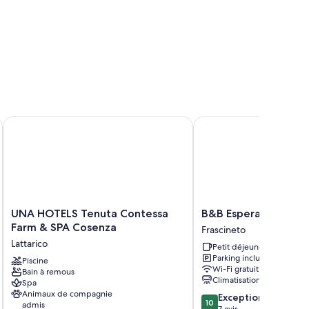
e/groom
s
UNA HOTELS Tenuta Contessa Farm & SPA Cosenza
B&B Esperanca
de services et équipements comme l'accès Wi-Fi à Internet
UNA
B&B
UNA HOTELS Tenuta Contessa
B&B Esperanca
HOTELS
Esperanca
Farm & SPA Cosenza
Frascineto
Tenuta
Frascineto
Lattarico
Petit déjeuner inclus
Contessa
Parking inclus
Farm
Piscine
Wi-Fi gratuit
Bain à remous
&
Climatisation
Spa
SPA
Animaux de compagnie
10.0
Exceptionnel
Cosenza
10
admis
sur
7 avis