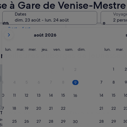
e à Gare de Venise-Mestre
Dans deux semaines
Dates
Voyag
21 août - 23 août
dim. 23 août - lun. 24 août
2 pers
Dans deux mois
2 oct. - 4 oct.
Les
août 2026
mois
affichés
sont
lundi
mardi
mercredi
jeudi
vendredi
samedi
dimanche
lundi
m
lun.
mar.
mer.
jeu.
ven.
sam.
dim.
lun.
mar.
 meilleures auberges de jeunesse 
August
2026
et
rrace Hostel
Easy Hostel Venice
1
1
2
2
September
2026.
3
4
5
6
7
8
7
8
9
9
10
11
12
13
14
15
14
15
1
16
17
18
19
20
21
22
21
22
2
23
rrace Hostel
Easy Hostel Venice
 Terrace Hostel
3. Easy Hostel Venice
decca
Dorsoduro
24
25
26
27
28
29
28
29
3
30
7.2
7,2/10
Bien
Bien
(80 avis)
(66 avis)