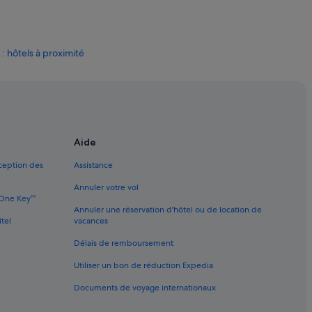
: hôtels à proximité
els avec bar
els avec casino
els avec vue sur l’océan
Aide
xception des
Assistance
Annuler votre vol
ôtels
e One Key™
Annuler une réservation d'hôtel ou de location de
 hôtels à proximité
itel
vacances
e croisière
Délais de remboursement
t’hôtels
Utiliser un bon de réduction Expedia
eaux
Documents de voyage internationaux
ls à proximité