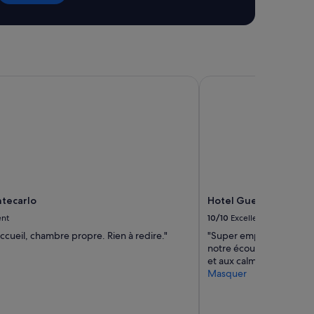
ecarlo
Hotel Guerrato
tecarlo
Hotel Guerrato
ent
10/10
Excellent
ccueil, chambre propre. Rien à redire."
"Super emplacement , le 
notre écoute Équipe au
et aux calmes Recomma
Masquer