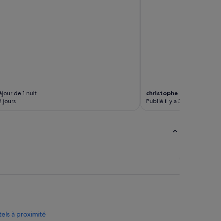
jour de 1 nuit
christophe
Séjour de 2 nui
2 jours
Publié il y a 3 jours
els à proximité