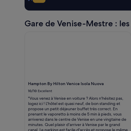
t
24 dernières
t
heures
e
sur
a
la
Gare de Venise-Mestre : les a
u
base
b
d’un
e
Hampton By Hilton Venice Isola Nuova
séjour
r
d’une
g
nuit
e
pour
y
2 adultes.
a
Les
c
prix
o
et
n
la
t
disponibilité
Hampton By Hilton Venice Isola Nuova
r
sont
10/10
Excellent
i
susceptibles
b
"Vous venez à Venise en voiture ? Alors n'hésitez pas,
de
u
logez ici ! L'hôtel est quasi neuf, de bon standing et
changer.
é
propose un petit déjeuner buffet très correct. En
Des
.
prenant le vaporetto à moins de 5 min à pieds, vous
conditions
B
arriverez dans le centre de Venise en une vingtaine de
supplémentaires
o
minutes. Quel plaisir d'arriver à Venise par le grand
peuvent
n
canal. Le parking est facile d'accès et propose le même
s’appliquer.