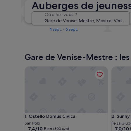
Auberges de jeuness
Le week-end prochain
Où allez-vous ?
14 août - 16 août
Dans un mois
4 sept. - 6 sept.
Gare de Venise-Mestre : les
Ostello Domus Civica
Sunny Te
Ostello Domus Civica
Sunny Te
1. Ostello Domus Civica
2. Sunny
San Polo
Île La Giu
7.4
7.0
7,4/10
7,0/10
Bien
(300 avis)