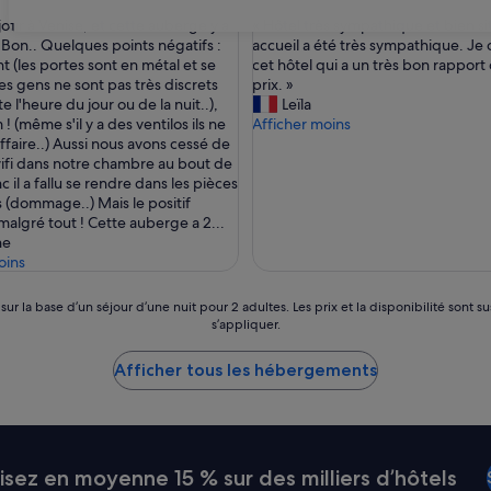
sur
«
jour à Venise, et cette auberge y a
« Hôtel très sympathique et bien si
31
10,
H
 Bon.. Quelques points négatifs :
accueil a été très sympathique. Je 
Bien,
ô
t (les portes sont en métal et se
cet hôtel qui a un très bon rapport 
(66 avis)
t
es gens ne sont pas très discrets
prix. »
e
 l'heure du jour ou de la nuit..),
Leïla
l
 ! (même s'il y a des ventilos ils ne
Afficher moins
t
affaire..) Aussi nous avons cessé de
r
wifi dans notre chambre au bout de
è
c il a fallu se rendre dans les pièces
s
dommage..) Mais le positif
s
malgré tout ! Cette auberge a 2...
y
ne
m
oins
p
a
 sur la base d’un séjour d’une nuit pour 2 adultes. Les prix et la disponibilité so
t
s’appliquer.
h
i
Afficher tous les hébergements
q
u
e
e
t
ez en moyenne 15 % sur des milliers d’hôtels
b