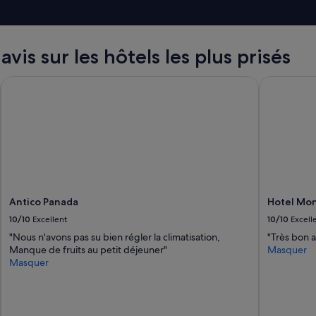
i
e
n
s
vis sur les hôtels les plus prisés
i
t
u
Antico Panada
Hotel Mont
é
.
L
a
c
c
u
e
i
Antico Panada
Hotel Mon
l
10/10
Excellent
10/10
Excell
a
é
"Nous n'avons pas su bien régler la climatisation,
"Très bon a
t
Manque de fruits au petit déjeuner"
Masquer
é
Masquer
t
r
è
s