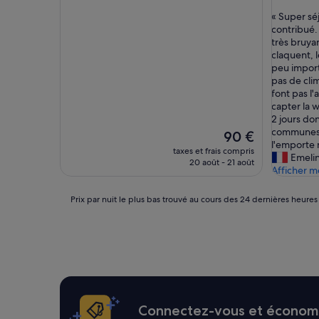
sur
sur
«
« Super sé
10,
10,
S
contribué.
Bien,
Bien,
u
très bruyan
(300 avis)
(80 avis)
p
claquent, l
e
peu importe
r
pas de clim
s
font pas l'
é
capter la 
j
2 jours don
o
communes (
Le
90 €
u
l'emporte 
nouveau
taxes et frais compris
r
Emeli
prix
20 août - 21 août
à
Afficher m
est
V
de
e
90 €
Prix
Prix par nuit le plus bas trouvé au cours des 24 dernières heures
n
par
i
nuit
s
le
e
plus
,
bas
e
trouvé
t
au
c
cours
Connectez-vous et économis
e
des