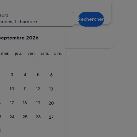
eurs
Rechercher
onnes, 1 chambre
septembre 2026
Afficher la carte
ardi
mercredi
jeudi
vendredi
samedi
dimanche
mer.
jeu.
ven.
sam.
dim.
à proximité
3
4
5
6
10
11
12
13
6
17
18
19
20
3
24
25
26
27
0