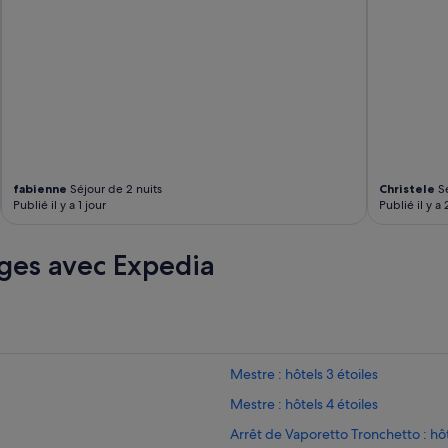
s
y
m
p
a
t
h
i
q
u
e
fabienne
Séjour de 2 nuits
Christele
Sé
Publié il y a 1 jour
Publié il y a 
.
J
e
ges avec Expedia
c
o
n
s
e
i
l
Mestre : hôtels 3 étoiles
l
Mestre : hôtels 4 étoiles
e
c
Arrêt de Vaporetto Tronchetto : hôt
e