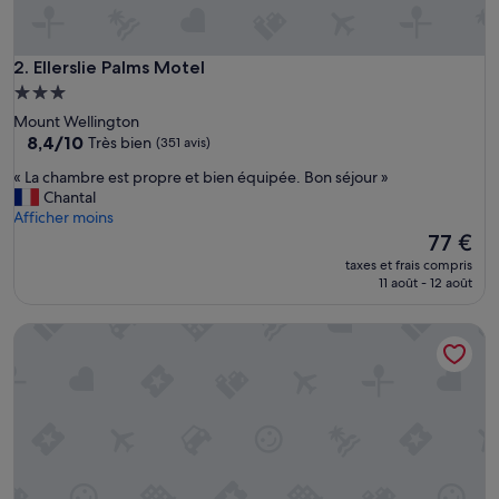
o
d
.
S
Ellerslie Palms Motel
2. Ellerslie Palms Motel
u
Hébergement
r
3.0 étoiles
Mount Wellington
r
8.4
8,4/10
Très bien
(351 avis)
o
sur
u
«
« La chambre est propre et bien équipée. Bon séjour »
10,
n
L
Chantal
Très
d
a
Afficher moins
bien,
s
c
Le
77 €
(351 avis)
n
h
nouveau
e
taxes et frais compris
a
prix
11 août - 12 août
e
m
est
d
b
de
a
Sai Motels - Greenlane Auckland
r
77 €
t
e
t
e
e
s
n
t
t
p
i
r
o
o
n
p