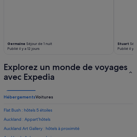
e
z
c
e
l
l
e
s
Germaine
Séjour de 1 nuit
Stuart
Séjo
d
Publié il y a 12 jours
Publié il y a
u
f
o
Explorez un monde de voyages
n
d
avec Expedia
)
.
L
'
Hébergements
Voitures
a
c
Flat Bush : hôtels 5 étoiles
c
u
Auckland : Appart’hôtels
e
Auckland Art Gallery : hôtels à proximité
i
l