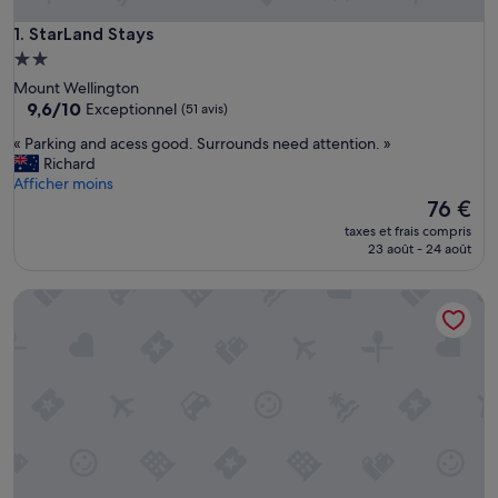
StarLand Stays
1. StarLand Stays
Hébergement
2.0 étoiles
Mount Wellington
9.6
9,6/10
Exceptionnel
(51 avis)
sur
«
« Parking and acess good. Surrounds need attention. »
10,
P
Richard
Exceptionnel,
a
Afficher moins
(51 avis)
r
Le
76 €
k
nouveau
taxes et frais compris
i
prix
23 août - 24 août
n
est
g
de
Ellerslie Palms Motel
a
76 €
n
d
a
c
e
s
s
g
o