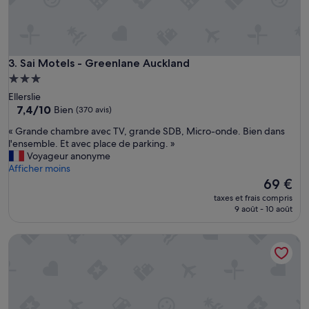
.
r
»
e
e
t
b
Sai Motels - Greenlane Auckland
3. Sai Motels - Greenlane Auckland
i
Hébergement
e
3.0 étoiles
Ellerslie
n
7.4
7,4/10
Bien
(370 avis)
é
sur
q
«
« Grande chambre avec TV, grande SDB, Micro-onde. Bien dans
10,
u
G
l'ensemble. Et avec place de parking. »
Bien,
i
r
Voyageur anonyme
(370 avis)
p
a
Afficher moins
é
n
Le
69 €
e
d
nouveau
.
taxes et frais compris
e
prix
9 août - 10 août
B
c
est
o
h
de
n
Mt. Wellington Motel
a
69 €
s
m
é
b
j
r
o
e
u
a