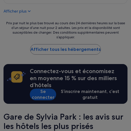
r
est
e
d
de
.
Afficher plus
u
61 €
B
r
i
e
Prix
Prix par nuit le plus bas trouvé au cours des 24 dernières heures sur la base
e
d
d’un séjour d’une nuit pour 2 adultes. Les prix et la disponibilité sont
par
n
susceptibles de changer. Des conditions supplémentaires peuvent
e
nuit
d
s’appliquer.
r
le
a
o
plus
n
u
Afficher tous les hébergements
bas
s
t
trouvé
l
e
au
'
,
cours
e
l
Connectez-vous et économisez
des
n
a
24 dernières
en moyenne 15 % sur des milliers
s
p
heures
e
d’hôtels
l
sur
m
u
Se
S’inscrire maintenant, c’est
la
b
p
base
connecter
gratuit
l
a
d’un
e
r
séjour
.
t
d’une
E
Gare de Sylvia Park : les avis sur
d
nuit
t
e
pour
les hôtels les plus prisés
a
s
2 adultes.
v