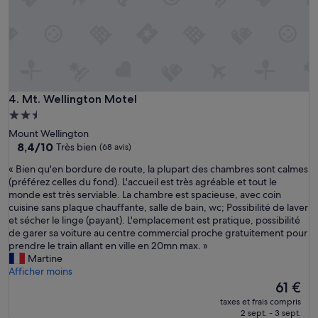
r
v
»
e
c
T
V
,
g
r
Mt. Wellington Motel
4. Mt. Wellington Motel
a
Hébergement
n
2.5 étoiles
Mount Wellington
d
8.4
8,4/10
Très bien
(68 avis)
e
sur
S
«
« Bien qu'en bordure de route, la plupart des chambres sont calmes
10,
D
B
(préférez celles du fond). L'accueil est très agréable et tout le
Très
B
i
monde est très serviable. La chambre est spacieuse, avec coin
bien,
,
e
cuisine sans plaque chauffante, salle de bain, wc; Possibilité de laver
(68 avis)
M
n
et sécher le linge (payant). L'emplacement est pratique, possibilité
i
q
de garer sa voiture au centre commercial proche gratuitement pour
c
u
prendre le train allant en ville en 20mn max. »
r
'
Martine
o
e
Afficher moins
-
n
Le
61 €
o
b
nouveau
n
taxes et frais compris
o
prix
2 sept. - 3 sept.
d