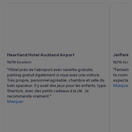
c
Les
e
Heartland Hotel Auckland Airport
JetPark Ho
h
prix
c
a
et
p
m
la
l
b
disponibilité
a
r
sont
c
e
susceptibles
e
s
de
d
s
changer.
e
o
Des
p
Heartland Hotel Auckland Airport
JetPark H
n
conditions
a
t
supplémentaires
10/10
Excellent
10/10
Excel
r
c
peuvent
k
"Hôtel près de l’aéroport avec navette gratuite,
"Fantastic
a
s’appliquer.
i
parking gratuit également si vous avez une voiture.
to room a
l
n
Très propre, personnel agréable, chambre et salle de
expectatio
m
g
bain spacieux. Il y avait des jeux pour les enfants, type
Masquer
e
.
Sherlock, avec des petits cadeaux à la clé. Je
s
»
recommande vraiment."
(
Masquer
p
r
é
f
é
r