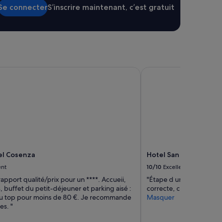
Se connecter
S’inscrire maintenant, c’est gratuit
l Cosenza
Hotel San Francesco
el Cosenza
Hotel San Francesco
ent
10/10
Excellent
rapport qualité/prix pour un ****. Accueii,
"Étape d une nuit. Perso
, buffet du petit-déjeuner et parking aisé :
correcte, chambre spacie
 au top pour moins de 80 €. Je recommande
Masquer
es. "