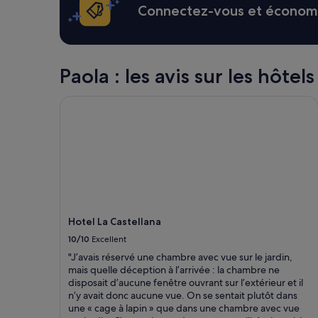
P
x
heures
e
Connectez-vous et économis
u
»
sur
n
l
la
t
i
base
r
t
d’un
e
o
séjour
Paola : les avis sur les hôtels
l
,
d’une
e
c
nuit
c
Hotel La Castellana
o
pour
e
n
2 adultes.
n
f
Les
t
o
prix
r
r
et
e
t
la
v
e
disponibilité
i
v
sont
l
o
susceptibles
l
l
Hotel La Castellana
de
e
e
changer.
e
10/10
Excellent
.
Des
t
"J’avais réservé une chambre avec vue sur le jardin,
D
conditions
l
mais quelle déception à l’arrivée : la chambre ne
i
supplémentaires
e
disposait d’aucune fenêtre ouvrant sur l’extérieur et il
s
peuvent
s
n’y avait donc aucune vue. On se sentait plutôt dans
p
s’appliquer.
a
une « cage à lapin » que dans une chambre avec vue
o
n