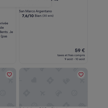
Hébergement
4.5 étoiles
San Marco Argentano
7.6
7,6/10
Bien
(30 avis)
sur
privée
10,
 de
Bien,
lents. Je
(30 avis)
 (pas
Le
59 €
nouveau
taxes et frais compris
prix
9 août - 10 août
est
de
Luigiane B&B e Ristorante
59 €