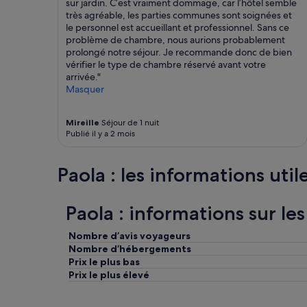
sur jardin. C’est vraiment dommage, car l’hôtel semble
n
c
très agréable, les parties communes sont soignées et
i
t
le personnel est accueillant et professionnel. Sans ce
b
u
problème de chambre, nous aurions probablement
i
a
prolongé notre séjour. Je recommande donc de bien
l
i
vérifier le type de chambre réservé avant votre
i
r
arrivée."
t
e
Masquer
à
.
e
A
g
s
Mireille
Séjour de 1 nuit
e
s
Publié il y a 2 mois
n
e
t
z
i
l
Paola : les informations util
l
o
e
i
z
n
Paola : informations sur le
z
d
a
e
Nombre d’avis voyageurs
d
l
Nombre d’hébergements
e
a
Prix le plus bas
l
g
l
Prix le plus élevé
a
'
r
h
e