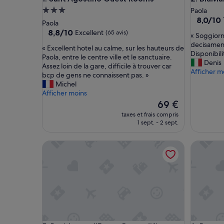
Hébergement
Paola
8.0
8,0/10
3.0 étoiles
Paola
sur
8.8
8,8/10
Excellent
(65 avis)
«
« Soggiorn
10,
sur
S
decisament
Très
«
« Excellent hotel au calme, sur les hauteurs de
10,
o
Disponibili
bien,
E
Paola, entre le centre ville et le sanctuaire.
Excellent,
g
Denis
(2 avis)
x
Assez loin de la gare, difficile à trouver car
(65 avis)
g
Afficher m
c
bcp de gens ne connaissent pas. »
i
e
Michel
o
l
Afficher moins
r
l
Le
69 €
n
e
nouveau
taxes et frais compris
o
n
prix
1 sept. - 2 sept.
d
t
est
i
h
de
u
Residenza d'Epoca Borgodifiume
Borgo Ro
o
69 €
n
t
a
e
n
l
o
a
t
u
t
c
e
a
s
l