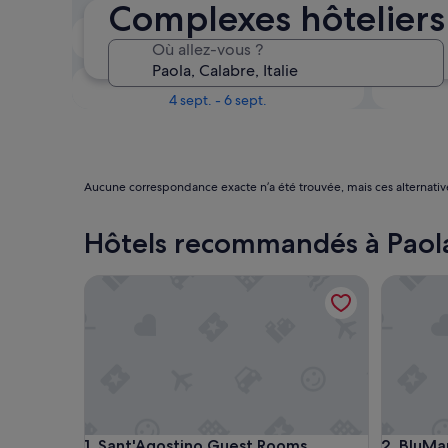
Complexes hôteliers
Le week-end prochain
Où allez-vous ?
14 août - 16 août
Dans un mois
4 sept. - 6 sept.
Aucune correspondance exacte n’a été trouvée, mais ces alternativ
Hôtels recommandés à Paol
Sant'Agostino Guest Rooms
BluMarin
Sant'Agostino Guest Rooms
BluMarin
1. Sant'Agostino Guest Rooms
2. BluMa