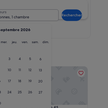
eurs
Rechercher
onnes, 1 chambre
septembre 2026
Afficher la carte
ardi
mercredi
jeudi
vendredi
samedi
dimanche
mer.
jeu.
ven.
sam.
dim.
3
4
5
6
Hotel Don Carlo 4S
10
11
12
13
6
17
18
19
20
3
24
25
26
27
0
Hotel Don Carlo 4S
4. Hotel Don Carlo 4S