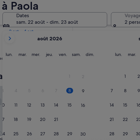
 à Paola
Dans deux semaines
Dates
Voyag
21 août - 23 août
sam. 22 août - dim. 23 août
2 pers
Dans deux mois
2 oct. - 4 oct.
Les
août 2026
mois
affichés
sont
lundi
mardi
mercredi
jeudi
vendredi
samedi
dimanche
lundi
m
lun.
mar.
mer.
jeu.
ven.
sam.
dim.
lun.
mar.
es pourraient vous convenir.
August
2026
et
a
1
1
2
2
September
2026.
e Appartaments
Sea Palace Hotel
3
4
5
6
7
8
7
8
9
9
10
11
12
13
14
15
14
15
1
16
17
18
19
20
21
22
21
22
2
23
24
25
26
27
28
29
28
29
3
30
e Appartaments
Sea Palace Hotel
rine Appartaments
3. Sea Palace Hotel