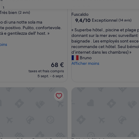
Hébergement
31
Très bien
(2 avis)
4.0 étoiles
Fuscaldo
9.4
9,4/10
Exceptionnel
(14 avis)
o di una notte sola ma
sur
e positivo. Pulito, confortevole.
«
« Superbe hôtel , piscine et plage 
10,
tà e gentilezza dell' host. »
S
donnant sur la mer avec surveillant
Exceptionnel,
u
baignade . Les employés sont excel
(14 avis)
oins
p
recommande cet hôtel. Seul bémol
e
d’internet dans les chambres) »
r
Bruno
b
Afficher moins
Le
68 €
e
nouveau
taxes et frais compris
h
prix
5 sept. - 6 sept.
ô
est
t
de
sso di Sera Resort Country Chic
Hotel Cliché
e
68 €
l
,
p
i
s
c
i
n