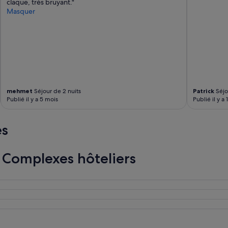
claque, très bruyant."
n
Masquer
a
d
e
.
L
e
s
e
m
mehmet
Séjour de 2 nuits
Patrick
Séjou
p
Publié il y a 5 mois
Publié il y a 
l
o
y
es
é
s
s
s Complexes hôteliers
o
n
t
e
x
c
e
l