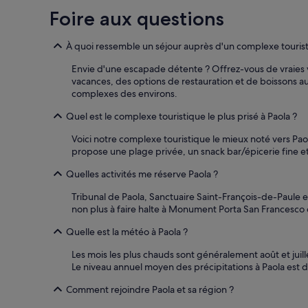
o
,
Foire aux questions
s
d
t
i
.
À quoi ressemble un séjour auprès d'un complexe tourist
f
»
f
Envie d'une escapade détente ? Offrez-vous de vraies v
i
vacances, des options de restauration et de boissons au
c
complexes des environs.
i
l
Quel est le complexe touristique le plus prisé à Paola ?
e
à
Voici notre complexe touristique le mieux noté vers Pao
t
propose une plage privée, un snack bar/épicerie fine et
r
o
Quelles activités me réserve Paola ?
u
v
Tribunal de Paola, Sanctuaire Saint-François-de-Paule e
e
non plus à faire halte à Monument Porta San Francesco
r
Quelle est la météo à Paola ?
c
a
Les mois les plus chauds sont généralement août et juil
r
Le niveau annuel moyen des précipitations à Paola est 
b
c
Comment rejoindre Paola et sa région ?
p
d