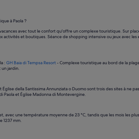
l
e
n
ique à Paola ?
t
s
acances avec tout le confort qu'offre un complexe touristique. Sur place
.
x activités et boutiques. Séance de shopping intensive ou jeux avec les e
J
e
r
e
c
la :
GH Baia di Tempsa Resort
- Complexe touristique au bord de la plag
o
 un jardin.
m
m
a
n
t Église della Santissima Annunziata o Duomo sont trois des sites à ne pa
d
 di Paola et Église Madonna di Montevergine.
e
c
e
let, avec une température moyenne de 23 °C, tandis que les mois les plus 
t
de 1237 mm.
h
ô
t
e