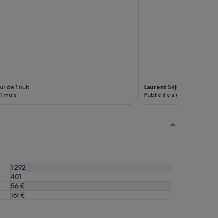
r de 1 nuit
Laurent
Séjour de 1 nuit
11 mois
Publié il y a un an
1 292
401
56 €
161 €