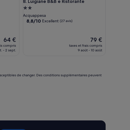
Luigiane B&B e Ristorante
8. Luigiane B&B e Ristorante
Hébergement
2.0 étoiles
Acquappesa
8.8
8,8/10
Excellent
(27 avis)
sur
10,
Excellent,
Le
Le
64 €
79 €
(27 avis)
nouveau
nouveau
ais compris
taxes et frais compris
prix
prix
t. - 2 sept.
9 août - 10 août
est
est
de
de
64 €
79 €
nt susceptibles de changer. Des conditions supplémentaires peuvent