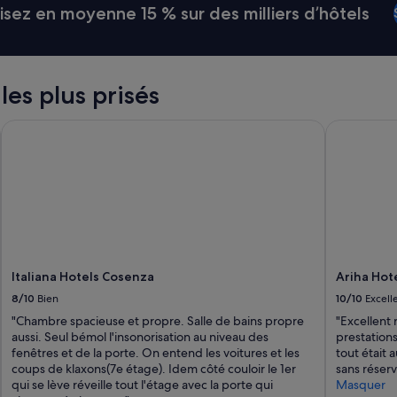
a
ez en moyenne 15 % sur des milliers d’hôtels
m
e
r
a
 les plus prisés
v
e
c
Italiana Hotels Cosenza
Ariha Hote
s
u
r
v
e
i
l
l
a
Italiana Hotels Cosenza
Ariha Hot
n
t
8/10
Bien
10/10
Excell
d
"Chambre spacieuse et propre. Salle de bains propre
"Excellent 
e
aussi. Seul bémol l'insonorisation au niveau des
prestations
b
fenêtres et de la porte. On entend les voitures et les
tout était
a
coups de klaxons(7e étage). Idem côté couloir le 1er
sans réserv
i
qui se lève réveille tout l'étage avec la porte qui
Masquer
g