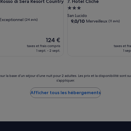
sso di Sera Resort Country Chic
Hotel Cliché
 Rosso di Sera Resort Country
7. Hotel Cliché
e
e
Hébergement
t
3.0 étoiles
San Lucido
p
Exceptionnel
(24 avis)
9.0
9,0/10
Merveilleux
(11 avis)
l
sur
a
10,
g
nnel,
Merveilleux,
Le
e
124 €
(11 avis)
nouveau
p
taxes et frais compris
taxes et fr
prix
r
1 sept. - 2 sept.
1 sep
est
i
de
v
124 €
é
e
d
 sur la base d’un séjour d’une nuit pour 2 adultes. Les prix et la disponibilité so
s’appliquer.
o
n
n
Afficher tous les hébergements
a
n
t
s
u
r
l