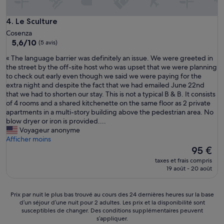
e
i
g
Le Sculture
4. Le Sculture
h
Cosenza
b
5.6
5,6/10
(5 avis)
o
sur
r
«
« The language barrier was definitely an issue. We were greeted in
10,
h
T
the street by the off-site host who was upset that we were planning
(5 avis)
o
h
to check out early even though we said we were paying for the
o
e
extra night and despite the fact that we had emailed June 22nd
d
l
that we had to shorten our stay. This is not a typical B & B. It consists
.
a
of 4 rooms and a shared kitchenette on the same floor as 2 private
E
n
apartments in a multi-story building above the pedestrian area. No
x
g
blow dryer or iron is provided....
c
u
Voyageur anonyme
e
a
Afficher moins
l
g
Le
95 €
l
e
nouveau
taxes et frais compris
e
b
prix
19 août - 20 août
n
a
est
t
r
de
w
r
95 €
Prix
Prix par nuit le plus bas trouvé au cours des 24 dernières heures sur la base
e
i
d’un séjour d’une nuit pour 2 adultes. Les prix et la disponibilité sont
par
l
e
susceptibles de changer. Des conditions supplémentaires peuvent
nuit
c
s’appliquer.
r
le