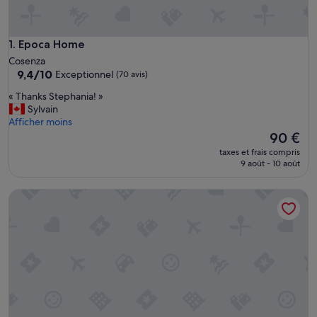
Epoca Home
1. Epoca Home
Cosenza
9.4
9,4/10
Exceptionnel
(70 avis)
sur
«
« Thanks Stephania! »
10,
T
Sylvain
Exceptionnel,
h
Afficher moins
(70 avis)
a
Le
90 €
n
nouveau
taxes et frais compris
k
prix
9 août - 10 août
s
est
S
de
La Giara B&B
t
90 €
e
p
h
a
n
i
a
!
»