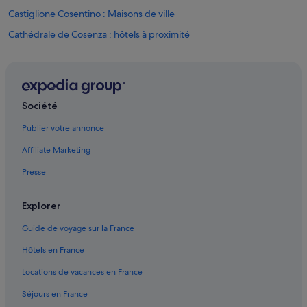
a
Castiglione Cosentino : Maisons de ville
t
Cathédrale de Cosenza : hôtels à proximité
w
e
Celico : hôtels
w
e
Cerisano : Complexes hôteliers
r
Cetraro : hôtels Hôtels avec Wi-Fi
e
Société
p
Cetraro : hôtels
l
Publier votre annonce
a
Cosenza : Maison d’hôtes
n
Affiliate Marketing
Cosenza : Maison d’hôtes
n
i
Presse
Cosenza : Hôtels capsule
n
g
Cosenza : hôtels Hôtels avec suites
Explorer
t
Cosenza : hôtels Hôtels de luxe
o
Guide de voyage sur la France
c
Cosenza : hôtels Hôtels LGBTQIA+ friendly
h
Hôtels en France
e
Cosenza : hôtels Hôtels historiques
c
Locations de vacances en France
Cosenza : hôtels
k
o
Séjours en France
Cosenza : hôtels à proximité
u