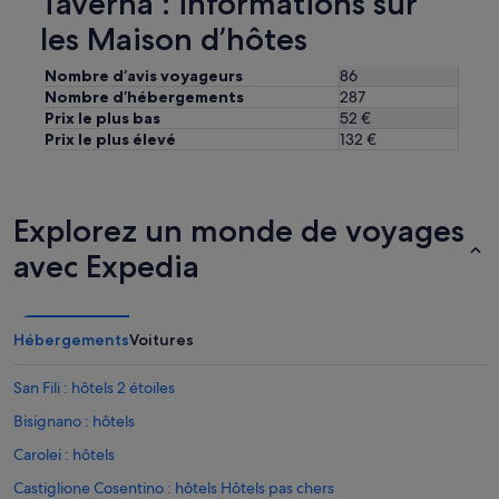
Taverna : informations sur
o
les Maison d’hôtes
f
f
-
Nombre d’avis voyageurs
86
s
Nombre d’hébergements
287
i
Prix le plus bas
52 €
t
Prix le plus élevé
132 €
e
h
o
s
Explorez un monde de voyages
t
w
avec Expedia
h
o
w
a
Hébergements
Voitures
s
u
San Fili : hôtels 2 étoiles
p
s
Bisignano : hôtels
e
Carolei : hôtels
t
t
Castiglione Cosentino : hôtels Hôtels pas chers
h