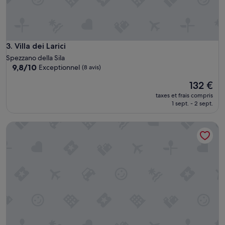
B
t
o
e
v
Villa dei Larici
3. Villa dei Larici
e
Spezzano della Sila
r
9.8
9,8/10
Exceptionnel
(8 avis)
y
sur
o
Le
132 €
10,
n
nouveau
Exceptionnel,
taxes et frais compris
e
prix
(8 avis)
1 sept. - 2 sept.
w
est
h
de
Le Sculture
o
132 €
l
i
k
e
r
u
r
a
l
n