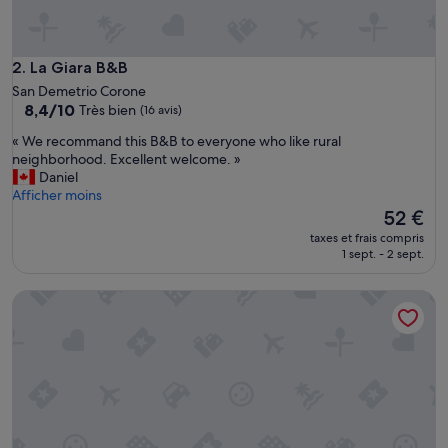
La Giara B&B
2. La Giara B&B
San Demetrio Corone
8.4
8,4/10
Très bien
(16 avis)
sur
«
« We recommand this B&B to everyone who like rural
10,
W
neighborhood. Excellent welcome. »
Très
e
Daniel
bien,
r
Afficher moins
(16 avis)
e
Le
52 €
c
nouveau
taxes et frais compris
o
prix
1 sept. - 2 sept.
m
est
m
de
Villa dei Larici
a
52 €
n
d
t
h
i
s
B
&