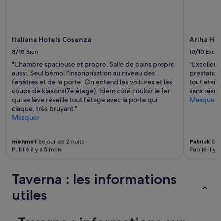
r
changer.
e
Des
g
conditions
r
supplémentaires
Italiana Hotels Cosenza
Ariha Ho
e
peuvent
e
s’appliquer.
8/10
Bien
10/10
Excel
t
"Chambre spacieuse et propre. Salle de bains propre
"Excellent
e
aussi. Seul bémol l'insonorisation au niveau des
prestation
d
fenêtres et de la porte. On entend les voitures et les
tout étai
i
coups de klaxons(7e étage). Idem côté couloir le 1er
sans réser
n
qui se lève réveille tout l'étage avec la porte qui
Masquer
t
claque, très bruyant."
h
Masquer
e
s
t
mehmet
Séjour de 2 nuits
Patrick
Séjo
r
Publié il y a 5 mois
Publié il y a
e
e
t
Taverna : les informations
b
utiles
y
t
h
e